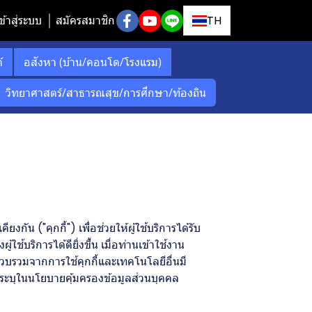
ข้าสู่ระบบ
สมัครสมาชิก
TH
์
อสังหา (บ้าน/คอนโด/โรงแรม)
วิทยาศาสตร์/สาธารณสุข/การศึกษา/ท้องถิน
ัน ("คุกกี้") เพื่อช่วยให้ผู้ใช้บริการได้รับ
ริการได้ดียิ่งขึ้น เมื่อท่านเข้าใช้งาน
รวบรวมจากการใช้คุกกี้และเทคโนโลยีอื่นมี
่ระบุในนโยบายคุ้มครองข้อมูลส่วนบุคคล