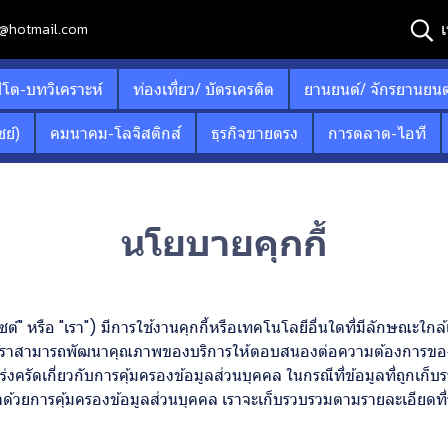
เ
12@hotmail.com
ปโต-บทวิเคราะห์
ท่องเที่ยว/ บัตรเครดิต
ยานยนต์/ จักรยานยนต
ย์)
คมนาคม-โลจิสติกส์
ธุรกิจขายตรง
การตลาด-ไอที
นโยบายคุกกี้
ือ "เรา") มีการใช้งานคุกกี้หรือเทคโนโลยีอื่นใดที่มีลักษณะใกล้เคียงก
เราสามารถพัฒนาคุณภาพของบริการให้ตอบสนองต่อความต้องการของผู้ใช้บ
งครัดเกี่ยวกับการคุ้มครองข้อมูลส่วนบุคคล ในกรณีที่ข้อมูลที่ถูกเก็บ
ด้วยการคุ้มครองข้อมูลส่วนบุคคล เราจะเก็บรวบรวมตามรายละเอียดที