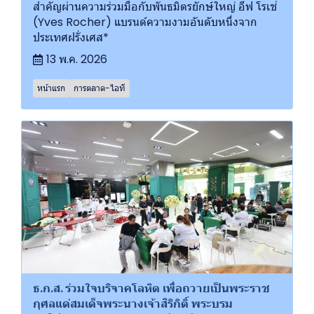
สำคัญผ่านความร่วมมือกับพันธมิตรยักษ์ใหญ่ อีฟ โรเช่
(Yves Rocher) แบรนด์ความงามอันดับหนึ่งจาก
ประเทศฝรั่งเศส*
13 พ.ค. 2026
หน้าแรก
การตลาด-ไอที
ธ.ก.ส. ร่วมใจบริจาคโลหิต เพื่อถวายเป็นพระราช
กุศลแด่สมเด็จพระนางเจ้าสิริกิติ์ พระบรม