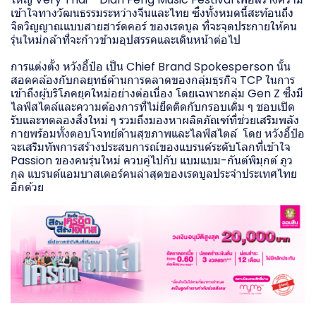
เข้าใจทางวัฒนธรรมระหว่างจีนและไทย ซึ่งทั้งหมดนี้สะท้อนถึง
จิตวิญญาณแบบสายฮาร์ดคอร์ ของเรดบูล ที่จะจุดประกายให้คน
รุ่นใหม่กล้าที่จะก้าวข้ามอุปสรรคและเดินหน้าต่อไป
การแต่งตั้ง หวังอี้ป๋อ เป็น Chief Brand Spokesperson นั้น
สอดคล้องกับกลยุทธ์ด้านการตลาดของกลุ่มธุรกิจ TCP ในการ
เข้าถึงผู้บริโภคยุคใหม่อย่างต่อเนื่อง โดยเฉพาะกลุ่ม Gen Z ซึ่งมี
ไลฟ์สไตล์และความต้องการที่ไม่ยึดติดกับกรอบเดิม ๆ ชอบเปิด
รับและทดลองสิ่งใหม่ ๆ รวมถึงมองหาผลิตภัณฑ์ที่ช่วยเสริมพลัง
กายพร้อมทั้งตอบโจทย์ด้านสุขภาพและไลฟ์สไตล์ โดย หวังอี้ป๋อ
จะเสริมทัพการสร้างประสบการณ์ของแบรนด์ระดับโลกที่เข้าใจ
Passion ของคนรุ่นใหม่ ควบคู่ไปกับ แบมแบม-กันต์พิมุกต์ ภูว
กุล แบรนด์แอมบาสเดอร์คนล่าสุดของเรดบูลประจำประเทศไทย
อีกด้วย