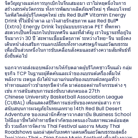
จิตวิญญาณแห่งการบุกเบิกในจีนเสมอมา เราไม่หยุดนิ่งในการ
สร้างสรรค์นวัตกรรม ทั้งการพัฒนาผลิตภัณฑ์ใหม่ ๆ ที่ตอบโจทย์
ไลฟ์สไตล์ผู้บริโภคยุคใหม่ เช่น Red Bull® Vitamin Energy
Drink ที่ไม่มีน้ำตาล เอาใจสายรักสุขภาพ และ Red Bull®
(Extra) Energy Drink ในรูปแบบบรรจุขวด PET ที่พกพา
สะดวกเป็นครั้งแรกในประเทศจีน และที่สำคัญ เราในฐานะที่อยู่ใน
จีนมากว่า 30 ปี 'สะพานเชื่อมมิตรภาพ' ระหว่างไทย-จีน จะยังคง
เดินหน้าส่งเสริมการแลกเปลี่ยนทั้งทางเศรษฐกิจและวัฒนธรรม
เพื่อเป็นส่วนหนึ่งในการขับเคลื่อนสังคมและสร้างความสัมพันธ์ที่
ยั่งยืนต่อไป
นอกจากจะส่งมอบพลังงานให้กับตลาดผู้บริโภคชาวจีนแล้ว กลุ่ม
ธุรกิจ TCP ในฐานะผู้คิดค้นและเจ้าของแบรนด์เครื่องดื่มให้
พลังงาน เรดบูล ยังได้นำเอาแก่นแท้ของแบรนด์เรดบูลที่ว่า
ท้าทายและก้าวข้ามทุกขีดจำกัด มาต่อยอดผ่านกิจกรรมต่าง ๆ
เช่น การสนับสนุนการแข่งขันบาสเกตบอล 27th
Chinese University Basketball Association League
(CUBAL) เพื่อแสดงสปิริตการแข่งขันของคนหนุ่มสาว การ
สนับสนุนการผจญภัยในทะเลทราย 14th Red Bull Desert
Adventure ของเหล่านักศึกษาจากสถาบัน Business School
ให้มืออาชีพได้ท้าทายขีดจำกัดของตนเองในสภาพแวดล้อมสุด
ขั้ว รวมถึงการจัดงาน Thai Festival และงาน Muay Thai
Roadshows และล่าสุดกับเทศกาลดนตรีและวัฒนธรรมสุดยิ่ง
ใหญ่ Very Thai - Dian Feng Music Festival เพื่อสร้างความ