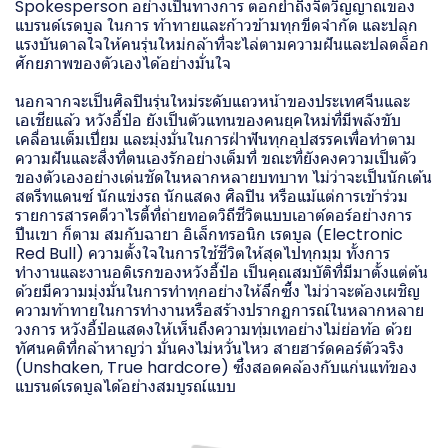
Spokesperson อย่างเป็นทางการ ตอกย้ำถึงจิตวิญญาณของ
แบรนด์เรดบูล ในการ ท้าทายและก้าวข้ามทุกขีดจำกัด และปลุก
แรงบันดาลใจให้คนรุ่นใหม่กล้าที่จะไล่ตามความฝันและปลดล็อก
ศักยภาพของตัวเองได้อย่างมั่นใจ
นอกจากจะเป็นศิลปินรุ่นใหม่ระดับแถวหน้าของประเทศจีนและ
เอเชียแล้ว หวังอี้ป๋อ ยังเป็นตัวแทนของคนยุคใหม่ที่มีพลังขับ
เคลื่อนเต็มเปี่ยม และมุ่งมั่นในการฝ่าฟันทุกอุปสรรคเพื่อทำตาม
ความฝันและสิ่งที่ตนเองรักอย่างเต็มที่ ขณะที่ยังคงความเป็นตัว
ของตัวเองอย่างเด่นชัดในหลากหลายบทบาท ไม่ว่าจะเป็นนักเต้น
สตรีทแดนซ์ นักแข่งรถ นักแสดง ศิลปิน หรือแม้แต่การเข้าร่วม
รายการสารคดีวาไรตี้ที่ถ่ายทอดวิถีชีวิตแบบเอาต์ดอร์อย่างการ
ปีนเขา ก็ตาม สมกับฉายา อิเล็กทรอนิก เรดบูล (Electronic
Red Bull) ความตั้งใจในการใช้ชีวิตให้สุดไปทุกมุม ทั้งการ
ทำงานและงานอดิเรกของหวังอี้ป๋อ เป็นคุณสมบัติที่มีมาตั้งแต่ต้น
ด้วยมีความมุ่งมั่นในการทำทุกอย่างให้ลึกซึ้ง ไม่ว่าจะต้องเผชิญ
ความท้าทายในการทำงานหรือสร้างปรากฏการณ์ในหลากหลาย
วงการ หวังอี้ป๋อแสดงให้เห็นถึงความทุ่มเทอย่างไม่ย่อท้อ ด้วย
ทัศนคติที่กล้าหาญว่า มั่นคงไม่หวั่นไหว สายฮาร์ดคอร์ตัวจริง
(Unshaken, True hardcore) ซึ่งสอดคล้องกับแก่นแท้ของ
แบรนด์เรดบูลได้อย่างสมบูรณ์แบบ