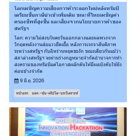
โลกเผชิญความเสี่ยงการค้าระลอกใหม่หลังทรัมป์
เตรียมขึ้นภาษีนำเข้าเพิ่มเติม ขณะที่ไทยเผชิญค่า
ครองชีพที่สูงขึ้น และเสี่ยงจากนโยบายการค้าของ
สหรัฐฯ
โลก: ความไม่สงบในตะวันออกกลางและผลพวงจาก
วิกฤตพลังงานส่อแววยืดเยื้อ หลังการเจรจาสันติภาพ
ระหว่างสหรัฐฯ กับอิหร่านหยุดชะงัก ขณะเดียวกันแม้ว่า
สภาล่างสหรัฐฯ จะผ่านร่างกฎหมายจำกัดอำนาจการทำ
สงครามของทรัมป์แต่โอกาสผลักดันให้มีผลบังคับใช้ยัง
ค่อนข้างจำกัด
9 มิ.ย. 2026
หน้าแรก
บลจ.-หุ้น-คริปโต-บทวิเคราะห์