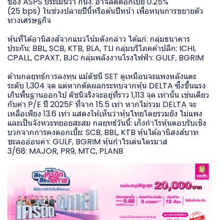
ของ ASPS ประเมินว่า กนง. อาจลดดอกเบี้ย 0.25%
(25 bps) ในช่วงปลายปีนี้หรือต้นปีหน้า เพื่อหนุนการขยายตัว
ทางเศรษฐกิจ
หุ้นที่ได้อานิสงส์จากแนวโน้มดังกล่าว ได้แก่: กลุ่มธนาคาร
ประกัน: BBL, SCB, KTB, BLA, TLI กลุ่มบริโภคค้าปลีก: ICHI,
CPALL, CPAXT, BJC กลุ่มพลังงานโรงไฟฟ้า: GULF, BGRIM
ด้านกลยุทธ์การลงทุน แม้ดัชนี SET ดูเหมือนจะแพงหลังแตะ
ระดับ 1,304 จุด แต่หากตัดผลกระทบจากหุ้น DELTA ซึ่งขึ้นแรง
เกินพื้นฐานออกไป ดัชนีจริงจะอยู่ที่ราว 1,113 จุด เท่านั้น เช่นเดียว
กับค่า P/E ปี 2025F ที่จาก 15.5 เท่า หากไม่รวม DELTA จะ
เหลือเพียง 13.6 เท่า แสดงให้เห็นว่าหุ้นไทยโดยรวมยัง ไม่แพง
และเป็นจังหวะทยอยสะสม กลยุทธ์วันนี้: เก็งกำไรหุ้นตอบรับเชิง
บวกจากการคงดอกเบี้ย: SCB, BBL, KTB หุ้นได้อานิสงส์บาท
ชะลออ่อนค่า: GULF, BGRIM หุ้นกำไรเด่นไตรมาส
3/68: MAJOR, PR9, MTC, PLANB