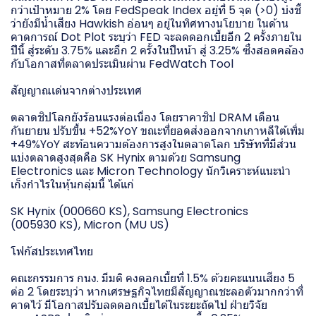
กว่าเป้าหมาย 2% โดย FedSpeak Index อยู่ที่ 5 จุด (>0) บ่งชี้
ว่ายังมีน้ำเสียง Hawkish อ่อนๆ อยู่ในทิศทางนโยบาย ในด้าน
คาดการณ์ Dot Plot ระบุว่า FED จะลดดอกเบี้ยอีก 2 ครั้งภายใน
ปีนี้ สู่ระดับ 3.75% และอีก 2 ครั้งในปีหน้า สู่ 3.25% ซึ่งสอดคล้อง
กับโอกาสที่ตลาดประเมินผ่าน FedWatch Tool
สัญญาณเด่นจากต่างประเทศ
ตลาดชิปโลกยังร้อนแรงต่อเนื่อง โดยราคาชิป DRAM เดือน
กันยายน ปรับขึ้น +52%YoY ขณะที่ยอดส่งออกจากเกาหลีใต้เพิ่ม
+49%YoY สะท้อนความต้องการสูงในตลาดโลก บริษัทที่มีส่วน
แบ่งตลาดสูงสุดคือ SK Hynix ตามด้วย Samsung
Electronics และ Micron Technology นักวิเคราะห์แนะนำ
เก็งกำไรในหุ้นกลุ่มนี้ ได้แก่
SK Hynix (000660 KS), Samsung Electronics
(005930 KS), Micron (MU US)
โฟกัสประเทศไทย
คณะกรรมการ กนง. มีมติ คงดอกเบี้ยที่ 1.5% ด้วยคะแนนเสียง 5
ต่อ 2 โดยระบุว่า หากเศรษฐกิจไทยมีสัญญาณชะลอตัวมากกว่าที่
คาดไว้ มีโอกาสปรับลดดอกเบี้ยได้ในระยะถัดไป ฝ่ายวิจัย