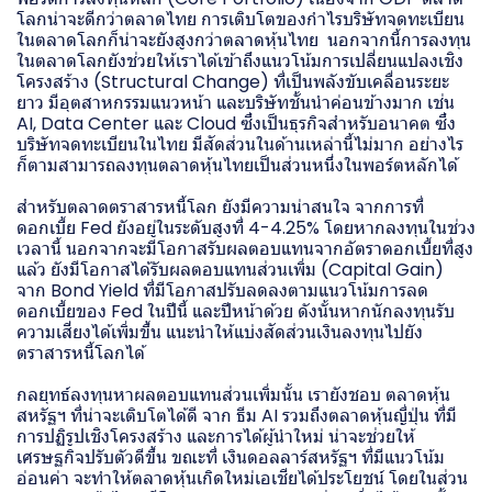
โลกน่าจะดีกว่าตลาดไทย การเติบโตของกำไรบริษัทจดทะเบียน
ในตลาดโลกก็น่าจะยังสูงกว่าตลาดหุ้นไทย นอกจากนี้การลงทุน
ในตลาดโลกยังช่วยให้เราได้เข้าถึงแนวโน้มการเปลี่ยนแปลงเชิง
โครงสร้าง (Structural Change) ที่เป็นพลังขับเคลื่อนระยะ
ยาว มีอุตสาหกรรมแนวหน้า และบริษัทชั้นนำค่อนข้างมาก เช่น
AI, Data Center และ Cloud ซึ่งเป็นธุรกิจสำหรับอนาคต ซึ่ง
บริษัทจดทะเบียนในไทย มีสัดส่วนในด้านเหล่านี้ไม่มาก อย่างไร
ก็ตามสามารถลงทุนตลาดหุ้นไทยเป็นส่วนหนึ่งในพอร์ตหลักได้
สำหรับตลาดตราสารหนี้โลก ยังมีความน่าสนใจ จากการที่
ดอกเบี้ย Fed ยังอยู่ในระดับสูงที่ 4-4.25% โดยหากลงทุนในช่วง
เวลานี้ นอกจากจะมีโอกาสรับผลตอบแทนจากอัตราดอกเบี้ยที่สูง
แล้ว ยังมีโอกาสได้รับผลตอบแทนส่วนเพิ่ม (Capital Gain)
จาก Bond Yield ที่มีโอกาสปรับลดลงตามแนวโน้มการลด
ดอกเบี้ยของ Fed ในปีนี้ และปีหน้าด้วย ดังนั้นหากนักลงทุนรับ
ความเสี่ยงได้เพิ่มขึ้น แนะนำให้แบ่งสัดส่วนเงินลงทุนไปยัง
ตราสารหนี้โลกได้
กลยุทธ์ลงทุนหาผลตอบแทนส่วนเพิ่มนั้น เรายังชอบ ตลาดหุ้น
สหรัฐฯ ที่น่าจะเติบโตได้ดี จาก ธีม AI รวมถึงตลาดหุ้นญี่ปุ่น ที่มี
การปฏิรูปเชิงโครงสร้าง และการได้ผู้นำใหม่ น่าจะช่วยให้
เศรษฐกิจปรับตัวดีขึ้น ขณะที่ เงินดอลลาร์สหรัฐฯ ที่มีแนวโน้ม
อ่อนค่า จะทำให้ตลาดหุ้นเกิดใหม่เอเชียได้ประโยชน์ โดยในส่วน