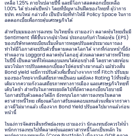
เหลือ 1.25% ภายในปลายปีนี้ และมีโอกาสลดดอกเบี้ยเหลือ
1.00% ได้ ช่วงต้นปีหน้า โดยที่ปัญหาเงินฝืดของไทยที่ ผู้ว่าการ
ธปท. คนใหม่ กล่าวถึง เป็นปัจจัยที่ทำให้มี Policy Space ในการ
ลดดอกเบี้ยเพื่อกระตุ้นเศรษฐกิจได้
สำหรับมุมมองการลงทุน ในไทยนั้น เรามองว่า ตลาดหุ้นไทยเริ่มมี
Sentiment ที่ดีขึ้นจากผู้นำใหม่ ประกอบกับกำไรต่อหุ้น (EPS)
ของบริษัทจดทะเบียนเริ่มเห็นการหยุดปรับลดประมาณการลง
ทำให้มีโอกาสจะปรับตัวขึ้นตามตลาดโลกได้ จากที่ก่อนหน้านี้ยัง
ทำผลงาน Laggard ตลาดหุ้นโลกอยู่ ส่วนตลาดตราสารหนี้ไทย
ในปีนี้ เป็นตลาดที่ให้ผลตอบแทนได้ค่อนข้างดี โดยราคาสะท้อน
แนวโน้มการปรับลดดอกเบี้ยลงไปค่อนข้างมากแล้ว แม้ช่วงสั้น
Bond yield จะมีการปรับตัวเพิ่มขึ้นบ้างจากการที่ Fitch ปรับมุม
มองของไทยจากมีเสถียรภาพเป็นลบ แต่ยังคง Rating ไว้ที่ระดับ
เดิมจากความกังวลเสถียรภาพทางการเมือง และเศรษฐกิจไทยที่
เติบโตช้า สำหรับในภาพระยะถัดไปที่อัตราดอกเบี้ยนโยบายมี
โอกาสปรับตัวลดลงได้อีก ยังหนุนโอกาสการลงทุนในตลาด
ตราสารหนี้ไทย เพียงแต่โอกาสรับผลตอบแทนส่วนเพิ่มจากราคา
อาจมีไม่มากแล้ว เนื่องจาก Bond Yield ปรับลดไปมากแล้วก่อน
หน้านี้
ในแง่การจัดสรรสินทรัพย์ลงทุน เรามองว่า นักลงทุนยังควรให้น้ำ
หนักการลงทุนไปที่ตลาดหุ้นและตราสารหนี้โลกเป็นหลัก ใน
พอร์ตการลงทุนหลัก (Core Portfolio) เนื่องจาก GDP ตลาด