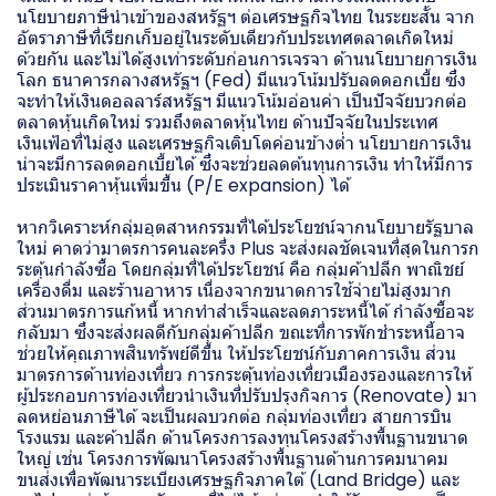
นโยบายภาษีนำเข้าของสหรัฐฯ ต่อเศรษฐกิจไทย ในระยะสั้น จาก
อัตราภาษีที่เรียกเก็บอยู่ในระดับเดียวกับประเทศตลาดเกิดใหม่
ด้วยกัน และไม่ได้สูงเท่าระดับก่อนการเจรจา ด้านนโยบายการเงิน
โลก ธนาคารกลางสหรัฐฯ (Fed) มีแนวโน้มปรับลดดอกเบี้ย ซึ่ง
จะทำให้เงินดอลลาร์สหรัฐฯ มีแนวโน้มอ่อนค่า เป็นปัจจัยบวกต่อ
ตลาดหุ้นเกิดใหม่ รวมถึงตลาดหุ้นไทย ด้านปัจจัยในประเทศ
เงินเฟ้อที่ไม่สูง และเศรษฐกิจเติบโตค่อนข้างต่ำ นโยบายการเงิน
น่าจะมีการลดดอกเบี้ยได้ ซึ่งจะช่วยลดต้นทุนการเงิน ทำให้มีการ
ประเมินราคาหุ้นเพิ่มขึ้น (P/E expansion) ได้
หากวิเคราะห์กลุ่มอุตสาหกรรมที่ได้ประโยชน์จากนโยบายรัฐบาล
ใหม่ คาดว่ามาตรการคนละครึ่ง Plus จะส่งผลชัดเจนที่สุดในการก
ระตุ้นกำลังซื้อ โดยกลุ่มที่ได้ประโยชน์ คือ กลุ่มค้าปลีก พาณิชย์
เครื่องดื่ม และร้านอาหาร เนื่องจากขนาดการใช้จ่ายไม่สูงมาก
ส่วนมาตรการแก้หนี้ หากทำสำเร็จและลดภาระหนี้ได้ กำลังซื้อจะ
กลับมา ซึ่งจะส่งผลดีกับกลุ่มค้าปลีก ขณะที่การพักชำระหนี้อาจ
ช่วยให้คุณภาพสินทรัพย์ดีขึ้น ให้ประโยชน์กับภาคการเงิน ส่วน
มาตรการด้านท่องเที่ยว การกระตุ้นท่องเที่ยวเมืองรองและการให้
ผู้ประกอบการท่องเที่ยวนำเงินที่ปรับปรุงกิจการ (Renovate) มา
ลดหย่อนภาษีได้ จะเป็นผลบวกต่อ กลุ่มท่องเที่ยว สายการบิน
โรงแรม และค้าปลีก ด้านโครงการลงทุนโครงสร้างพื้นฐานขนาด
ใหญ่ เช่น โครงการพัฒนาโครงสร้างพื้นฐานด้านการคมนาคม
ขนส่งเพื่อพัฒนาระเบียงเศรษฐกิจภาคใต้ (Land Bridge) และ