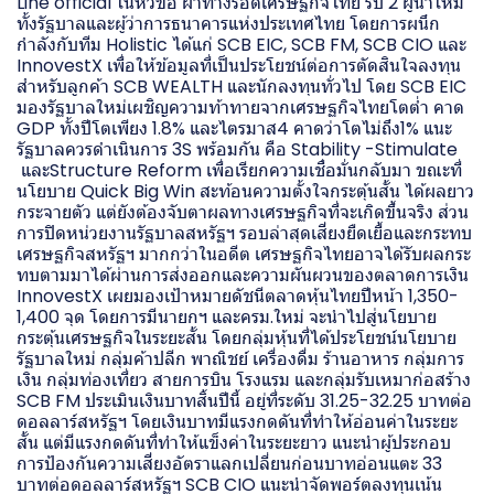
Line official ในหัวข้อ ผ่าทางรอดเศรษฐกิจไทย รับ 2 ผู้นำใหม่
ทั้งรัฐบาลและผู้ว่าการธนาคารแห่งประเทศไทย โดยการผนึก
กำลังกับทีม Holistic ได้แก่ SCB EIC, SCB FM, SCB CIO และ
InnovestX เพื่อให้ข้อมูลที่เป็นประโยชน์ต่อการตัดสินใจลงทุน
สำหรับลูกค้า SCB WEALTH และนักลงทุนทั่วไป โดย SCB EIC
มองรัฐบาลใหม่เผชิญความท้าทายจากเศรษฐกิจไทยโตต่ำ คาด
GDP ทั้งปีโตเพียง 1.8% และไตรมาส4 คาดว่าโตไม่ถึง1% แนะ
รัฐบาลควรดำเนินการ 3S พร้อมกัน คือ Stability -Stimulate
และStructure Reform เพื่อเรียกความเชื่อมั่นกลับมา ขณะที่
นโยบาย Quick Big Win สะท้อนความตั้งใจกระตุ้นสั้น ได้ผลยาว
กระจายตัว แต่ยังต้องจับตาผลทางเศรษฐกิจที่จะเกิดขึ้นจริง ส่วน
การปิดหน่วยงานรัฐบาลสหรัฐฯ รอบล่าสุดเสี่ยงยืดเยื้อและกระทบ
เศรษฐกิจสหรัฐฯ มากกว่าในอดีต เศรษฐกิจไทยอาจได้รับผลกระ
ทบตามมาได้ผ่านการส่งออกและความผันผวนของตลาดการเงิน
InnovestX เผยมองเป้าหมายดัชนีตลาดหุ้นไทยปีหน้า 1,350-
1,400 จุด โดยการมีนายกฯ และครม.ใหม่ จะนำไปสู่นโยบาย
กระตุ้นเศรษฐกิจในระยะสั้น โดยกลุ่มหุ้นที่ได้ประโยชน์นโยบาย
รัฐบาลใหม่ กลุ่มค้าปลีก พาณิชย์ เครื่องดื่ม ร้านอาหาร กลุ่มการ
เงิน กลุ่มท่องเที่ยว สายการบิน โรงแรม และกลุ่มรับเหมาก่อสร้าง
SCB FM ประเมินเงินบาทสิ้นปีนี้ อยู่ที่ระดับ 31.25-32.25 บาทต่อ
ดอลลาร์สหรัฐฯ โดยเงินบาทมีแรงกดดันที่ทำให้อ่อนค่าในระยะ
สั้น แต่มีแรงกดดันที่ทำให้แข็งค่าในระยะยาว แนะนำผู้ประกอบ
การป้องกันความเสี่ยงอัตราแลกเปลี่ยนก่อนบาทอ่อนแตะ 33
บาทต่อดอลลาร์สหรัฐฯ SCB CIO แนะนำจัดพอร์ตลงทุนเน้น