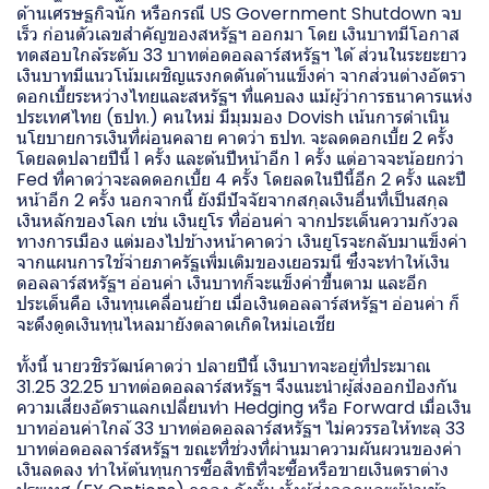
ด้านเศรษฐกิจนัก หรือกรณี US Government Shutdown จบ
เร็ว ก่อนตัวเลขสำคัญของสหรัฐฯ ออกมา โดย เงินบาทมีโอกาส
ทดสอบใกล้ระดับ 33 บาทต่อดอลลาร์สหรัฐฯ ได้ ส่วนในระยะยาว
เงินบาทมีแนวโน้มเผชิญแรงกดดันด้านแข็งค่า จากส่วนต่างอัตรา
ดอกเบี้ยระหว่างไทยและสหรัฐฯ ที่แคบลง แม้ผู้ว่าการธนาคารแห่ง
ประเทศไทย (ธปท.) คนใหม่ มีมุมมอง Dovish เน้นการดำเนิน
นโยบายการเงินที่ผ่อนคลาย คาดว่า ธปท. จะลดดอกเบี้ย 2 ครั้ง
โดยลดปลายปีนี้ 1 ครั้ง และต้นปีหน้าอีก 1 ครั้ง แต่อาจจะน้อยกว่า
Fed ที่คาดว่าจะลดดอกเบี้ย 4 ครั้ง โดยลดในปีนี้อีก 2 ครั้ง และปี
หน้าอีก 2 ครั้ง นอกจากนี้ ยังมีปัจจัยจากสกุลเงินอื่นที่เป็นสกุล
เงินหลักของโลก เช่น เงินยูโร ที่อ่อนค่า จากประเด็นความกังวล
ทางการเมือง แต่มองไปข้างหน้าคาดว่า เงินยูโรจะกลับมาแข็งค่า
จากแผนการใช้จ่ายภาครัฐเพิ่มเติมของเยอรมนี ซึ่งจะทำให้เงิน
ดอลลาร์สหรัฐฯ อ่อนค่า เงินบาทก็จะแข็งค่าขึ้นตาม และอีก
ประเด็นคือ เงินทุนเคลื่อนย้าย เมื่อเงินดอลลาร์สหรัฐฯ อ่อนค่า ก็
จะดึงดูดเงินทุนไหลมายังตลาดเกิดใหม่เอเชีย
ทั้งนี้ นายวชิรวัฒน์คาดว่า ปลายปีนี้ เงินบาทจะอยู่ที่ประมาณ
31.25 32.25 บาทต่อดอลลาร์สหรัฐฯ จึงแนะนำผู้ส่งออกป้องกัน
ความเสี่ยงอัตราแลกเปลี่ยนทำ Hedging หรือ Forward เมื่อเงิน
บาทอ่อนค่าใกล้ 33 บาทต่อดอลลาร์สหรัฐฯ ไม่ควรรอให้ทะลุ 33
บาทต่อดอลลาร์สหรัฐฯ ขณะที่ช่วงที่ผ่านมาความผันผวนของค่า
เงินลดลง ทำให้ต้นทุนการซื้อสิทธิที่จะซื้อหรือขายเงินตราต่าง