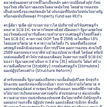
ตลาดหุ้นและตราสารหนี้โลกเป็นหลัก แต่การเปลี่ยนตัวผู้นำใหม่
ของไทย เพิ่มโอกาสลงทุนในตลาดหุ้นไทย โดยสามารถลงทุน
เป็นส่วนหนึ่งของพอร์ตหลักได้ เน้นกลุ่มที่รับประโยชน์นโยบายรัฐ
หรือกลุ่มหุ้นปันผลสูง Property Fund และ REITs
ดร.ฐิติมา ชูเชิด ผู้อำนวยการอาวุโส ผู้บริหารฝ่ายวิจัยเศรษฐกิจ
มหภาค SCB EIC ธนาคารไทยพาณิชย์ เปิดเผยว่า รัฐบาลชุดใหม่
ของไทยต้องเข้ามารับมือความท้าทายจากเศรษฐกิจไทยที่โตต่ำ
โดย SCB EIC คาดการณ์ GDP ไทย ปี 2568 จะโตเพียง 1.8%
โดยเฉพาะไตรมาส 4 คาดว่าจะโตไม่ถึง 1% ขณะที่เครื่องยนต์
เศรษฐกิจหลักยังอ่อนแรง ทั้งการบริโภค และการลงทุน ส่วนในปี
2569 ผลกระทบจากภาษีนำเข้าของประธานาธิบดี โดนัลด์ ทรัมป์
จะส่งผลเต็มปี ทำให้การส่งออกติดลบ ในสถานการณ์นี้ SCB EIC
มองว่า รัฐบาลควรดำเนินการ 3 ด้าน (3S) พร้อมกัน ได้แก่ สร้าง
ความมีเสถียรภาพ (Stability) กระตุ้นเศรษฐกิจ (Stimulate)
และปฏิรูปโครงสร้าง (Structure Reform)
สำหรับระยะสั้น รัฐบาลต้องเรียกความเชื่อมั่นผู้บริโภค นักธุรกิจ
นักลงทุน และนักท่องเที่ยวกลับมา เร่งการเบิกจ่ายในไตรมาส 4
และกระตุ้นอุปสงค์ ผ่านชุดนโยบายที่จะออก ขณะที่มีการดำเนิน
นโยบายการเงินผ่อนคลายควบคู่กัน ส่วนระยะกลาง ต้องเร่งเพิ่ม
ความสามารถการแข่งขันของประเทศ มีนโยบายที่ทำให้นักธุรกิจ
และแรงงานเก่งขึ้น ปฏิรูปการคลัง และเร่งสื่อสารเชิงรุก ซึ่งเมื่อ
พิจารณานโยบายเศรษฐกิจ Quick Big Win ของรัฐบาล พบว่า มี