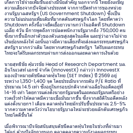
เกิดการใช้จ่ายเพิ่มขึ้นอย่างมีนัยสำคัญ นอกจากนี้ ไทยยังเผชิญ
ความเสี่ยงจากปัจจัยต่างประเทศ จากการปิดทำการของหน่วย
งานรัฐบาลสหรัฐฯ (US Government Shutdown) ซึ่งเป็น
ความไม่แน่นอนเพิ่มเติมที่มากดดันเศรษฐกิจโลก โดยที่คาดว่า
Shutdown ครั้งนี้อาจยืดเยื้อยาวนานกว่าในอดีตที่ Shutdown
เฉลี่ย 4วัน มีการพูดถึงการปลดพนักงานรัฐมากถึง 750,000 คน
ซึ่งมากขึ้นอีกเท่าตัวของตัวเลขสูงสุดในอดีต และขู่ว่าอาจไม่จ่าย
เงินย้อนหลังให้ ฉะนั้นอาจมีความเสี่ยงที่จะส่งผลกระทบเศรษฐกิจ
สหรัฐฯ มากกว่าเดิม โดยหากเศรษฐกิจสหรัฐฯ ได้รับผลกระทบ
ไทยจะได้รับผลกระทบผ่านการส่งออกและตลาดการเงินด้วย
นายสุทธิชัย คุ้มวรชัย Head of Research Department บล.
อินโนเวสท์ เอกซ์ จำกัด (InnovestX) กล่าวว่า InnovestX
มองเป้าหมายดัชนีตลาดหุ้นไทย (SET Index) ปี 2569 อยู่
ระหว่าง 1,350-1,400 จุด โดยประเมินจากระดับ P/E Ratio ที่
ประมาณ 14.5 เท่า ซึ่งอยู่ในกรอบปกติจากค่าเฉลี่ยในอดีตอยู่ที่
14-16 เท่า โดยการแต่งตั้งนายกรัฐมนตรีและคณะรัฐมนตรีอย่าง
รวดเร็วทำให้ตลาดมีความเชื่อมั่นมากขึ้น ซึ่งจากสถิติในอดีตหลัง
แต่งตั้งนายกฯ 1 เดือน ตลาดหุ้นไทยมักปรับขึ้นประมาณ 2.5-5%
จากความคาดหวังว่านโยบายรัฐบาลใหม่จะช่วยผลักดันเศรษฐกิจ
ไทยโตดีขึ้นได้
เมื่อพิจารณาปัจจัยสนับสนุนดัชนีตลาดหุ้นไทยในช่วงที่ผ่านมา
ได้แก่ ด้านปัจจัยภายนอก ตลาดคลายความกังวลผลกระทบ