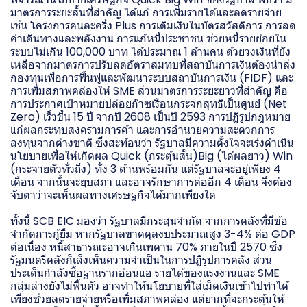
มาตรการระยะสั้นที่สำคัญ ได้แก่ การเพิ่มรายได้และลดรายจ่าย
เช่น โครงการคนละครึ่ง Plus การเติมเงินในบัตรสวัสดิการ การลด
ค่าเดินทางและพลังงาน การแก้หนี้ประชาชน ช่วยหนี้รายย่อยใน
ระบบไม่เกิน 100,000 บาท ได้ประมาณ 1 ล้านคน ด้วยวงเงินที่ยัง
เหลือจากมาตรการปรับลดอัตราสมทบที่สถาบันการเงินต้องนำส่ง
กองทุนเพื่อการฟื้นฟูและพัฒนาระบบสถาบันการเงิน (FIDF) และ
การเพิ่มสภาพคล่องให้ SME ส่วนมาตรการระยะยาวที่สำคัญ คือ
การประกาศเป้าหมายปล่อยก๊าซเรือนกระจกสุทธิเป็นศูนย์ (Net
Zero) เร็วขึ้น 15 ปี จากปี 2608 เป็นปี 2593 การปฏิรูปกฎหมาย
แก้ผลกระทบสงครามการค้า และการอำนวยความสะดวกการ
ลงทุนจากต่างชาติ ซึ่งสะท้อนว่า รัฐบาลมีความตั้งใจจะเร่งดำเนิน
นโยบายเพื่อให้เกิดผล Quick (กระตุ้นสั้น)Big (ได้ผลยาว) Win
(กระจายตัวทั่วถึง) ทั้ง 3 ด้านพร้อมกัน แต่รัฐบาลจะอยู่เพียง 4
เดือน จากนั้นจะยุบสภา และอาจรักษาการต่ออีก 4 เดือน จึงต้อง
จับตาว่าจะเห็นผลทางเศรษฐกิจได้มากเพียงใด
ทั้งนี้ SCB EIC มองว่า รัฐบาลมีกระสุนจำกัด จากการคลังที่มีข้อ
จำกัดการกู้ยืม หากรัฐบาลขาดดุลงบประมาณสูง 3-4% ต่อ GDP
ต่อเนื่อง หนี้สาธารณะอาจเกินเพดาน 70% ภายในปี 2570 ซึ่ง
รัฐมนตรีคลังก็เล็งเห็นความจำเป็นในการปฏิรูปการคลัง ส่วน
ประเด็นกำลังซื้อฐานรากอ่อนแอ รายได้ของแรงงานและ SME
กลุ่มล่างยังไม่ฟื้นตัว อาจทำให้นโยบายที่ใส่เม็ดเงินเข้าไปทำได้
เพียงช่วยลดรายจ่ายหรือเพิ่มสภาพคล่อง แต่ยากที่จะกระตุ้นให้