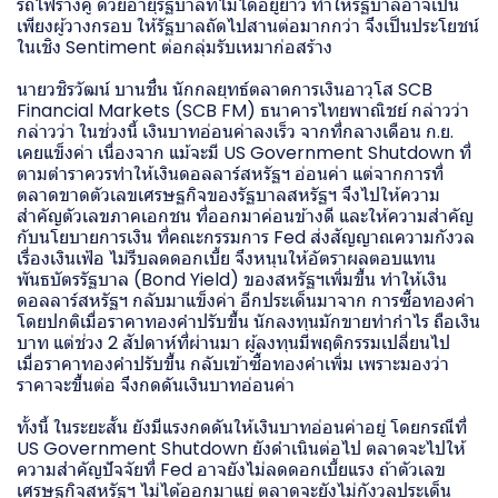
รถไฟรางคู่ ด้วยอายุรัฐบาลที่ไม่ได้อยู่ยาว ทำให้รัฐบาลอาจเป็น
เพียงผู้วางกรอบ ให้รัฐบาลถัดไปสานต่อมากกว่า จึงเป็นประโยชน์
ในเชิง Sentiment ต่อกลุ่มรับเหมาก่อสร้าง
นายวชิรวัฒน์ บานชื่น นักกลยุทธ์ตลาดการเงินอาวุโส SCB
Financial Markets (SCB FM) ธนาคารไทยพาณิชย์ กล่าวว่า
กล่าวว่า ในช่วงนี้ เงินบาทอ่อนค่าลงเร็ว จากที่กลางเดือน ก.ย.
เคยแข็งค่า เนื่องจาก แม้จะมี US Government Shutdown ที่
ตามตำราควรทำให้เงินดอลลาร์สหรัฐฯ อ่อนค่า แต่จากการที่
ตลาดขาดตัวเลขเศรษฐกิจของรัฐบาลสหรัฐฯ จึงไปให้ความ
สำคัญตัวเลขภาคเอกชน ที่ออกมาค่อนข้างดี และให้ความสำคัญ
กับนโยบายการเงิน ที่คณะกรรมการ Fed ส่งสัญญาณความกังวล
เรื่องเงินเฟ้อ ไม่รีบลดดอกเบี้ย จึงหนุนให้อัตราผลตอบแทน
พันธบัตรรัฐบาล (Bond Yield) ของสหรัฐฯเพิ่มขึ้น ทำให้เงิน
ดอลลาร์สหรัฐฯ กลับมาแข็งค่า อีกประเด็นมาจาก การซื้อทองคำ
โดยปกติเมื่อราคาทองคำปรับขึ้น นักลงทุนมักขายทำกำไร ถือเงิน
บาท แต่ช่วง 2 สัปดาห์ที่ผ่านมา ผู้ลงทุนมีพฤติกรรมเปลี่ยนไป
เมื่อราคาทองคำปรับขึ้น กลับเข้าซื้อทองคำเพิ่ม เพราะมองว่า
ราคาจะขึ้นต่อ จึงกดดันเงินบาทอ่อนค่า
ทั้งนี้ ในระยะสั้น ยังมีแรงกดดันให้เงินบาทอ่อนค่าอยู่ โดยกรณีที่
US Government Shutdown ยังดำเนินต่อไป ตลาดจะไปให้
ความสำคัญปัจจัยที่ Fed อาจยังไม่ลดดอกเบี้ยแรง ถ้าตัวเลข
เศรษฐกิจสหรัฐฯ ไม่ได้ออกมาแย่ ตลาดจะยังไม่กังวลประเด็น