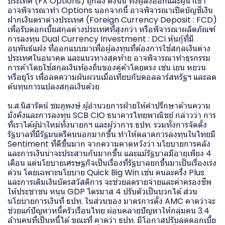
ประเทศ (FX Options) ถูกลง ดังนั้น ทั้งผู้ส่งออกและผู้นำเข้า
อาจพิจารณาทำ Options นอกจากนี้ อาจพิจารณาเปิดบัญชีเงิน
ฝากเงินตราต่างประเทศ (Foreign Currency Deposit : FCD)
เพื่อรับดอกเบี้ยสกุลต่างประเทศที่สูงกว่า หรือพิจารณาผลิตภัณฑ์
การลงทุน Dual Currency Investment : DCI หุ้นกู้ที่มี
อนุพันธ์แฝง ที่ออกแบบมาเพื่อผู้ลงทุนที่ต้องการใช้สกุลเงินต่าง
ประเทศในอนาคต และแนวทางสุดท้าย อาจพิจารณาทำธุรกรรม
การค้าโดยใช้สกุลเงินท้องถิ่นของคู่ค้าโดยตรง เช่น เยน หยวน
หรือยูโร เพื่อลดความผันผวนเมื่อเทียบกับดอลลาร์สหรัฐฯ และลด
ต้นทุนการแปลงสกุลเงินด้วย
น.ส.นิสารัตน์ ชมภูพงษ์ ผู้อำนวยการฝ่ายให้คำปรึกษาด้านความ
มั่งคั่งและการลงทุน SCB CIO ธนาคารไทยพาณิชย์ กล่าวว่า การ
ที่เราได้ผู้นำใหม่ทั้งนายกฯ และผู้ว่าการ ธปท. รวมทั้งการจัดตั้ง
รัฐบาลที่มีรัฐมนตรีคนนอกมากขึ้น ทำให้ตลาดการลงทุนในไทยมี
Sentiment ที่ดีขึ้นมาก จากความคาดหวังว่า นโยบายการคลัง
และการเงินน่าจะประสานกันมากขึ้น และแม้รัฐบาลมีอายุเพียง 4
เดือน แต่นโยบายเศรษฐกิจเป็นเรื่องที่รัฐบาลยกขึ้นมาเป็นเรื่องเร่ง
ด่วน โดยเฉพาะนโยบาย Quick Big Win เช่น คนละครึ่ง Plus
และการเติมเงินบัตรสวัสดิการ จะช่วยลดรายจ่ายและค่าครองชีพ
ให้ประชาชน หนุน GDP ไตรมาส 4 ปรับตัวเป็นบวกได้ ส่วน
นโยบายการเงินที่ ธปท. ในส่วนของ มาตรการตั้ง AMC คาดว่าจะ
ช่วยแก้ปัญหาหนี้ครัวเรือนไทย ผ่อนคลายปัญหาให้กลุ่มคน 3.4
ล้านคนที่เป็นหนี้ได้ ขณะที่ คาดว่า ธปท. มีโอกาสปรับลดดอกเบี้ย