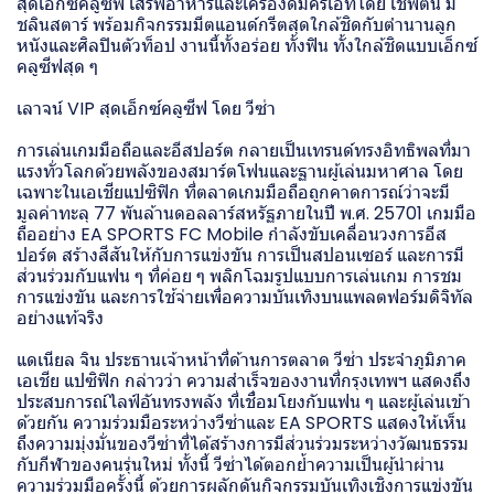
สุดเอ็กซ์คลูซีฟ เสิร์ฟอาหารและเครื่องดื่มครีเอทโดย เชฟต้น มิ
ชลินสตาร์ พร้อมกิจกรรมมีตแอนด์กรีตสุดใกล้ชิดกับตำนานลูก
หนังและศิลปินตัวท็อป งานนี้ทั้งอร่อย ทั้งฟิน ทั้งใกล้ชิดแบบเอ็กซ์
คลูซีฟสุด ๆ
เลาจน์ VIP สุดเอ็กซ์คลูซีฟ โดย วีซ่า
การเล่นเกมมือถือและอีสปอร์ต กลายเป็นเทรนด์ทรงอิทธิพลที่มา
แรงทั่วโลกด้วยพลังของสมาร์ตโฟนและฐานผู้เล่นมหาศาล โดย
เฉพาะในเอเชียแปซิฟิก ที่ตลาดเกมมือถือถูกคาดการณ์ว่าจะมี
มูลค่าทะลุ 77 พันล้านดอลลาร์สหรัฐภายในปี พ.ศ. 25701 เกมมือ
ถืออย่าง EA SPORTS FC Mobile กำลังขับเคลื่อนวงการอีส
ปอร์ต สร้างสีสันให้กับการแข่งขัน การเป็นสปอนเซอร์ และการมี
ส่วนร่วมกับแฟน ๆ ที่ค่อย ๆ พลิกโฉมรูปแบบการเล่นเกม การชม
การแข่งขัน และการใช้จ่ายเพื่อความบันเทิงบนแพลตฟอร์มดิจิทัล
อย่างแท้จริง
แดเนียล จิน ประธานเจ้าหน้าที่ด้านการตลาด วีซ่า ประจำภูมิภาค
เอเชีย แปซิฟิก กล่าวว่า ความสำเร็จของงานที่กรุงเทพฯ แสดงถึง
ประสบการณ์ไลฟ์อันทรงพลัง ที่เชื่อมโยงกับแฟน ๆ และผู้เล่นเข้า
ด้วยกัน ความร่วมมือระหว่างวีซ่าและ EA SPORTS แสดงให้เห็น
ถึงความมุ่งมั่นของวีซ่าที่ได้สร้างการมีส่วนร่วมระหว่างวัฒนธรรม
กับกีฬาของคนรุ่นใหม่ ทั้งนี้ วีซ่าได้ตอกย้ำความเป็นผู้นำผ่าน
ความร่วมมือครั้งนี้ ด้วยการผลักดันกิจกรรมบันเทิงเชิงการแข่งขัน