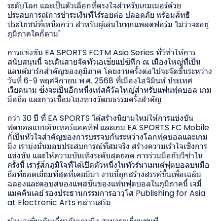
ระดับโลก และเป็นตัวเลือกที่ตรงใจสำหรับเกมเมอร์ด้วย
ประสบการณ์การชำระเงินที่ไร้รอยต่อ ปลอดภัย พร้อมสิทธิ
ประโยชน์ที่เหนือกว่า สำหรับผู้เล่นในทุกแพลตฟอร์ม ไม่ว่าจะอยู่
ภูมิภาคใดก็ตาม"
การแข่งขัน EA SPORTS FCTM Asia Series ที่วีซ่าให้การ
สนับสนุนนี้ จะเดินสายจัดทั่วเอเชียแปซิฟิก ณ เมืองใหญ่ที่เป็น
แลนด์มาร์กสำคัญของภูมิภาค โดยงานครั้งต่อไปจะจัดขึ้นระหว่าง
วันที่ 6-9 พฤศจิกายน พ.ศ. 2568 ที่เมืองโฮจิมินห์ ประเทศ
เวียดนาม ซึ่งจะเป็นอีกหนึ่งเฟสติวัลใหญ่สำหรับแฟนฟุตบอล เกม
มือถือ และการเชื่อมโยงทางวัฒนธรรมครั้งสำคัญ
กว่า 30 ปี ที่ EA SPORTS ได้สร้างนิยามใหม่ให้การแข่งขัน
ฟุตบอลแบบอินเทอร์แอคทิฟ และเกม EA SPORTS FC Mobile
ก็เป็นหัวใจสำคัญของการบรรจบกันระหว่างโลกฟุตบอลและเกม
มิ่ง เรามุ่งมั่นมอบประสบการณ์ที่สมจริง สร้างความเร้าใจเชิงการ
แข่งขัน และให้ความบันเทิงระดับสุดยอด การร่วมมือกับวีซ่าใน
ครั้งนี้ เรารู้สึกภูมิใจที่ได้เปิดตัวหนึ่งในทัวร์นาเมนต์ฟุตบอลบนมือ
ถือที่ยอดเยี่ยมที่สุดที่เคยมีมา งานนี้ถูกสร้างสรรค์ขึ้นเพื่อเฉลิม
ฉลองและตอบสนองแพสชันของแฟนฟุตบอลในภูมิภาคนี้ เจมี่
แมคคินเลย์ รองประธานกรรมการอาวุโส Publishing for Asia
at Electronic Arts กล่าวเสริม