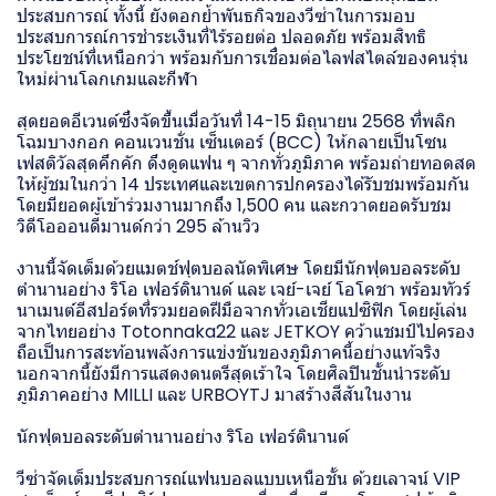
ประสบการณ์ ทั้งนี้ ยังตอกย้ำพันธกิจของวีซ่าในการมอบ
ประสบการณ์การชำระเงินที่ไร้รอยต่อ ปลอดภัย พร้อมสิทธิ
ประโยชน์ที่เหนือกว่า พร้อมกับการเชื่อมต่อไลฟสไตล์ของคนรุ่น
ใหม่ผ่านโลกเกมและกีฬา
สุดยอดอีเวนต์ซึ่งจัดขึ้นเมื่อวันที่ 14-15 มิถุนายน 2568 ที่พลิก
โฉมบางกอก คอนเวนชั่น เซ็นเตอร์ (BCC) ให้กลายเป็นโซน
เฟสติวัลสุดคึกคัก ดึงดูดแฟน ๆ จากทั่วภูมิภาค พร้อมถ่ายทอดสด
ให้ผู้ชมในกว่า 14 ประเทศและเขตการปกครองได้รับชมพร้อมกัน
โดยมียอดผู้เข้าร่วมงานมากถึง 1,500 คน และกวาดยอดรับชม
วิดีโอออนดีมานด์กว่า 295 ล้านวิว
งานนี้จัดเต็มด้วยแมตช์ฟุตบอลนัดพิเศษ โดยมีนักฟุตบอลระดับ
ตำนานอย่าง ริโอ เฟอร์ดินานด์ และ เจย์-เจย์ โอโคชา พร้อมทัวร์
นาเมนต์อีสปอร์ตที่รวมยอดฝีมือจากทั่วเอเชียแปซิฟิก โดยผู้เล่น
จากไทยอย่าง Totonnaka22 และ JETKOY คว้าแชมป์ไปครอง
ถือเป็นการสะท้อนพลังการแข่งขันของภูมิภาคนี้อย่างแท้จริง
นอกจากนี้ยังมีการแสดงดนตรีสุดเร้าใจ โดยศิลปินชั้นนำระดับ
ภูมิภาคอย่าง MILLI และ URBOYTJ มาสร้างสีสันในงาน
นักฟุตบอลระดับตำนานอย่าง ริโอ เฟอร์ดินานด์
วีซ่าจัดเต็มประสบการณ์แฟนบอลแบบเหนือชั้น ด้วยเลาจน์ VIP