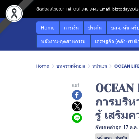
ติดต่อลงโฆษณา Tel: 081 346 3443 Email: biztoday20
Home
การเงิน
ประกัน
บลจ.-หุ้น-คริ
พลังงาน-อุตสาหกรรม
เศรษฐกิจ (คลัง-พาณิช
Home
บทความทั้งหมด
หน้าแรก
OCEAN LIFE 
OCEAN L
แชร์
การบริหา
รู้ เสริ
อัพเดทล่าสุด: 17 ต.ค
หน้าแรก
ประกัน