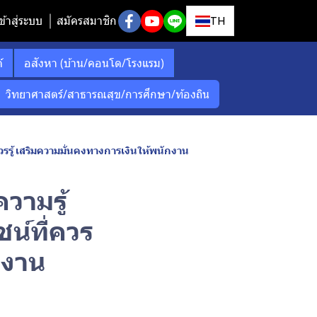
ข้าสู่ระบบ
สมัครสมาชิก
TH
์
อสังหา (บ้าน/คอนโด/โรงแรม)
วิทยาศาสตร์/สาธารณสุข/การศึกษา/ท้องถิน
รรู้ เสริมความมั่นคงทางการเงินให้พนักงาน
วามรู้
น์ที่ควร
กงาน