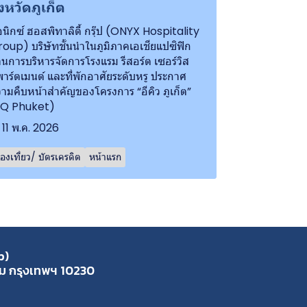
ังหวัดภูเก็ต
นิกซ์ ฮอสพิทาลิตี้ กรุ๊ป (ONYX Hospitality
oup) บริษัทชั้นนำในภูมิภาคเอเชียแปซิฟิก
านการบริหารจัดการโรงแรม รีสอร์ต เซอร์วิส
าร์ตเมนต์ และที่พักอาศัยระดับหรู ประกาศ
ามคืบหน้าสำคัญของโครงการ “อีคิว ภูเก็ต”
EQ Phuket)
11 พ.ค. 2026
่องเที่ยว/ บัตรเครดิต
หน้าแรก
p)
ุ่ม กรุงเทพฯ 10230