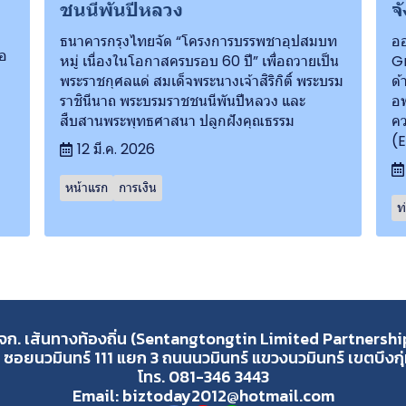
ชนนีพันปีหลวง
จ
ธนาคารกรุงไทยจัด “โครงการบรรพชาอุปสมบท
ออ
ือ
หมู่ เนื่องในโอกาสครบรอบ 60 ปี” เพื่อถวายเป็น
Gr
พระราชกุศลแด่ สมเด็จพระนางเจ้าสิริกิติ์ พระบรม
ด้
ราชินีนาถ พระบรมราชชนนีพันปีหลวง และ
อพ
สืบสานพระพุทธศาสนา ปลูกฝังคุณธรรม
คว
(
12 มี.ค. 2026
หน้าแรก
การเงิน
ท
จก. เส้นทางท้องถิ่น (Sentangtongtin Limited Partnershi
 ซอยนวมินทร์ 111 แยก 3 ถนนนวมินทร์ แขวงนวมินทร์ เขตบึงก
โทร. 081-346 3443
Email: biztoday2012@hotmail.com