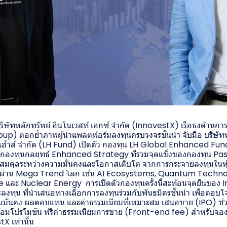
ิษัทหลักทรัพย์ อินโนเวสท์ เอกซ์ จำกัด (InnovestX) เรือธงด้านกา
oup) ตอกย้ำภาพผู้นำแพลตฟอร์มลงทุนครบวงจรชั้นนำ จับมือ บริษัทห
เฮ้าส์ จำกัด (LH Fund) เปิดตัว กองทุน LH Global Enhanced Fun
ทุนกลยุทธ์ Enhanced Strategy ที่รวมจุดแข็งของกองทุน Passi
างสมดุลระหว่างความมั่นคงและโอกาสเติบโต จากการกระจายลงทุนในหุ้
มผ่าน Mega Trend โลก เช่น AI Ecosystems, Quantum Techn
ะ Nuclear Energy การเปิดตัวกองทุนครั้งนี้สะท้อนจุดยืนของ 
รลงทุน ที่นำเสนอทางเลือกการลงทุนร่วมกับพันธมิตรชั้นนำ เพื่อตอบ
วามมั่นคง ผลตอบแทน และค่าธรรมเนียมที่เหมาะสม เสนอขาย (IPO) ช่วง
อมโปรโมชัน ฟรีค่าธรรมเนียมการขาย (Front-end fee) สำหรับจองซ
X เท่านั้น