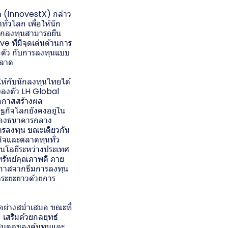
ัด (InnovestX) กล่าว
่วโลก เพื่อให้นัก
นักลงทุนสามารถยืน
 ที่มีจุดเด่นด้านการ
กตัว กับการลงทุนแบบ
ตลาด
ให้กับนักลงทุนไทยได้
งลงตัว LH Global
อกาสสร้างผล
ษฐกิจโลกยังคงอยู่ใน
ยของธนาคารกลาง
ารลงทุน ขณะเดียวกัน
ิจและตลาดทุนทั่ว
โนโลยีระหว่างประเทศ
รัพย์คุณภาพดี ภาย
อกาสจากธีมการลงทุน
ตระยะยาวด้วยการ
ย่างสม่ำเสมอ ขณะที่
สริมด้วยกลยุทธ์
สมดุลของต้นทุนและ