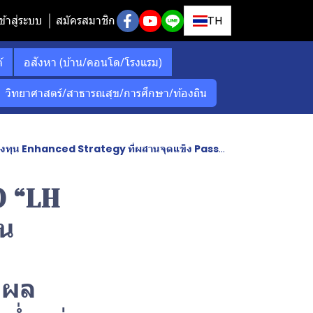
ข้าสู่ระบบ
สมัครสมาชิก
TH
์
อสังหา (บ้าน/คอนโด/โรงแรม)
วิทยาศาสตร์/สาธารณสุข/การศึกษา/ท้องถิน
 เพิ่มโอกาสสร้างผลตอบแทนเหนือดัชนี ด้วยค่าธรรมเนียมต่ำกว่า Active Fund ทั่วไป
O “LH
น
งผล