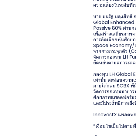
ความเสี่ยงในระดับที
นาย มนรัฐ ผดุงสิทธิ์
Global Enhanced 
Passive 80% ผ่านกอ
เพื่อสร้างเสถียรภาพ
การคัดเลือกหุ้นศั
Space Economy/Def
จากการกระจุกตัว (Con
จัดการกองทุน LH Fu
ยืดหยุ่นตามสภาวะต
กองทุน LH Global 
เท่านั้น สะท้อนควา
ภายใต้กลุ่ม SCBX ที่
จัดการกองทุนมายาวนา
ศักยภาพแพลตฟอร์มชั
และมีประสิทธิภาพยิ่งข
InnovestX แพลตฟอร์ม
*เงื่อนไขเป็นไปตามที