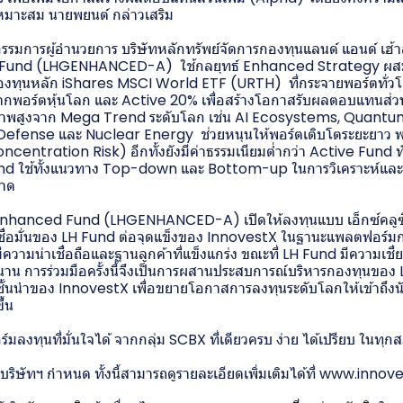
่เหมาะสม นายพยนต์ กล่าวเสริม
 กรรมการผู้อำนวยการ บริษัทหลักทรัพย์จัดการกองทุนแลนด์ แอนด์ เฮ้าส
Fund (LHGENHANCED-A) ใช้กลยุทธ์ Enhanced Strategy ผ
งทุนหลัก iShares MSCI World ETF (URTH) ที่กระจายพอร์ตทั่วโล
จากพอร์ตหุ้นโลก และ Active 20% เพื่อสร้างโอกาสรับผลตอบแทนส่วน
กยภาพสูงจาก Mega Trend ระดับโลก เช่น AI Ecosystems, Quant
ense และ Nuclear Energy ช่วยหนุนให้พอร์ตเติบโตระยะยาว พร
centration Risk) อีกทั้งยังมีค่าธรรมเนียมต่ำกว่า Active Fund ทั่
nd ใช้ทั้งแนวทาง Top-down และ Bottom-up ในการวิเคราะห์และบ
ลาด
Enhanced Fund (LHGENHANCED-A) เปิดให้ลงทุนแบบ เอ็กซ์คลูซ
มเชื่อมั่นของ LH Fund ต่อจุดแข็งของ InnovestX ในฐานะแพลตฟอร์
มีความน่าเชื่อถือและฐานลูกค้าที่แข็งแกร่ง ขณะที่ LH Fund มีความเช
น การร่วมมือครั้งนี้จึงเป็นการผสานประสบการณ์บริหารกองทุนของ L
้นนำของ InnovestX เพื่อขยายโอกาสการลงทุนระดับโลกให้เข้าถึงน
ึ้น
ลงทุนที่มั่นใจได้ จากกลุ่ม SCBX ที่เดียวครบ ง่าย ได้เปรียบ ในทุ
่บริษัทฯ กำหนด ทั้งนี้สามารถดูรายละเอียดเพิ่มเติมได้ที่ www.innov