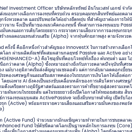
ief Investment Officer บริษัทหลักทรัพย์ อินโนเวสท์ เอกซ์ จำก
่นส่งมอบทางเลือกการลงทุนที่ครบถ้วน ครอบคลุมทุกสินทรัพย์และตลาดทั
ุกจังหวะตลาด และปรับพอร์ตได้อย่างยืดหยุ่น ที่สำคัญเราต้องการให้
าวนาน จึงเป็นที่มาของแนวคิดกองทุนนี้ ที่ผสานการลงทุนแบบ Passive
ามมั่นคงและการเติบโตระยะยาว กระจายความเสี่ยงจากการลงทุนกระจุ
สสร้างผลตอบแทนส่วนเสริม (Alpha) จากหุ้นศักยภาพสูง ตามจังหวะ
nd ครั้งนี้ คืออีกหนึ่งก้าวสำคัญของ InnovestX ในการสร้างทางเลือก
ดโลก ผ่านผลิตภัณฑ์ที่ผสมผสานกลยุทธ์ Passive และ Active อย่า
ENHANCED-A) คือโซลูชันที่ตอบโจทย์ทั้งเรื่อง ต้นทุนต่ำ และ โ
นือกว่าตลาด (Alpha) ซึ่งเหมาะอย่างยิ่งกับภาวะตลาดปัจจุบันที่เศร
ื่อง แม้บางภูมิภาคเริ่มส่งสัญญาณชะลอตัว แต่การกลับมาลดดอกเบี้
ยประคองเศรษฐกิจและเสริมสภาพคล่องในระบบการเงินโลกให้เอื้อต่อก
 โดยเฉพาะ AI ยังคงเป็นแรงขับเคลื่อนหลักของการเติบโตทางเศรษฐก
มตึงเครียดทางภูมิรัฐศาสตร์และสงครามการค้าที่ขยายสู่สงครามเทค
วามผันผวนในระยะสั้น แต่ในระยะยาวยังเปิดโอกาสให้ทยอยสะสม สินท
ยุทธ์การลงทุนแบบผสม ActivePassive จะยิ่งมีบทบาทสำคัญ เปิดรับโ
ิงรุก (Active) พร้อมกระจายความเสี่ยงและเสริมความมั่นคงของพอร์
ve)
ิงรุก (Active Fund) จำนวนมากมักเผชิญความท้าทายในการชนะตลาดอ
nhanced Fund ใช้ดัชนีตลาดโลกเป็นฐานหลักในการลงทุน (Core) เ
เพื่อเพิ่มโอกาสสร้างผลตอบแทนส่วนเพิ่ม (Alpha) โดยยังคงความ