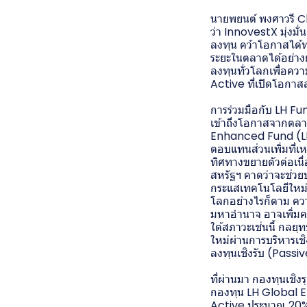
นายพยนต์ พงศาวรี Ch
ว่า InnovestX มุ่งมั
ลงทุน คว้าโอกาสได้ท
ระยะในตลาดได้อย่างย
ลงทุนทั่วโลกเพื่อคว
Active ที่เปิดโอกา
การร่วมมือกับ LH Fu
เข้าถึงโอกาสจากตลา
Enhanced Fund (LHG
ตอบแทนส่วนเพิ่มที่เห
ทิศทางขยายตัวต่อเน
สหรัฐฯ คาดว่าจะช่ว
กระแสเทคโนโลยีใหม่
โลกอย่างไรก็ตาม ควา
มหาอำนาจ อาจเพิ่มค
ใต้สภาวะเช่นนี้ กล
ใหม่ผ่านการบริหารเช
ลงทุนเชิงรับ (Passi
ที่ผ่านมา กองทุนเช
กองทุน LH Global E
Active ประมาณ 20% 