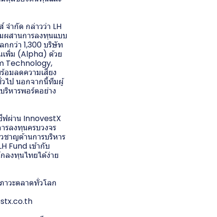
์ จำกัด กล่าวว่า LH
สมผสานการลงทุนแบบ
กกว่า 1,300 บริษัท
เพิ่ม (Alpha) ด้วย
um Technology,
้อมลดความเสี่ยง
วไป นอกจากนี้ทีมผู้
ริหารพอร์ตอย่าง
ีฟผ่าน InnovestX
มการลงทุนครบวงจร
ี่ยวชาญด้านการบริหาร
H Fund เข้ากับ
ักลงทุนไทยได้ง่าย
กสภาวะตลาดทั่วโลก
estx.co.th