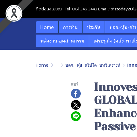
ติดต่อลงโฆษณา Tel: 081 346 3443 Email: biztoday20
Home
การเงิน
ประกัน
บลจ.-หุ้น-คริ
พลังงาน-อุตสาหกรรม
เศรษฐกิจ (คลัง-พาณิช
Home
...
บลจ.-หุ้น-คริปโต-บทวิเคราะห์
Innoves
Innoves
แชร์
GLOBAL
Enhance
Passive