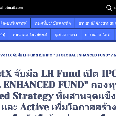
เ
12@hotmail.com
ปโต-บทวิเคราะห์
ท่องเที่ยว/ บัตรเครดิต
ยานยนต์/ จักรยานยนต
ย์)
คมนาคม-โลจิสติกส์
ธุรกิจขายตรง
การตลาด-ไอที
tX จับมือ LH Fund เปิด IPO “LH GLOBAL ENHANCED FUND” กองทุน Enhanced Strategy ที่ผสานจุดแข็ง Passive และ Active
tX จับมือ LH Fund เปิด IP
 ENHANCED FUND” กองทุ
d Strategy ที่ผสานจุดแข็ง
 และ Active เพิ่มโอกาสสร้า