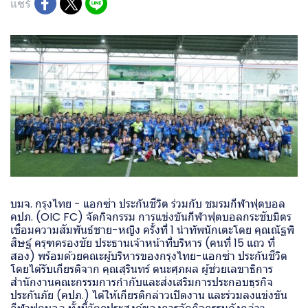
แชร์
บมจ. กรุงไทย - แอกซ่า ประกันชีวิต ร่วมกับ ชมรมกีฬาฟุตบอล
คปภ. (OIC FC) จัดกิจกรรม การแข่งขันกีฬาฟุตบอลกระชับมิตร
เชื่อมความสัมพันธ์ชาย-หญิง ครั้งที่ 1 นำทัพนักเตะโดย คุณณัฐพิ
สิษฐ์ ครุฑครองชัย ประธานเจ้าหน้าที่บริหาร (คนที่ 15 แถว ที่
สอง) พร้อมด้วยคณะผู้บริหารของกรุงไทย-แอกซ่า ประกันชีวิต
โดยได้รับเกียรติจาก คุณสุรินทร์ ตนะศุภผล ผู้ช่วยเลขาธิการ
สำนักงานคณะกรรมการกำกับและส่งเสริมการประกอบธุรกิจ
ประกันภัย (คปภ.) ได้ให้เกียรติกล่าวเปิดงาน และร่วมลงแข่งขัน