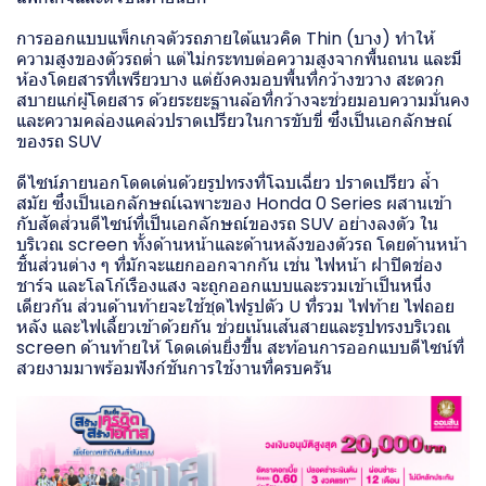
การออกแบบแพ็กเกจตัวรถภายใต้แนวคิด Thin (บาง) ทำให้
ความสูงของตัวรถต่ำ แต่ไม่กระทบต่อความสูงจากพื้นถนน และมี
ห้องโดยสารที่เพรียวบาง แต่ยังคงมอบพื้นที่กว้างขวาง สะดวก
สบายแก่ผู้โดยสาร ด้วยระยะฐานล้อที่กว้างจะช่วยมอบความมั่นคง
และความคล่องแคล่วปราดเปรียวในการขับขี่ ซึ่งเป็นเอกลักษณ์
ของรถ SUV
ดีไซน์ภายนอกโดดเด่นด้วยรูปทรงที่โฉบเฉี่ยว ปราดเปรียว ล้ำ
สมัย ซึ่งเป็นเอกลักษณ์เฉพาะของ Honda 0 Series ผสานเข้า
กับสัดส่วนดีไซน์ที่เป็นเอกลักษณ์ของรถ SUV อย่างลงตัว ใน
บริเวณ screen ทั้งด้านหน้าและด้านหลังของตัวรถ โดยด้านหน้า
ชิ้นส่วนต่าง ๆ ที่มักจะแยกออกจากกัน เช่น ไฟหน้า ฝาปิดช่อง
ชาร์จ และโลโก้เรืองแสง จะถูกออกแบบและรวมเข้าเป็นหนึ่ง
เดียวกัน ส่วนด้านท้ายจะใช้ชุดไฟรูปตัว U ที่รวม ไฟท้าย ไฟถอย
หลัง และไฟเลี้ยวเข้าด้วยกัน ช่วยเน้นเส้นสายและรูปทรงบริเวณ
screen ด้านท้ายให้ โดดเด่นยิ่งขึ้น สะท้อนการออกแบบดีไซน์ที่
สวยงามมาพร้อมฟังก์ชันการใช้งานที่ครบครัน