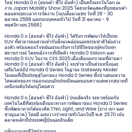
ใหม่ Honda 0 α (ฮอนด้า ซีโร่ อัลฟ่า) เป็นครั้งแรกในโลก ณ
งาน Japan Mobility Show 2025 โดยจะจัดแสดงที่บูทฮอนด้า
ตลอดระยะเวลาการจัดงาน (รอบสื่อมวลชน วันที่ 29 - 30
ตุลาคม 2568 และรอบบุคคลทั่วไป วันที่ 31 ตุลาคม - 9
พฤศจิกายน 2568)
Honda 0 α (ฮอนด้า ซีโร่ อัลฟ่า) ได้รับการพัฒนาให้เป็นรถ
SUV ที่สามารถผสานเข้ากับสิ่งแวดล้อมและธรรมชาติได้อย่าง
ลงตัว พร้อมตอบโจทย์และรองรับการใช้ชีวิตของผู้คนในทุก
สถานการณ์ โดยหลังจากที่เปิดตัว Honda 0 Saloon และ
Honda 0 SUV ในงาน CES 2025 เมื่อเดือนมกราคมที่ผ่านมา
Honda 0 α (ฮอนด้า ซีโร่ อัลฟ่า) จะเข้ามาเป็นส่วนหนึ่งและ
เสริมไลน์อัป Honda 0 Series ในฐานะ Gateway Model
โมเดลที่เป็นประตูสู่โลกของ Honda 0 Series ซึ่งนำเสนอความ
โดดเด่นของการออกแบบอันประณีตและมอบความสะดวกสบายที่
เหนือระดับให้แก่ผู้โดยสาร
Honda 0 α (ฮอนด้า ซีโร่ อัลฟ่า) รุ่นผลิตจริง จะมาพร้อมกับ
เทคโนโลยีที่สะท้อนถึงแนวทางการพัฒนาของ Honda 0 Series
ซึ่งพัฒนาภายใต้แนวคิด Thin, Light, and Wise (บาง เบา และ
ชาญฉลาด) โดยมี แผนวางจำหน่ายทั่วโลกในปี พ.ศ. 2570 เน้น
ตลาดหลักที่ประเทศญี่ปุ่นและอินเดีย
แพ็กเกจและดีไซน์ภายนอก