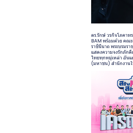
ดร.รักษ์ วรกิจโภคาทร
BAM พร้อมด้วย คณะผู
ราชินีนาถ พระบรมราช
แสดงความจงรักภักดีแ
ไทยทุกหมู่เหล่า อัน
(มหาชน) สำนักงานใ