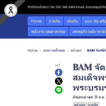
ติดต่อลงโฆษณา Tel: 081 346 3443 Email: biztoday20
Home
การเงิน
ประกัน
บลจ.-หุ้น-คริ
พลังงาน-อุตสาหกรรม
เศรษฐกิจ (คลัง-พาณิช
Home
บทความทั้งหมด
หน้าแรก
BAM จัดพิธี
BAM จัด
แชร์
สมเด็จพร
พระบรมร
อัพเดทล่าสุด: 31 ต.ค
หน้าแรก
การเงิน