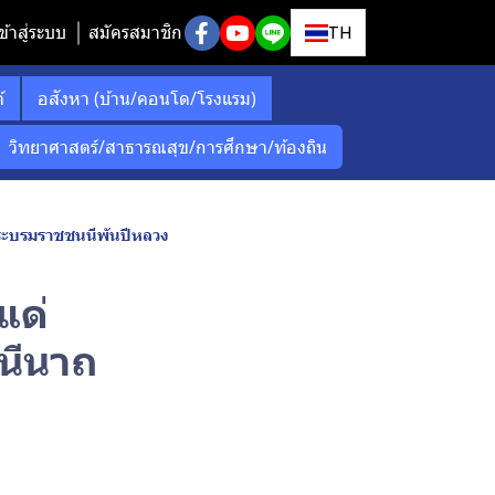
ข้าสู่ระบบ
สมัครสมาชิก
TH
์
อสังหา (บ้าน/คอนโด/โรงแรม)
วิทยาศาสตร์/สาธารณสุข/การศึกษา/ท้องถิน
 พระบรมราชชนนีพันปีหลวง
แด่
ินีนาถ