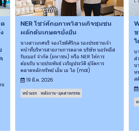
ิต
NER โชว์ศักยภาพวิสาหกิจชุมชน
W
้ง
ผลักดันเกษตรยั่งยืน
ข
ไ
นางสาวเกศนรี จองโชติศิริกุล รองประธานเจ้า
บ
หน้าที่บริหารสายงานการตลาด บริษัท นอร์ทอีส
นา
รับเบอร์ จำกัด (มหาชน) หรือ NER ให้การ
ชค
ส่
ต้อนรับ นายประพันธ์ เจริญประวัติ ผู้จัดการ
นา
ตลาดหลักทรัพย์ เอ็ม เอ ไอ (mai)
หน
สต
19 มี.ค. 2026
าน
หน้าแรก
พลังงาน-อุตสาหกรรม
ห