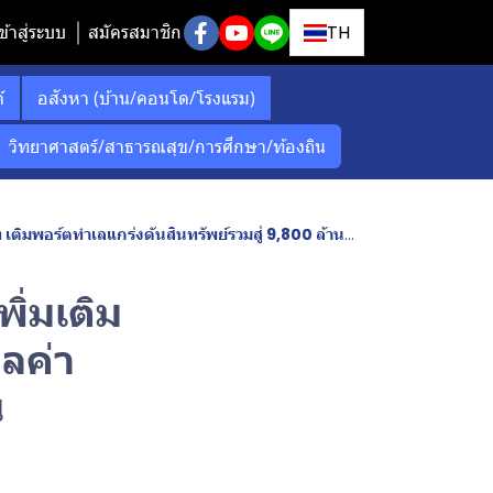
ข้าสู่ระบบ
สมัครสมาชิก
TH
์
อสังหา (บ้าน/คอนโด/โรงแรม)
วิทยาศาสตร์/สาธารณสุข/การศึกษา/ท้องถิน
ติมพอร์ตทำเลแกร่งดันสินทรัพย์รวมสู่ 9,800 ล้านบาท
ิ่มเติม
ูลค่า
น