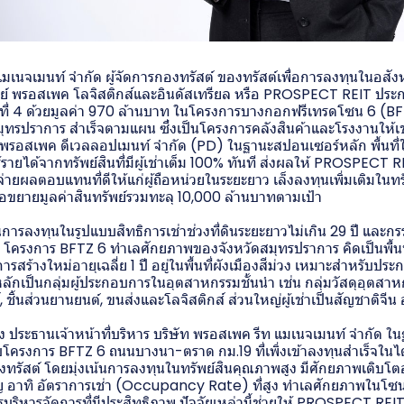
มเนจเมนท์ จำกัด ผู้จัดการกองทรัสต์ ของทรัสต์เพื่อการลงทุนในอสังห
ัพย์ พรอสเพค โลจิสติกส์และอินดัสเทรียล หรือ PROSPECT REIT ปร
ั้งที่ 4 ด้วยมูลค่า 970 ล้านบาท ในโครงการบางกอกฟรีเทรดโซน 6 (
มุทรปราการ สำเร็จตามแผน ซึ่งเป็นโครงการคลังสินค้าและโรงงานให้เ
พรอสเพค ดีเวลลอปเมนท์ จำกัด (PD) ในฐานะสปอนเซอร์หลัก พื้นที่ใ
้รายได้จากทรัพย์สินที่มีผู้เช่าเต็ม 100% ทันที ส่งผลให้ PROSPECT R
จ่ายผลตอบแทนที่ดีให้แก่ผู้ถือหน่วยในระยะยาว เล็งลงทุนเพิ่มเติมในทร
พื่อขยายมูลค่าสินทรัพย์รวมทะลุ 10,000 ล้านบาทตามเป้า
การลงทุนในรูปแบบสิทธิการเช่าช่วงที่ดินระยะยาวไม่เกิน 29 ปี และกร
 โครงการ BFTZ 6 ทำเลศักยภาพของจังหวัดสมุทรปราการ คิดเป็นพื้นท
รสร้างใหม่อายุเฉลี่ย 1 ปี อยู่ในพื้นที่ผังเมืองสีม่วง เหมาะสำหรับ
่าหลักเป็นกลุ่มผู้ประกอบการในอุตสาหกรรมชั้นนำ เช่น กลุ่มวัสดุอุตสาห
์, ชิ้นส่วนยานยนต์, ขนส่งและโลจิสติกส์ ส่วนใหญ่ผู้เช่าเป็นสัญชาติจี
 ประธานเจ้าหน้าที่บริหาร บริษัท พรอสเพค รีท แมเนจเมนท์ จำกัด ใน
ับโครงการ BFTZ 6 ถนนบางนา-ตราด กม.19 ที่เพิ่งเข้าลงทุนสำเร็จในไ
งทรัสต์ โดยมุ่งเน้นการลงทุนในทรัพย์สินคุณภาพสูง มีศักยภาพเติบโต
ำคัญ อาทิ อัตราการเช่า (Occupancy Rate) ที่สูง ทำเลศักยภาพในโ
บริหารจัดการที่มีประสิทธิภาพ ปัจจัยเหล่านี้ช่วยให้ PROSPECT REIT 