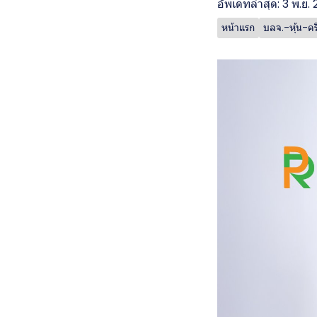
อัพเดทล่าสุด: 3 พ.ย.
หน้าแรก
บลจ.-หุ้น-ค