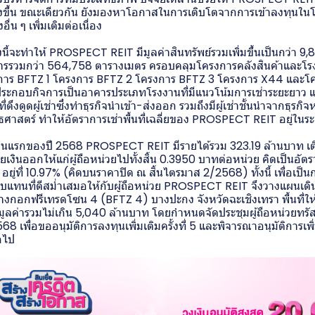
ยิ่งขึ้น ขณะเดียวกัน ยังมองหาโอกาสในการเติบโตจากการเข้าลงทุนใน
น ๆ เพิ่มเติมต่อเนื่อง
้งนี้จะทำให้ PROSPECT REIT มีมูลค่าสินทรัพย์รวมเพิ่มขึ้นเป็นกว่า 9,8
หารรวมกว่า 564,758 ตารางเมตร ครอบคลุมโครงการคลังสินค้าและโรง
งการ BFTZ 1 โครงการ BFTZ 2 โครงการ BFTZ 3 โครงการ X44 และโคร
่าประกอบกิจการเป็นอาคารประเภทโรงงานที่มีแนวโน้มการเช่าระยะยาว แ
ดึงดูดผู้เช่าซึ่งทำธุรกิจนำเข้า-ส่งออก รวมถึงมีผู้เช่าชั้นนำจากธุร
ยุทธศาสตร์ ทำให้อัตราการเช่าพื้นที่เฉลี่ยของ PROSPECT REIT อยู่ใน
นแรกของปี 2568 PROSPECT REIT มีรายได้รวม 323.19 ล้านบาท เติ
ายเงินออกให้แก่ผู้ถือหน่วยไปทั้งสิ้น 0.3950 บาทต่อหน่วย คิดเป็นอ
ยู่ที่ 10.97% (คิดบนราคาปิด ณ สิ้นไตรมาส 2/2568) ทั้งนี้ เพื่อเป็น
แทนที่ดีสม่ำเสมอให้กับผู้ถือหน่วย PROSPECT REIT จึงวางแผนเดินห
รบางกอกฟรีเทรดโซน 4 (BFTZ 4) บางปะกง จังหวัดฉะเชิงเทรา พื้นที่ใ
ูลค่ารวมไม่เกิน 5,040 ล้านบาท โดยกำหนดจัดประชุมผู้ถือหน่วยทรัสต์
68 เพื่อขออนุมัติการลงทุนเพิ่มเติมครั้งที่ 5 และพิจารณาอนุมัติการเพิ่
อไป