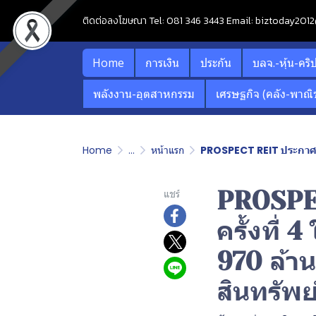
ติดต่อลงโฆษณา Tel: 081 346 3443 Email: biztoday20
Home
การเงิน
ประกัน
บลจ.-หุ้น-คริ
พลังงาน-อุตสาหกรรม
เศรษฐกิจ (คลัง-พาณิช
Home
...
หน้าแรก
PROSPECT REIT ประกาศเข้าล
PROSPEC
แชร์
ครั้งที่
970 ล้า
สินทรัพย