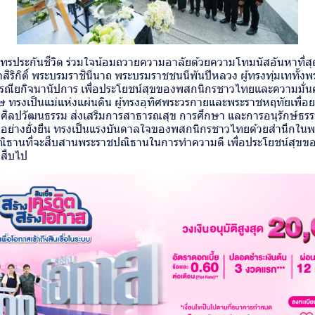
รประกันชีวิต ร่วมใจน้อมถวายความอาลัยด้วยความโทมนัสอันหาที่สุ
สิริกิติ์ พระบรมราชินีนาถ พระบรมราชชนนีพันปีหลวง ผู้ทรงทุ่มเททั
กรณียกิจนานัปการ เพื่อประโยชน์สุขของพสกนิกรชาวไทยและความมั่
ทรงเป็นแม่แห่งแผ่นดิน ผู้ทรงอุทิศพระวรกายและพระราชหฤทัยเพื่อย
ิลปวัฒนธรรม ส่งเสริมการสาธารณสุข การศึกษา และการอนุรักษ์ธรร
ไทยอย่างยั่งยืน ทรงเป็นแรงบันดาลใจของพสกนิกรชาวไทยด้วยสำนึกใน
ั้งปณิธานที่จะสืบสานพระราชปณิธานในการทำความดี เพื่อประโยชน์สุ
ิสืบไป