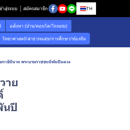
ข้าสู่ระบบ
สมัครสมาชิก
TH
์
อสังหา (บ้าน/คอนโด/โรงแรม)
วิทยาศาสตร์/สาธารณสุข/การศึกษา/ท้องถิน
บรมราชินีนาถ พระบรมราชชนนีพันปีหลวง
ถวาย
์
ันปี