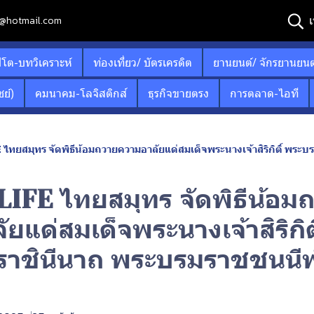
เ
12@hotmail.com
ปโต-บทวิเคราะห์
ท่องเที่ยว/ บัตรเครดิต
ยานยนต์/ จักรยานยนต
ย์)
คมนาคม-โลจิสติกส์
ธุรกิจขายตรง
การตลาด-ไอที
ไทยสมุทร จัดพิธีน้อมถวายความอาลัยแด่สมเด็จพระนางเจ้าสิริกิติ์ พระ
IFE ไทยสมุทร จัดพิธีน้อม
ยแด่สมเด็จพระนางเจ้าสิริกิติ
าชินีนาถ พระบรมราชชนนีพ