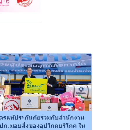
ิตรแท้ประกันภัยร่วมกับสำนักงาน
ปภ. มอบสิ่งของอุปโภคบริโภค ใน