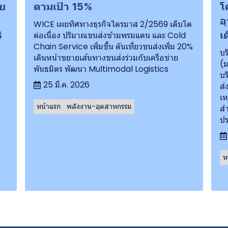
าย
ตามเป้า 15%
โ
อ
WICE เผยทิศทางธุรกิจไตรมาส 2/2569 เติบโต
ิ
เ
ต่อเนื่อง ปริมาณขนส่งข้ามพรมแดน และ Cold
Chain Service เพิ่มขึ้น ดันเที่ยวขนส่งเพิ่ม 20%
บร
เดินหน้าขยายเส้นทางขนส่งร่วมกับเครือข่าย
(ม
พันธมิตร พัฒนา Multimodal Logistics
บร
25 มี.ค. 2026
ส่
เห
หน้าแรก
พลังงาน-อุตสาหกรรม
สำ
ปร
ห