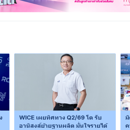
ง
WICE เผยทิศทาง Q2/69 โต รับ
ม
อานิสงส์ย้ายฐานผลิต มั่นใจรายได้
ค