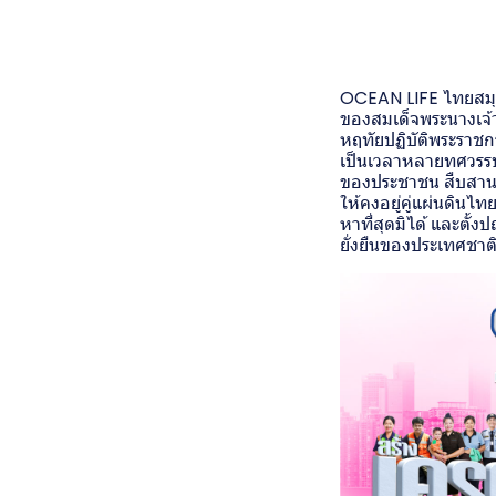
OCEAN LIFE ไทยสมุท
ของสมเด็จพระนางเจ้า
หฤทัยปฏิบัติพระราช
เป็นเวลาหลายทศวรรษ 
ของประชาชน สืบสานศ
ให้คงอยู่คู่แผ่นดิน
หาที่สุดมิได้ และต
ยั่งยืนของประเทศชาต