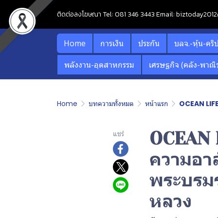
ติดต่อลงโฆษณา Tel: 081 346 3443 Email: biztoday20
Home
การเงิน
ประกัน
บลจ.-หุ้น-คริ
พลังงาน-อุตสาหกรรม
เศรษฐกิจ (คลัง-พาณิช
Home
บทความทั้งหมด
หน้าแรก
OCEAN LIFE 
OCEAN L
แชร์
ความอาลั
พระบรมร
หลวง