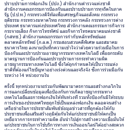
ปราบปรามการฟอกเงิน (ปปง.) สำนักงานตำรวจแห่งชาติ
สำนักงานคณะกรรมการป้องกันและปราบปรามการทุจริตในภาค
รัฐ (ป.ป.ท.) กระทรวงดิจิทัลเพื่อเศรษฐกิจและสังคม กระทรวง
ยุติธรรม กระทรวงมหาดไทย กระทรวงการคลัง กระทรวงการต่าง
ประเทศ ธนาคารแห่งประเทศไทย สำนักงานคณะกรรมการกิจการ
กระจายเสียง กิจการโทรทัศน์ และกิจการโทรคมนาคมแห่งชาติ
(กสทช.) สำนักงานคณะกรรมการกำกับหลักทรัพย์และ
ตลาดหลักทรัพย์ (ก.ล.ต.) กรมสอบสวนคดีพิเศษ และสมาคม
ธนาคารไทย ลงนามบันทึกความเข้าใจว่าด้วยความร่วมมือในการ
ป้องกันและปราบปรามอาชญากรรมทางเทคโนโลยี เพื่อยกระดับ
มาตรฐานการป้องกันและปราบปรามการกระทำความผิด
อาชญากรรมทางเทคโนโลยี ซึ่งได้ถูกกำหนดให้เป็นวาระแห่ง
ชาติที่ต้องแก้ไขปัญหาอย่างเร่งด่วนและจริงจัง ซึ่งการร่วมมือกัน
ระหว่าง 14 หน่วยงานใน
ครั้งนี้ ทุกหน่วยงานจะร่วมกันพัฒนามาตรการและสร้างกลไกใน
การแลกเปลี่ยนข้อมูลเพื่อป้องกันการเกิดอาชญากรรมทาง
เทคโนโลยีและการฟอกเงินให้ทันท่วงที รวมทั้งป้องกันมิให้ระบบ
การเงินของประเทศไทยถูกใช้เป็นแหล่งฟอกเงิน ตลอดจนสร้าง
เครือข่ายในการประชาสัมพันธ์ข้อมูลข่าวสารที่ถูกต้องให้กับ
ประชาชนเพื่อเสริมสร้างภูมิคุ้มกันให้แก่ประชาชนมิให้ตกเป็น
เหยื่อจากการกระทำความผิด อันนำไปสู่การสร้างความเชื่อมั่นให้
แก่ประชาชนในการใช้บริการทางการเงินออนไลน์ได้อย่างสะดวก