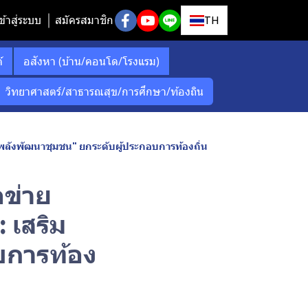
ข้าสู่ระบบ
สมัครสมาชิก
TH
์
อสังหา (บ้าน/คอนโด/โรงแรม)
วิทยาศาสตร์/สาธารณสุข/การศึกษา/ท้องถิน
ิมพลังพัฒนาชุมชน" ยกระดับผู้ประกอบการท้องถิ่น
อข่าย
 เสริม
บการท้อง