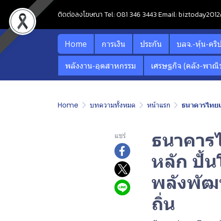
ติดต่อลงโฆษณา Tel: 081 346 3443 Email: biztoday20
Home
การเงิน
ประกัน
บลจ.-หุ้น-คริ
พลังงาน-อุตสาหกรรม
เศรษฐกิจ (คลัง-พาณิช
Home
บทความทั้งหมด
หน้าแรก
ธนาคารไทยเค
ธนาคารไท
แชร์
หลัก ปั้
พลังพัฒ
ถิ่น