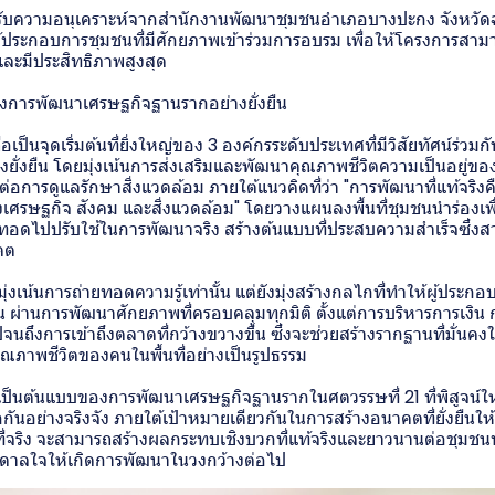
ด้รับความอนุเคราะห์จากสำนักงานพัฒนาชุมชนอำเภอบางปะกง จังหวัด
ประกอบการชุมชนที่มีศักยภาพเข้าร่วมการอบรม เพื่อให้โครงการสามารถ
ละมีประสิทธิภาพสูงสุด
ญ่ของการพัฒนาเศรษฐกิจฐานรากอย่างยั่งยืน
ถือเป็นจุดเริ่มต้นที่ยิ่งใหญ่ของ 3 องค์กรระดับประเทศที่มีวิสัยทัศน์ร่
ยั่งยืน โดยมุ่งเน้นการส่งเสริมและพัฒนาคุณภาพชีวิตความเป็นอยู่ข
่อการดูแลรักษาสิ่งแวดล้อม ภายใต้แนวคิดที่ว่า "การพัฒนาที่แท้จริง
เศรษฐกิจ สังคม และสิ่งแวดล้อม" โดยวางแผนลงพื้นที่ชุมชนนำร่องเพื
ยทอดไปปรับใช้ในการพัฒนาจริง สร้างต้นแบบที่ประสบความสำเร็จซึ่
คต
่มุ่งเน้นการถ่ายทอดความรู้เท่านั้น แต่ยังมุ่งสร้างกลไกที่ทำให้ผู้ปร
ืน ผ่านการพัฒนาศักยภาพที่ครอบคลุมทุกมิติ ตั้งแต่การบริหารการเงิน ก
ปจนถึงการเข้าถึงตลาดที่กว้างขวางขึ้น ซึ่งจะช่วยสร้างรากฐานที่มั่นคง
ภาพชีวิตของคนในพื้นที่อย่างเป็นรูปธรรม
่เป็นต้นแบบของการพัฒนาเศรษฐกิจฐานรากในศตวรรษที่ 21 ที่พิสูจน์ให้เ
ันอย่างจริงจัง ภายใต้เป้าหมายเดียวกันในการสร้างอนาคตที่ยั่งยืนใ
้นที่จริง จะสามารถสร้างผลกระทบเชิงบวกที่แท้จริงและยาวนานต่อชุมชนท้
นดาลใจให้เกิดการพัฒนาในวงกว้างต่อไป