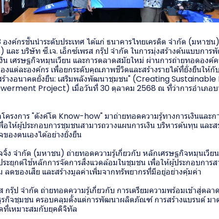
3 องค์กรชั้นนำระดับประเทศ ได้แก่ ธนาคารไทยเครดิต จำกัด (มหาชน) 
) และ บริษัท ซี.เจ. เอ็กซ์เพรส กรุ๊ป จำกัด ในการมุ่งสร้างต้นแบบการพ
เงิน เศรษฐกิจหมุนเวียน และการตลาดสมัยใหม่ ผ่านการถ่ายทอดองค์ค
งแต่ละองค์กร เพื่อยกระดับคุณภาพชีวิตและสร้างรายได้ที่ยั่งยืนให้กั
ร้างอนาคตยั่งยืน: เสริมพลังพัฒนาชุมชน" (Creating Sustainable
ent Project) เมื่อวันที่ 30 ตุลาคม 2568 ณ ที่ว่าการอำเภอบา
โครงการ "ตังค์โต Know-how" มาถ่ายทอดความรู้ทางการเงินและการ
เพื่อให้ผู้ประกอบการชุมชนสามารถวางแผนการเงิน บริหารต้นทุน และส
ิจของตนเองได้อย่างยั่งยืน
จจิ้ง จำกัด (มหาชน) ถ่ายทอดความรู้เกี่ยวกับ หลักเศรษฐกิจหมุนเวีย
ุกต์ใช้หลักการจัดการสิ่งแวดล้อมในชุมชน เพื่อให้ผู้ประกอบการสาม
ม ลดของเสีย และสร้างมูลค่าเพิ่มจากทรัพยากรที่มีอยู่อย่างคุ้มค่า
พรส กรุ๊ป จำกัด ถ่ายทอดความรู้เกี่ยวกับ การเตรียมความพร้อมเข้าสู่ตล
ุรกิจชุมชน ครอบคลุมตั้งแต่การพัฒนาผลิตภัณฑ์ การสร้างแบรนด์ ม
ที่เหมาะสมกับยุคดิจิทัล