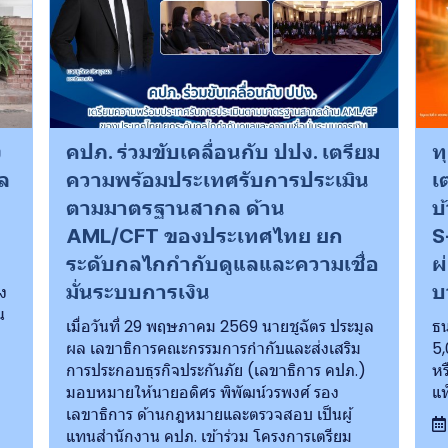
ง
คปภ. ร่วมขับเคลื่อนกับ ปปง. เตรียม
ท
ล
ความพร้อมประเทศรับการประเมิน
เ
ตามมาตรฐานสากล ด้าน
บ
AML/CFT ของประเทศไทย ยก
S
ระดับกลไกกำกับดูแลและความเชื่อ
ผ
มั่นระบบการเงิน
บ
่ง
น
เมื่อวันที่ 29 พฤษภาคม 2569 นายชูฉัตร ประมูล
ธน
ผล เลขาธิการคณะกรรมการกำกับและส่งเสริม
5,
การประกอบธุรกิจประกันภัย (เลขาธิการ คปภ.)
หร
มอบหมายให้นายอดิศร พิพัฒน์วรพงศ์ รอง
แท
เลขาธิการ ด้านกฎหมายและตรวจสอบ เป็นผู้
แทนสำนักงาน คปภ. เข้าร่วม โครงการเตรียม