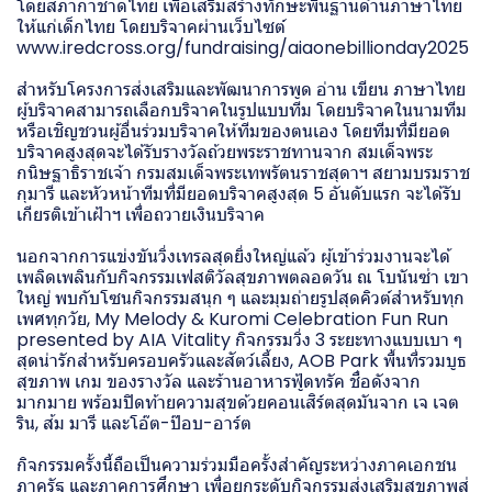
โดยสภากาชาดไทย เพื่อเสริมสร้างทักษะพื้นฐานด้านภาษาไทย
ให้แก่เด็กไทย โดยบริจาคผ่านเว็บไซต์
www.iredcross.org/fundraising/aiaonebillionday2025
สำหรับโครงการส่งเสริมและพัฒนาการพูด อ่าน เขียน ภาษาไทย
ผู้บริจาคสามารถเลือกบริจาคในรูปแบบทีม โดยบริจาคในนามทีม
หรือเชิญชวนผู้อื่นร่วมบริจาคให้ทีมของตนเอง โดยทีมที่มียอด
บริจาคสูงสุดจะได้รับรางวัลถ้วยพระราชทานจาก สมเด็จพระ
กนิษฐาธิราชเจ้า กรมสมเด็จพระเทพรัตนราชสุดาฯ สยามบรมราช
กุมารี และหัวหน้าทีมที่มียอดบริจาคสูงสุด 5 อันดับแรก จะได้รับ
เกียรติเข้าเฝ้าฯ เพื่อถวายเงินบริจาค
นอกจากการแข่งขันวิ่งเทรลสุดยิ่งใหญ่แล้ว ผู้เข้าร่วมงานจะได้
เพลิดเพลินกับกิจกรรมเฟสติวัลสุขภาพตลอดวัน ณ โบนันซ่า เขา
ใหญ่ พบกับโซนกิจกรรมสนุก ๆ และมุมถ่ายรูปสุดคิวต์สำหรับทุก
เพศทุกวัย, My Melody & Kuromi Celebration Fun Run
presented by AIA Vitality กิจกรรมวิ่ง 3 ระยะทางแบบเบา ๆ
สุดน่ารักสำหรับครอบครัวและสัตว์เลี้ยง, AOB Park พื้นที่รวมบูธ
สุขภาพ เกม ของรางวัล และร้านอาหารฟู้ดทรัค ชื่อดังจาก
มากมาย พร้อมปิดท้ายความสุขด้วยคอนเสิร์ตสุดมันจาก เจ เจต
ริน, ส้ม มารี และโอ๊ต-ป๊อบ-อาร์ต
กิจกรรมครั้งนี้ถือเป็นความร่วมมือครั้งสำคัญระหว่างภาคเอกชน
ภาครัฐ และภาคการศึกษา เพื่อยกระดับกิจกรรมส่งเสริมสุขภาพสู่