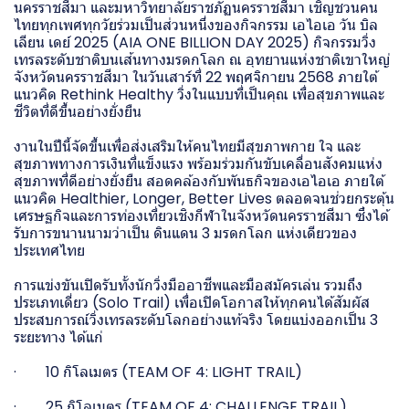
นครราชสีมา และมหาวิทยาลัยราชภัฏนครราชสีมา เชิญชวนคน
ไทยทุกเพศทุกวัยร่วมเป็นส่วนหนึ่งของกิจกรรม เอไอเอ วัน บิล
เลียน เดย์ 2025 (AIA ONE BILLION DAY 2025) กิจกรรมวิ่ง
เทรลระดับชาติบนเส้นทางมรดกโลก ณ อุทยานแห่งชาติเขาใหญ่
จังหวัดนครราชสีมา ในวันเสาร์ที่ 22 พฤศจิกายน 2568 ภายใต้
แนวคิด Rethink Healthy วิ่งในแบบที่เป็นคุณ เพื่อสุขภาพและ
ชีวิตที่ดีขึ้นอย่างยั่งยืน
งานในปีนี้จัดขึ้นเพื่อส่งเสริมให้คนไทยมีสุขภาพกาย ใจ และ
สุขภาพทางการเงินที่แข็งแรง พร้อมร่วมกันขับเคลื่อนสังคมแห่ง
สุขภาพที่ดีอย่างยั่งยืน สอดคล้องกับพันธกิจของเอไอเอ ภายใต้
แนวคิด Healthier, Longer, Better Lives ตลอดจนช่วยกระตุ้น
เศรษฐกิจและการท่องเที่ยวเชิงกีฬาในจังหวัดนครราชสีมา ซึ่งได้
รับการขนานนามว่าเป็น ดินแดน 3 มรดกโลก แห่งเดียวของ
ประเทศไทย
การแข่งขันเปิดรับทั้งนักวิ่งมืออาชีพและมือสมัครเล่น รวมถึง
ประเภทเดี่ยว (Solo Trail) เพื่อเปิดโอกาสให้ทุกคนได้สัมผัส
ประสบการณ์วิ่งเทรลระดับโลกอย่างแท้จริง โดยแบ่งออกเป็น 3
ระยะทาง ได้แก่
· 10 กิโลเมตร (TEAM OF 4: LIGHT TRAIL)
· 25 กิโลเมตร (TEAM OF 4: CHALLENGE TRAIL)