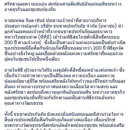
ศรัทธาและความอบอุ่น สะท้อนสายสัมพันธ์อันแน่นแฟ้นระหว่าง
ภาคธุรกิจและชุมชนท้องถิ่น
นายมหพล จินดาขันธ์ ประธานเจ้าหน้าที่สายงานบริหาร
ประสบการณ์ลูกค้า บริษัท ธนชาตประกันภัย จำกัด (มหาชน) นำ
ลูกค้าและคณะเจ้าหน้าที่จากธนชาตประกันภัยและธนาคาร
ทหารไทยธนชาต (ทีทีบี) เข้าร่วมพิธีสมโภชศักดิ์สิทธิ์ครบรอบ
200 ปี ศาลเจ้ากะทู้ ซึ่งถือเป็นศาลเจ้าแห่งแรกและเป็นต้นกำเนิด
ของประเพณีถือศีลกินผักภูเก็ตที่สืบทอดมากว่า 200 ปี พิธีถูกจัด
ขึ้นอย่างยิ่งใหญ่ และเปี่ยมด้วยพลังแห่งความศรัทธาที่หลอมรวม
ผู้คนในชุมชนให้เป็นหนึ่งเดียว
ภายในพิธี ผู้ร่วมงานได้รับ ผงธูปศักดิ์สิทธิ์ต่อหน้าองค์เทพเจ้า ซึ่ง
เชื่อกันว่าจะนำพาความเป็นสิริมงคล ความรุ่งเรือง และความ
ปลอดภัยมาสู่ชีวิต พร้อมเสริมพลังให้ทุกก้าวของปีใหม่ราบรื่นและ
มั่นคง ท่ามกลางบรรยากาศแห่งความเลื่อมใส ความสงบ และ
พลังศรัทธา สะท้อนถึงความผูกพันอันแน่นแฟ้น ระหว่างภาคธุรกิจ
และชุมชนท้องถิ่นที่ร่วมกันรักษาและสืบสานพิธีกรรมอันทรง
คุณค่าทางวัฒนธรรม
ทั้งนี้ ธนชาตประกันภัย ยังคงมุ่งมั่นสนับสนุนและมีส่วนร่วมในการ
สืบสานประเพณีถือศีลกินผักภูเก็ตอย่างต่อเนื่อง เพื่ออนุรักษ์
มรดกทางวัฒนธรรมที่สะท้อนอัตลักษณ์ของชุมชน พร้อมส่งเสริม