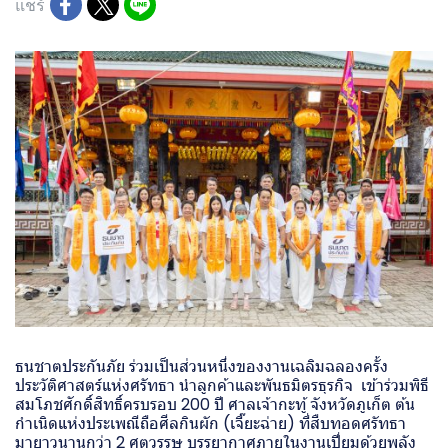
แชร์
ธนชาตประกันภัย ร่วมเป็นส่วนหนึ่งของงานเฉลิมฉลองครั้ง
ประวัติศาสตร์แห่งศรัทธา นำลูกค้าและพันธมิตรธุรกิจ เข้าร่วมพิธี
สมโภชศักดิ์สิทธิ์ครบรอบ 200 ปี ศาลเจ้ากะทู้ จังหวัดภูเก็ต ต้น
กำเนิดแห่งประเพณีถือศีลกินผัก (เจี๊ยะฉ่าย) ที่สืบทอดศรัทธา
มายาวนานกว่า 2 ศตวรรษ บรรยากาศภายในงานเปี่ยมด้วยพลัง