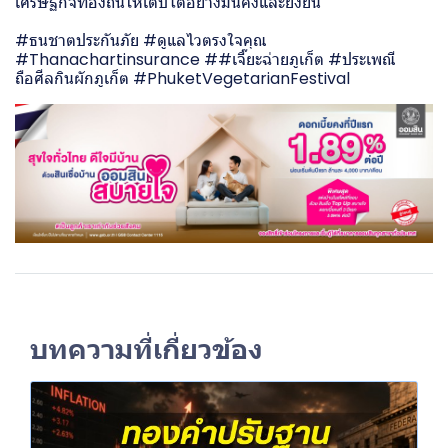
เศรษฐกิจท้องถิ่นให้เติบโตอย่างมั่นคงและยั่งยืน
#ธนชาตประกันภัย #ดูแลไวตรงใจคุณ
#Thanachartinsurance ##เจี๊ยะฉ่ายภูเก็ต #ประเพณี
ถือศีลกินผักภูเก็ต #PhuketVegetarianFestival
บทความที่เกี่ยวข้อง