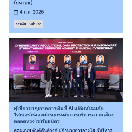
(มหาชน)
4 ก.ค. 2026
การเงิน
หน้าแรก
ผู้เชี่ยวชาญภาคการเงินชี้ AI เปลี่ยนโฉมภัย
ไซเบอร์ เร่งองค์กรยกระดับการบริหารความเสี่ยง
ตลอดห่วงโซ่พันธมิตร
ดร.นงนุช ตันติสันติวงศ์ ผู้อำนวยการอาวุโส ผู้บริหาร