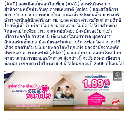
(AVF) และเปิดเส้นฟอกไตเทียม (AVG) สำหรับโครงการ
สำนักงานหลักประกันสุขภาพแห่งชาติ (สปสช.) และสวัสดิการ
ข้าราชการ ภายใต้กรมบัญชีกลาง และสิทธิประกันสังคม ทางบริ
ษัทฯ จะเป็นผู้เบิกค่ารักษา พยาบาล ค่ายา ค่าเวชภัณฑ์ ตามสิทธิ
โดยที่ผู้เข้า รับบริการไม่ต้องสำรองจ่าย ไม่มีค่าใช้จ่ายส่วนต่าง
โดย ศูนย์ไตเทียม รพ.รวมแพทย์ยโสธร ปัจจุบันรองรับ ผู้เข้า
บริการฟอกไต จำนวน 15 เตียง และโรงพยาบาล มุกดาหาร
อินเตอร์เนชั่นแนล ปัจจุบันรองรับผู้เข้า บริการฟอกไต จำนวน 16
เตียง สอดรับกับ นโยบายฟอกไตฟรีทุกแห่ง ของสำนักงานหลัก
ประกันสุขภาพ แห่งชาติ (สปสช.) ตามมติประกาศฉบับใหม่ โดย
คาดว่าแผนการขยายธุรกิจต่างๆ ดังกล่าวนี้ จะเริ่มส่งผล เชิงบวก
ต่อผลประกอบการในไตรมาส 4 นี้ ไปตลอดจนปี 2569 เป็นต้นไป