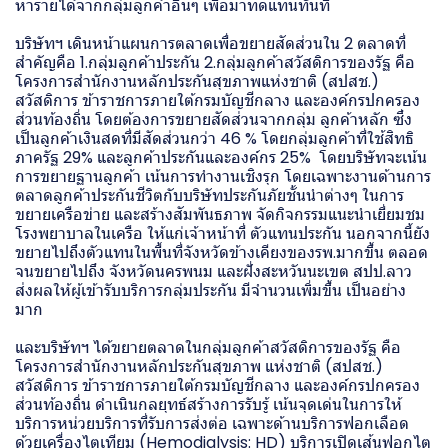
หารายได้จากกลุ่มลูกค้าอื่นๆ เพื่อมาทดแทนทันที
บริษัทฯ เดินหน้าแผนการตลาดเพื่อขยายสัดส่วนใน 2 ตลาดที่
สำคัญคือ 1.กลุ่มลูกค้าประกัน 2.กลุ่มลูกค้าสวัสดิการของรัฐ คือ
โครงการสำนักงานหลักประกันสุขภาพแห่งชาติ (สปสช.)
สวัสดิการ ข้าราชการภายใต้กรมบัญชีกลาง และองค์กรปกครอง
ส่วนท้องถิ่น โดยต้องการขยายสัดส่วนจากกลุ่ม ลูกค้าหลัก ซึ่ง
เป็นลูกค้าเงินสดที่มีสัดส่วนกว่า 46 % โดยกลุ่มลูกค้าที่ใช้สิทธิ
ภาครัฐ 29% และลูกค้าประกันและองค์กร 25% โดยบริษัทจะเน้น
การขยายฐานลูกค้า เน้นการทำงานเชิงรุก โดยเฉพาะงานด้านการ
ตลาดลูกค้าประกันชีวิตกับบริษัทประกันภัยชั้นนำต่างๆ ในการ
ขยายเครือข่าย และสร้างสัมพันธภาพ จัดกิจกรรมแนะนำเยี่ยมชม
โรงพยาบาลในเครือ ให้แก่เจ้าหน้าที่ ตัวแทนประกัน นอกจากนี้ยัง
ขยายไปถึงตัวแทนในพื้นที่จังหวัดข้างเคียงของรพ.มากขึ้น ตลอด
จนขยายไปถึง จังหวัดนครพนม และฝั่งสะหวันนะเขต สปป.ลาว
ส่งผลให้ผู้เข้ารับบริการกลุ่มประกัน มีจำนวนเพิ่มขึ้น เป็นอย่าง
มาก
และบริษัทฯ ได้ขยายตลาดในกลุ่มลูกค้าสวัสดิการของรัฐ คือ
โครงการสำนักงานหลักประกันสุขภาพ แห่งชาติ (สปสช.)
สวัสดิการ ข้าราชการภายใต้กรมบัญชีกลาง และองค์กรปกครอง
ส่วนท้องถิ่น ดำเนินกลยุทธ์สร้างการรับรู้ เน้นจุดเด่นในการให้
บริการหน่วยบริการที่รับการส่งต่อ เฉพาะด้านบริการฟอกเลือด
ด้วยเครื่องไตเทียม (Hemodialysis: HD) บริการเปิดเส้นฟอกไต