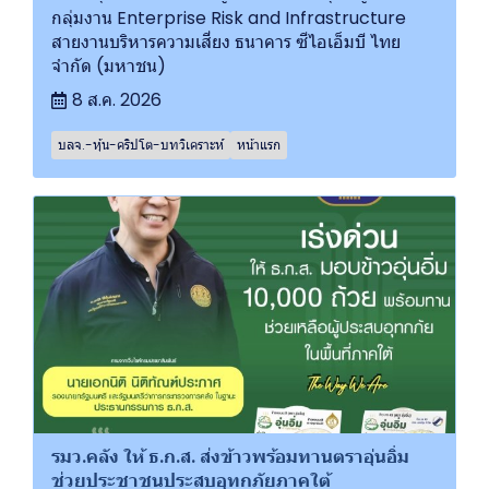
กลุ่มงาน Enterprise Risk and Infrastructure
สายงานบริหารความเสี่ยง ธนาคาร ซีไอเอ็มบี ไทย
จำกัด (มหาชน)
8 ส.ค. 2026
บลจ.-หุ้น-คริปโต-บทวิเคราะห์
หน้าแรก
รมว.คลัง ให้ ธ.ก.ส. ส่งข้าวพร้อมทานตราอุ่นอิ่ม
ช่วยประชาชนประสบอุทกภัยภาคใต้