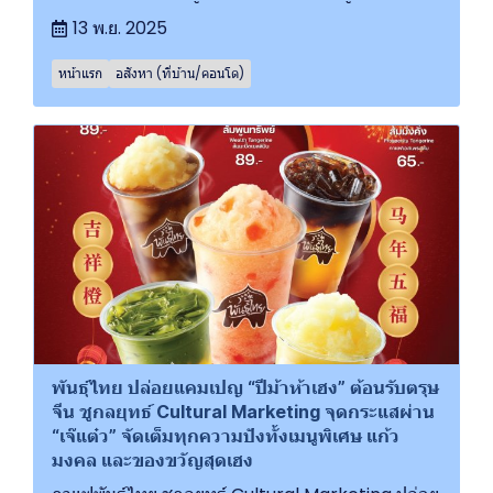
13 พ.ย. 2025
หน้าแรก
อสังหา (ที่บ้าน/คอนโด)
พันธุ์ไทย ปล่อยแคมเปญ “ปีม้าห้าเฮง” ต้อนรับตรุษ
จีน ชูกลยุทธ์ Cultural Marketing จุดกระแสผ่าน
“เจ๊แต๋ว” จัดเต็มทุกความปังทั้งเมนูพิเศษ แก้ว
มงคล และของขวัญสุดเฮง