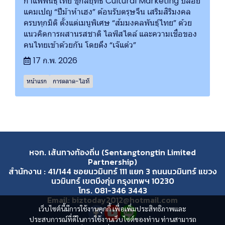
กาแฟพันธุ์ไทย ชูกลยุทธ์ Cultural Marketing ปล่อย
แคมเปญ “ปีม้าห้าเฮง” ต้อนรับตรุษจีน เสริมสิริมงคล
ครบทุกมิติ ตั้งแต่เมนูพิเศษ “ส้มมงคลพันธุ์ไทย” ด้วย
แนวคิดการผสานรสชาติ ไลฟ์สไตล์ และความเชื่อของ
คนไทยเข้าด้วยกัน โดยดึง “เจ๊แต๋ว”
17 ก.พ. 2026
หน้าแรก
การตลาด-ไอที
หจก. เส้นทางท้องถิ่น (Sentangtongtin Limited
Partnership)
สำนักงาน : 41/144 ซอยนวมินทร์ 111 แยก 3 ถนนนวมินทร์ แขวง
นวมินทร์ เขตบึงกุ่ม กรุงเทพฯ 10230
โทร. 081-346 3443
Email: biztoday2012@hotmail.com
เว็บไซต์นี้มีการใช้งานคุกกี้ เพื่อเพิ่มประสิทธิภาพและ
ประสบการณ์ที่ดีในการใช้งานเว็บไซต์ของท่าน ท่านสามารถ