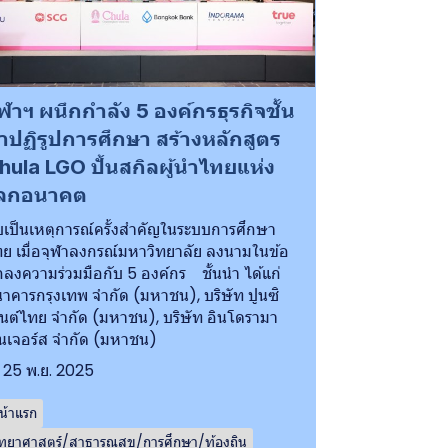
ุฬาฯ ผนึกกำลัง 5 องค์กรธุรกิจชั้น
ำปฏิรูปการศึกษา สร้างหลักสูตร
hula LGO ปั้นสกิลผู้นำไทยแห่ง
ลกอนาคต
บเป็นเหตุการณ์ครั้งสำคัญในระบบการศึกษา
ย เมื่อจุฬาลงกรณ์มหาวิทยาลัย ลงนามในข้อ
ลงความร่วมมือกับ 5 องค์กร ชั้นนำ ได้แก่
าคารกรุงเทพ จำกัด (มหาชน), บริษัท ปูนซิ
นต์ไทย จำกัด (มหาชน), บริษัท อินโดรามา
นเจอร์ส จำกัด (มหาชน)
25 พ.ย. 2025
น้าแรก
ิทยาศาสตร์/สาธารณสุข/การศึกษา/ท้องถิน