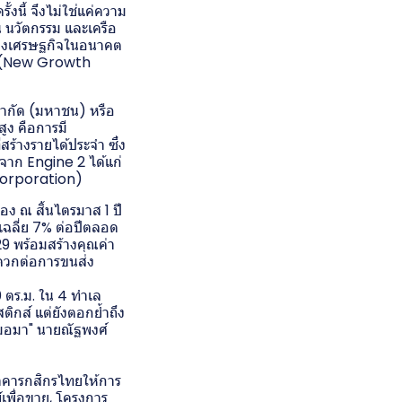
นี้ จึงไม่ใช่แค่ความ
ุน นวัตกรรม และเครือ
โตทางเศรษฐกิจในอนาคต
ูง (New Growth
 จำกัด (มหาชน) หรือ
ูง คือการมี
ร้างรายได้ประจำ ซึ่ง
าจาก Engine 2 ได้แก่
 Corporation)
่อง ณ สิ้นไตรมาส 1 ปี
เฉลี่ย 7% ต่อปีตลอด
9 พร้อมสร้างคุณค่า
ะดวกต่อการขนส่ง
0 ตร.ม. ใน 4 ทำเล
ติกส์ แต่ยังตอกย้ำถึง
สมอมา" นายณัฐพงศ์
นาคารกสิกรไทยให้การ
เพื่อขาย, โครงการ