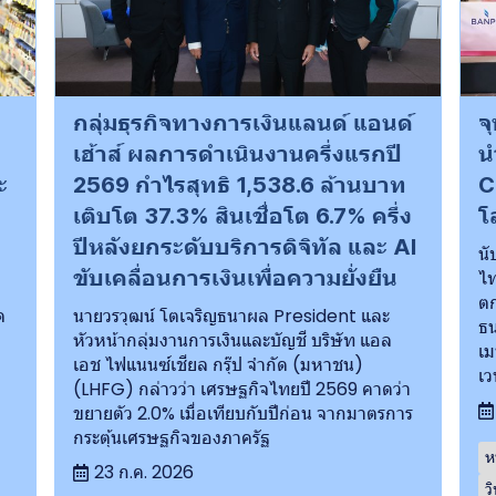
กลุ่มธุรกิจทางการเงินแลนด์ แอนด์
จ
เฮ้าส์ ผลการดำเนินงานครึ่งแรกปี
น
ะ
2569 กำไรสุทธิ 1,538.6 ล้านบาท
C
เติบโต 37.3% สินเชื่อโต 6.7% ครึ่ง
โ
ปีหลังยกระดับบริการดิจิทัล และ AI
นั
ขับเคลื่อนการเงินเพื่อความยั่งยืน
ไท
ตก
ด
นายวรวุฒน์ โตเจริญธนาผล President และ
ธน
หัวหน้ากลุ่มงานการเงินและบัญชี บริษัท แอล
เม
เอช ไฟแนนซ์เชียล กรุ๊ป จำกัด (มหาชน)
เว
(LHFG) กล่าวว่า เศรษฐกิจไทยปี 2569 คาดว่า
ขยายตัว 2.0% เมื่อเทียบกับปีก่อน จากมาตรการ
กระตุ้นเศรษฐกิจของภาครัฐ
ห
23 ก.ค. 2026
ว