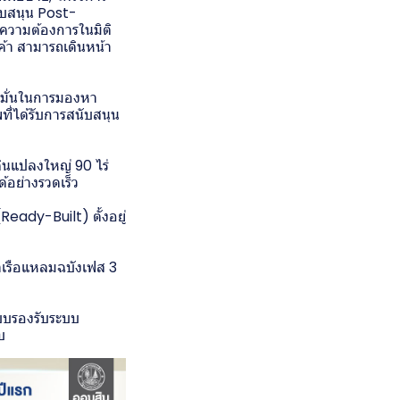
นับสนุน Post-
์ความต้องการในมิติ
นค้า สามารถเดินหน้า
่งมั่นในการมองหา
ี่ได้รับการสนับสนุน
นแปลงใหญ่ 90 ไร่
้อย่างรวดเร็ว
eady-Built) ตั้งอยู่
่าเรือแหลมฉบังเฟส 3
บบรองรับระบบ
บ