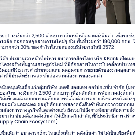
set วงเงินกว่า 2,500 ล้านบาท เดินหน้าพัฒนาคลังสินค้า เพื่อรองรั
รผลิต ตลอดจนอุตสาหกรรมใหม่ๆ ด้วยพื้นที่รวมกว่า 180,000 ตร.ม. โด
ะจำมากกว่า 20% ของกำไรทั้งหมดของบริษัทภายในปี 2572
วิชัย ประธานเจ้าหน้าที่บริหาร ธนาคารกสิกรไทย หรือ KBank เปิดเผ
าโครงสร้างพื้นฐานเศรษฐกิจใหม่ ที่มีศักยภาพในการขับเคลื่อนประเทศ
อีคอมเมิร์ซ การค้าข้ามพรมแดน ตลอดจนการขยายตัวของภาคอุตสาหก
ค้าที่มีประสิทธิภาพสูง ทันต่อความต้องการของลูกค้า
นับสนุนสินเชื่อแก่กลุ่มบริษัท เอสซี แอสเสท คอร์ปอเรชั่น จำกัด (มห
ำของไทย วงเงินกว่า 2,500 ล้านบาท เพื่อผลักดันการพัฒนาคลังสินค้า
่ไม่เพียงแต่จะอยู่บนทำเลศักยภาพที่เอื้อต่อการขยายตัวของธุรกิจต่างๆ 
ลมฉบัง และอมตะ ชลบุรี ศักยภาพของคลังสินค้าที่นอกจากจะออกแบ
มต้องการทางธุรกิจที่แตกต่างแล้ว ยังรวมไปถึงการพัฒนาเพื่อความยั่
มๆ กัน ขับเคลื่อนคลังสินค้าให้เป็นกลไกสำคัญที่มีประสิทธิภาพ สร้
 (Supply Chain Ecosystem)
ิ่มเติมว่า ธนาคารกสิกรไทยเล็งเห็นว่า คลังสินค้า ไม่ได้เป็นเพียงพื้นที่