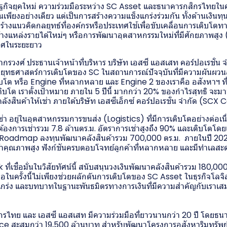
ิจยุคใหม่ ความร่วมมือระหว่าง SC Asset และธนาคารกสิกรไทยในครั้ง
นเพียงอย่างเดียว แต่เป็นการสร้างความแข็งแกร่งร่วมกัน ทั้งด้านเงินท
งสร้างแนวคิดกลยุทธ์ที่องค์กรหรือประเทศใช้เพื่อขับเคลื่อนการเติบ
สร้างแหล่งรายได้ใหม่ๆ หรือการพัฒนาอุตสาหกรรมใหม่ที่มีศักยภาพส
ทศในระยะยาว
กรวงศ์ ประธานเจ้าหน้าที่บริหาร บริษัท เอสซี แอสเสท คอร์ปอเรชั่น
 ยุทธศาสตร์การเติบโตของ SC ในสถานการณ์ปัจจุบันที่มีความผันผวนส
ิบโต หรือ Engine ที่หลากหลาย และ Engine 2 ของเราคือ อสังหาฯ ที่ส
ติบโต เราตั้งเป้าหมาย ภายใน 5 ปีนี้ มากกว่า 20% ของกำไรสุทธิ จะม
ังสินค้าให้เช่า ภายใต้บริษัท เอสซีเอ็กซ์ คอร์ปอเรชั่น จำกัด (SCX
เช่า อยู่ในอุตสาหกรรมการขนส่ง (Logistics) ที่มีการเติบโตอย่างต่อเนื
องการเช่ารวม 7.8 ล้านตร.ม. อัตราการเช่าสูงถึง 90% และเติบโตโดย
าง Roadmap ลงทุนพัฒนาคลังสินค้ารวม 700,000 ตร.ม. ภายในปี 202
สินค้าคุณภาพสูง ฟังก์ชันครบตอบโจทย์ลูกค้าที่หลากหลาย และมีทำเลส
เชื่อมั่นในวิสัยทัศน์นี้ สนับสนุนวงเงินพัฒนาคลังสินค้ารวม 180,00
ในครั้งนี้ไม่เพียงช่วยผลักดันการเติบโตของ SC Asset ในธุรกิจโลจิส
งแกร่ง และบทบาทในฐานะพันธมิตรทางการเงินที่มีความสำคัญกับเราเ
กรไทย และ เอสซี แอสเสท มีความร่วมมือที่ยาวนานกว่า 20 ปี โดยธ
ce สะสมกว่า 19,500 ล้านบาท สำหรับพัฒนาโครงการอสังหาริมทรัพย์