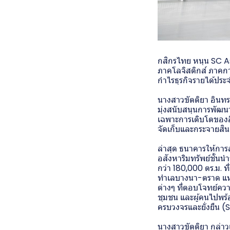
กสิกรไทย หนุน SC As
ภาคโลจิสติกส์ ภาคกา
กำไรธุรกิจรายได้ปร
นางสาวขัตติยา อินทร
มุ่งสนับสนุนการพัฒน
เฉพาะการเติบโตของ
จัดเก็บและกระจายสิน
ล่าสุด ธนาคารให้การส
อสังหาริมทรัพย์ชั้นน
กว่า 180,000 ตร.ม. ที
ทำเลบางนา-ตราด แห
ต่างๆ ที่ตอบโจทย์ควา
ชุมชน และผู้คนไปพร้อ
ครบวงจรและยั่งยืน
นางสาวขัตติยา กล่าวเพ