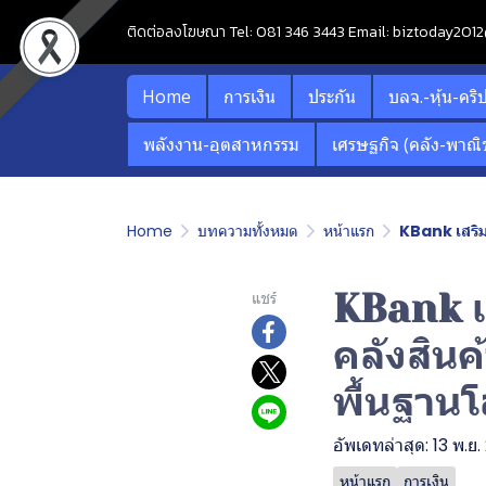
ติดต่อลงโฆษณา Tel: 081 346 3443 Email: biztoday20
Home
การเงิน
ประกัน
บลจ.-หุ้น-คริ
พลังงาน-อุตสาหกรรม
เศรษฐกิจ (คลัง-พาณิช
Home
บทความทั้งหมด
หน้าแรก
KBank เสริม
KBank เ
แชร์
คลังสินค
พื้นฐานโ
อัพเดทล่าสุด: 13 พ.ย
หน้าแรก
การเงิน