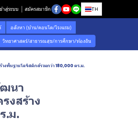
ข้าสู่ระบบ
สมัครสมาชิก
TH
์
อสังหา (บ้าน/คอนโด/โรงแรม)
วิทยาศาสตร์/สาธารณสุข/การศึกษา/ท้องถิน
้างพื้นฐานโลจิสติกส์รวมกว่า 180,000 ตร.ม.
พัฒนา
ครงสร้าง
ร.ม.