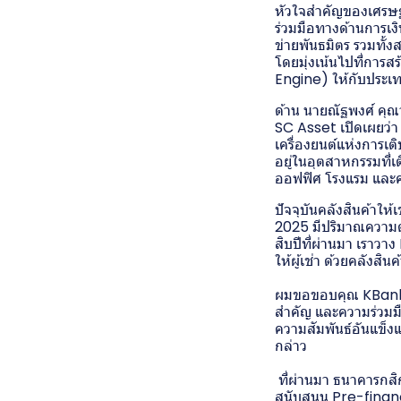
หัวใจสำคัญของเศรษฐก
ร่วมมือทางด้านการเงิ
ข่ายพันธมิตร รวมทั้
โดยมุ่งเน้นไปที่การ
Engine) ให้กับประเ
ด้าน นายณัฐพงศ์ คุณา
SC Asset เปิดเผยว่า
เครื่องยนต์แห่งการเต
อยู่ในอุตสาหกรรมที่เ
ออฟฟิศ โรงแรม และคล
ปัจจุบันคลังสินค้าให้
2025 มีปริมาณความต้
สิบปีที่ผ่านมา เราว
ให้ผู้เช่า ด้วยคลัง
ผมขอขอบคุณ KBank ที่
สำคัญ และความร่วมมือ
ความสัมพันธ์อันแข็
กล่าว
ที่ผ่านมา ธนาคารกสิ
สนับสนุน Pre-finan