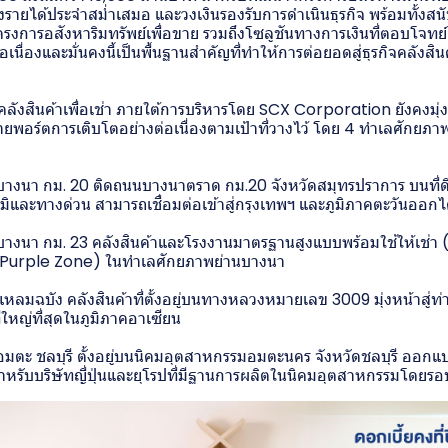
้างรายได้ประจำสม่ำเสมอ และวงเงินรองรับการดำเนินธุรกิจ พร้อมทั้งส
โครงการอสังหาริมทรัพย์เพื่อขาย รวมถึงโซลูชันทางการเงินที่ตอบโจทย
่อเนื่องและมั่นคงนี้เป็นพื้นฐานสำคัญที่ทำให้การต่อยอดสู่ธุรกิจคลังสิ
s คลังสินค้าเพื่อเช่า ภายใต้การบริหารโดย SCX Corporation ยังคงมุ
อร์ตการเติบโตอย่างต่อเนื่องตามเป้าที่วางไว้ โดย 4 ทำเลศักยภาพท
งนา กม. 20 ติดถนนบางนาตราด กม.20 จังหวัดสมุทรปราการ บนที่ดิ
มิและทางด่วน สามารถเชื่อมต่อเข้าสู่กรุงเทพฯ และภูมิภาคตะวันออกได
นา กม. 23 คลังสินค้าและโรงงานมาตรฐานสูงแบบพร้อมใช้ให้เช่า (R
Purple Zone) ในทำเลศักยภาพย่านบางนา
มฉบัง คลังสินค้าที่ตั้งอยู่บนทางหลวงหมายเลข 3009 มุ่งหน้าสู่ท
ที่ใหญ่ที่สุดในภูมิภาคอาเซียน
ตะ ชลบุรี ตั้งอยู่บนนิคมอุตสาหกรรมอมตะนคร จังหวัดชลบุรี ออกแ
ำหรับบริษัทญี่ปุ่นและยุโรปที่มีฐานการผลิตในนิคมอุตสาหกรรมโดยรอ