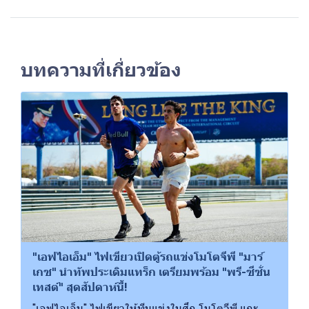
บทความที่เกี่ยวข้อง
"เอฟไอเอ็ม" ไฟเขียวเปิดตู้รถแข่งโมโตจีพี "มาร์
เกซ" นำทัพประเดิมแทร็ก เตรียมพร้อม "พรี-ซีซั่น
เทสต์" สุดสัปดาห์นี้!
"เอฟไอเอ็ม" ไฟเขียวให้ทีมแข่งในศึก โมโตจีพี แกะ