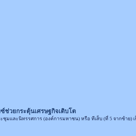
มซ์ช่วยกระตุ้นเศรษฐกิจเติบโต
ระชุมและนิทรรศการ (องค์การมหาชน) หรือ ทีเส็บ (ที่ 5 จากซ้าย