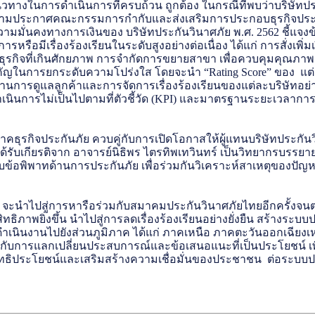
ทางในการดำเนินการที่ครบถ้วน ถูกต้อง ในกรณีที่พบว่าบริษัทประกัน
ประกาศคณะกรรมการกำกับและส่งเสริมการประกอบธุรกิจประกันภั
มมั่นคงทางการเงินของ บริษัทประกันวินาศภัย พ.ศ. 2562 ชี้แจง
หรือมีเรื่องร้องเรียนในระดับสูงอย่างต่อเนื่อง ได้แก่ การสั่งเพิ
ุรกิจที่เกินศักยภาพ การจำกัดการขยายสาขา เพื่อควบคุมคุณภาพก
ัญในการยกระดับความโปร่งใส โดยจะนำ “Rating Score” ของ แต่ล
้านการดูแลลูกค้าและการจัดการเรื่องร้องเรียนของแต่ละบริษัทอ
ดดำเนินการไม่เป็นไปตามที่ตัวชี้วัด (KPI) และมาตรฐานระยะเวลาก
าคธุรกิจประกันภัย ควบคู่กับการเปิดโอกาสให้ผู้แทนบริษัทประกั
รับเกียรติจาก อาจารย์นิธิพร ไตรทิพเทวินทร์ เป็นวิทยากรบรรยาย
งับข้อพิพาทด้านการประกันภัย เพื่อร่วมกันวิเคราะห์สาเหตุของ
งนี้ จะนำไปสู่การหารือร่วมกับสมาคมประกันวินาศภัยไทยอีกครั
าพยิ่งขึ้น นำไปสู่การลดเรื่องร้องเรียนอย่างยั่งยืน สร้างระบบป
รดำเนินงานไปยังส่วนภูมิภาค ได้แก่ ภาคเหนือ ภาคตะวันออกเฉียงเหน
คู่กับการแลกเปลี่ยนประสบการณ์และข้อเสนอแนะที่เป็นประโยช
ธิประโยชน์และเสริมสร้างความเชื่อมั่นของประชาชน ต่อระบบประ