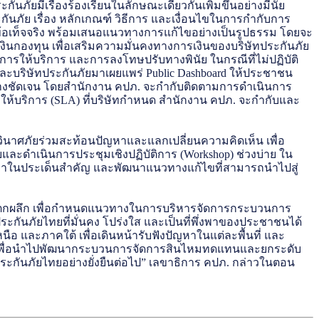
ภัยมีเรื่องร้องเรียนในลักษณะเดียวกันเพิ่มขึ้นอย่างมีนัย
ย เรื่อง หลักเกณฑ์ วิธีการ และเงื่อนไขในการกำกับการ
ข้อเท็จจริง พร้อมเสนอแนวทางการแก้ไขอย่างเป็นรูปธรรม โดยจะ
่มเงินกองทุน เพื่อเสริมความมั่นคงทางการเงินของบริษัทประกันภัย
ารให้บริการ และการลงโทษปรับทางพินัย ในกรณีที่ไม่ปฏิบัติ
ะบริษัทประกันภัยมาเผยแพร่ Public Dashboard ให้ประชาชน
ย่างชัดเจน โดยสำนักงาน คปภ. จะกำกับติดตามการดำเนินการ
ารให้บริการ (SLA) ที่บริษัทกำหนด สำนักงาน คปภ. จะกำกับและ
นวินาศภัยร่วมสะท้อนปัญหาและแลกเปลี่ยนความคิดเห็น เพื่อ
และดำเนินการประชุมเชิงปฏิบัติการ (Workshop) ช่วงบ่าย ใน
ปัญหาในประเด็นสำคัญ และพัฒนาแนวทางแก้ไขที่สามารถนำไปสู่
้งจนตกผลึก เพื่อกำหนดแนวทางในการบริหารจัดการกระบวนการ
ระกันภัยไทยที่มั่นคง โปร่งใส และเป็นที่พึ่งพาของประชาชนได้
ือ และภาคใต้ เพื่อเดินหน้ารับฟังปัญหาในแต่ละพื้นที่ และ
น์ เพื่อนำไปพัฒนากระบวนการจัดการสินไหมทดแทนและยกระดับ
กันภัยไทยอย่างยั่งยืนต่อไป” เลขาธิการ คปภ. กล่าวในตอน