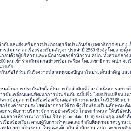
กับและส่งเสริมการประกอบธุรกิจประกันภัย (เลขาธิการ คปภ.) 
งการสัมมนาลดเรื่องร้องเรียนสัญจร ประจำปี 2569 ซึ่งจัดโดยสายค
ะกอบด้วยผู้บริหาร และพนักงานของสำนักงาน คปภ. ทั้งส่วนกลางแล
200 คน เข้าร่วมสัมมนาอย่างพร้อมเพรียง โดยเลขาธิการ คปภ.จะ
ินาศภัย
ระกันภัยได้ร่วมกันวิเคราะห์สาเหตุของปัญหาในประเด็นสำคัญ และแน
นด้านการประกันภัยถือเป็นภารกิจสำคัญที่ต้องดำเนินการอย่างเป็
ับเคลื่อนแผนพัฒนาการประกันภัย ฉบับที่ 5 โดยปรับเปลี่ยนแนวคิ
จากข้อมูลการยื่นเรื่องร้องเรียนต่อสำนักงาน คปภ.ในปี 2568 พบว่า มี
ยกร้องค่าขาดประโยชน์จากการใช้รถ ซึ่งเรื่องร้องเรียนลักษณะดั
่จะต้องยกระดับการบริหารจัดการอย่างจริงจัง โดยจะกำหนด ให้บ
ผลการพิจารณาภายในบริษัท (Complaint Unit) จะเป็นกุญแจสำคั
ัดการเรื่องร้องเรียน ควบคู่กับการกำหนดและกำกับติดตามมาตรฐานร
 คปภ.อย่างเป็นระบบ ในขณะเดียวกัน สำนักงาน คปภ. จะยกระดับกา