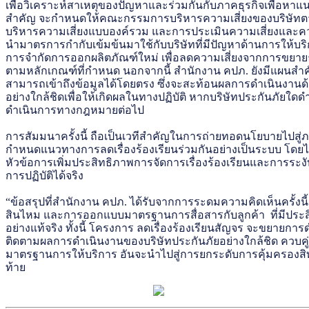
เพื่อวิเคราะห์สาเหตุของปัญหาและร่วมกันกับภาคธุรกิจเพื่อหาแนว
สำคัญ จะกำหนดให้คณะกรรมการบริหารความเสี่ยงของบริษัทตาม
บริหารความเสี่ยงแบบองค์รวม และการประเมินความเสี่ยงและควา
นำมาตรการกำกับเข้มข้นมาใช้กับบริษัทที่มีปัญหาด้านการให้บริการ
การจำกัดการออกผลิตภัณฑ์ใหม่ เพื่อลดความเสี่ยงจากการขยายธ
ตามหลักเกณฑ์ที่กำหนด นอกจากนี้ สำนักงาน คปภ. ยังมีแผนสำค
สามารถเข้าถึงข้อมูลได้โดยตรง ซึ่งจะสะท้อนผลการดำเนินงานด
อย่างใกล้ชิดเพื่อให้เกิดผลในทางปฏิบัติ หากบริษัทประกันภัยใ
ดำเนินการทางกฎหมายต่อไป
การสัมมนาครั้งนี้ ถือเป็นเวทีสำคัญในการถ่ายทอดนโยบายไปสู่ภ
กำหนดแนวทางการลดเรื่องร้องเรียนร่วมกันอย่างเป็นระบบ โดยได้
หัวข้อการเพิ่มประสิทธิภาพการจัดการเรื่องร้องเรียนและการระ
การปฏิบัติได้จริง
“ข้อสรุปที่สำนักงาน คปภ. ได้รับจากการระดมความคิดเห็นครั้
สินไหม และการออกแบบมาตรฐานการสื่อสารกับลูกค้า ที่มีประสิทธิภ
อย่างแท้จริง ทั้งนี้ โครงการ ลดเรื่องร้องเรียนสัญจร จะขยายกา
ติดตามผลการดำเนินงานของบริษัทประกันภัยอย่างใกล้ชิด ควบ
มาตรฐานการให้บริการ อันจะนำไปสู่การยกระดับการคุ้มครองสิท
ท้าย