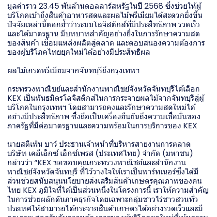
มูลค่าราว 23.45 พันล้านดอลลาร์สหรัฐในปี 2568 ซึ่งช่วยให้ผู้
บริโภคเข้าถึงสินค้าอาหารสดและผลไม้พรีเมียมได้สะดวกยิ่งขึ้น
ปัจจัยเหล่านี้ตอกย้ำว่าระบบโลจิสติกส์ที่มีประสิทธิภาพ รวดเร็ว
และได้มาตรฐาน มีบทบาทสำคัญอย่างยิ่งในการรักษาความสด
ของสินค้า เชื่อมแหล่งผลิตสู่ตลาด และตอบสนองความต้องการ
ของผู้บริโภคไทยยุคใหม่ได้อย่างมีประสิทธิผล
ผลไม้เกรดพรีเมียมจากจันทบุรีถึงกรุงเทพฯ
กระทรวงพาณิชย์และสำนักงานพาณิชย์จังหวัดจันทบุรีได้เลือก
KEX เป็นพันธมิตรโลจิสติกส์ในการกระจายผลไม้จากจันทบุรีสู่ผู้
บริโภคในกรุงเทพฯ โดยสามารถคงและรักษาความสดใหม่ได้
อย่างมีประสิทธิภาพ ซึ่งถือเป็นเครื่องยืนยันถึงความเชื่อมั่นของ
ภาครัฐที่มีต่อมาตรฐานและความพร้อมในการบริการของ KEX
นายสตีเฟ่น บาว์ ประธานเจ้าหน้าที่บริหารสายงานการตลาด
บริษัท เคอีเอ็กซ์ เอ็กซ์เพรส (ประเทศไทย) จำกัด (มหาชน)
กล่าวว่า “KEX ขอขอบคุณกระทรวงพาณิชย์และสำนักงาน
พาณิชย์จังหวัดจันทบุรี ที่ไว้วางใจให้เราเป็นพาร์ทเนอร์ซึ่งได้มี
ส่วนช่วยสนับสนุนนโยบายส่งเสริมสินค้าเกษตรคุณภาพของคน
ไทย KEX ภูมิใจที่ได้เป็นส่วนหนึ่งในโครงการนี้ เราให้ความสำคัญ
ในการช่วยผลักดันภาคธุรกิจโดยเฉพาะกลุ่มชาวไร่ชาวสวนทั่ว
ประเทศให้สามารถได้กระจายสินค้าเกษตรได้อย่างรวดเร็วและมี