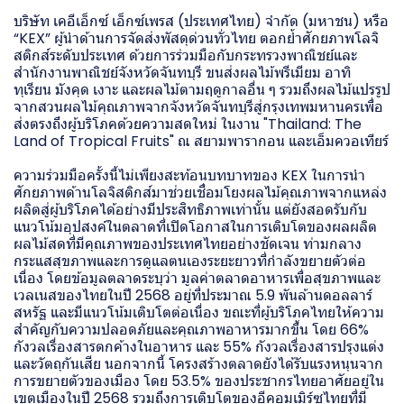
บริษัท เคอีเอ็กซ์ เอ็กซ์เพรส (ประเทศไทย) จำกัด (มหาชน) หรือ
“KEX” ผู้นำด้านการจัดส่งพัสดุด่วนทั่วไทย ตอกย้ำศักยภาพโลจิ
สติกส์ระดับประเทศ ด้วยการร่วมมือกับกระทรวงพาณิชย์และ
สำนักงานพาณิชย์จังหวัดจันทบุรี ขนส่งผลไม้พรีเมียม อาทิ
ทุเรียน มังคุด เงาะ และผลไม้ตามฤดูกาลอื่น ๆ รวมถึงผลไม้แปรรูป
จากสวนผลไม้คุณภาพจากจังหวัดจันทบุรีสู่กรุงเทพมหานครเพื่อ
ส่งตรงถึงผู้บริโภคด้วยความสดใหม่ ในงาน "Thailand: The
Land of Tropical Fruits" ณ สยามพารากอน และเอ็มควอเทียร์
ความร่วมมือครั้งนี้ไม่เพียงสะท้อนบทบาทของ KEX ในการนำ
ศักยภาพด้านโลจิสติกส์มาช่วยเชื่อมโยงผลไม้คุณภาพจากแหล่ง
ผลิตสู่ผู้บริโภคได้อย่างมีประสิทธิภาพเท่านั้น แต่ยังสอดรับกับ
แนวโน้มอุปสงค์ในตลาดที่เปิดโอกาสในการเติบโตของผลผลิต
ผลไม้สดที่มีคุณภาพของประเทศไทยอย่างชัดเจน ท่ามกลาง
กระแสสุขภาพและการดูแลตนเองระยะยาวที่กำลังขยายตัวต่อ
เนื่อง โดยข้อมูลตลาดระบุว่า มูลค่าตลาดอาหารเพื่อสุขภาพและ
เวลเนสของไทยในปี 2568 อยู่ที่ประมาณ 5.9 พันล้านดอลลาร์
สหรัฐ และมีแนวโน้มเติบโตต่อเนื่อง ขณะที่ผู้บริโภคไทยให้ความ
สำคัญกับความปลอดภัยและคุณภาพอาหารมากขึ้น โดย 66%
กังวลเรื่องสารตกค้างในอาหาร และ 55% กังวลเรื่องสารปรุงแต่ง
และวัตถุกันเสีย นอกจากนี้ โครงสร้างตลาดยังได้รับแรงหนุนจาก
การขยายตัวของเมือง โดย 53.5% ของประชากรไทยอาศัยอยู่ใน
เขตเมืองในปี 2568 รวมถึงการเติบโตของอีคอมเมิร์ซไทยที่มี