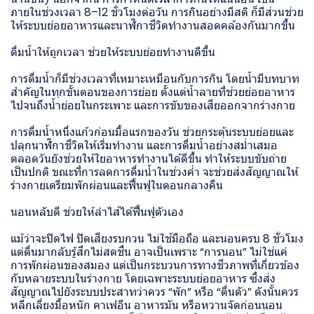
ภายในช่วงเวลา 8–12 ชั่วโมงต่อวัน การกินอย่างมีสติ ก็มีส่วนช่วย
ให้ระบบย่อยอาหารและนาฬิกาชีวิตทำงานสอดคล้องกันมากขึ้น
ดื่มน้ำให้ถูกเวลา ช่วยให้ระบบย่อยทำงานดีขึ้น
การดื่มน้ำก็มีช่วงเวลาที่เหมาะเหมือนกับการกิน โดยน้ำมีบทบาท
สำคัญในทุกขั้นตอนของการย่อย ตั้งแต่น้ำลายที่ช่วยย่อยอาหาร
ไปจนถึงน้ำย่อยในกระเพาะ และการขับของเสียออกจากร่างกาย
การดื่มน้ำหนึ่งแก้วก่อนมื้อแรกของวัน ช่วยกระตุ้นระบบย่อยและ
ปลุกนาฬิกาชีวิตให้เริ่มทำงาน และการดื่มน้ำอย่างสม่ำเสมอ
ตลอดวันยังช่วยให้ใยอาหารทำงานได้ดีขึ้น ทำให้ระบบขับถ่าย
เป็นปกติ ขณะที่การลดการดื่มน้ำในช่วงค่ำ จะช่วยส่งสัญญาณให้
ร่างกายเตรียมพักผ่อนและฟื้นฟูในตอนกลางคืน
นอนหลับดี ช่วยให้ลำไส้ได้ฟื้นฟูตัวเอง
แม้ว่าจะปิดไฟ ปิดเสียงรบกวน ไม่ใช้มือถือ และนอนครบ 8 ชั่วโมง
แต่ตื่นมากลับรู้สึกไม่สดชื่น อาจเป็นเพราะ “การนอน” ไม่ใช่แค่
การพักผ่อนของสมอง แต่เป็นกระบวนการทางชีวภาพที่เกี่ยวข้อง
กับหลายระบบในร่างกาย โดยเฉพาะระบบย่อยอาหาร ซึ่งส่ง
สัญญาณไปยังระบบประสาทว่าควร “พัก” หรือ “ตื่นตัว” ดังนั้นควร
หลีกเลี่ยงมื้อหนัก คาเฟอีน อาหารมัน หรือหวานจัดก่อนนอน