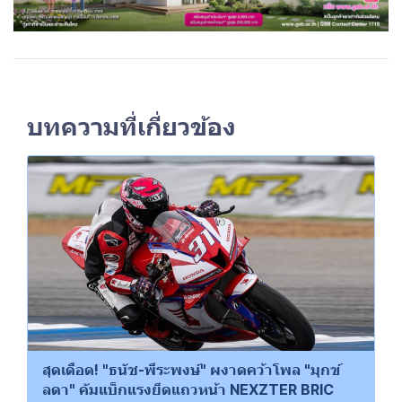
บทความที่เกี่ยวข้อง
สุดเดือด! "ธนัช-พีระพงษ์" ผงาดคว้าโพล "มุกข์
ลดา" คัมแบ็กแรงยึดแถวหน้า NEXZTER BRIC