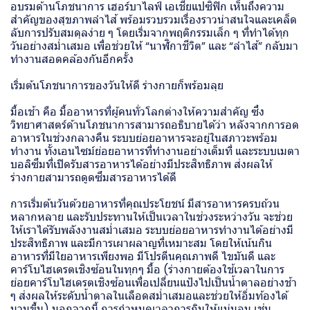
อบรมด้านโภชนาการ เฮอร์บาไลฟ์ เอเชียแปซิฟิก เห็นถึงความ
สำคัญของสุขภาพลำไส้ พร้อมรวบรวมเรื่องราวน่าสนใจและเคล็ด
ลับการปรับสมดุลง่าย ๆ โดยเริ่มจากพฤติกรรมเล็ก ๆ ที่ทำได้ทุก
วันอย่างสม่ำเสมอ เพื่อช่วยให้ “นาฬิกาชีวิต” และ “ลำไส้” กลับมา
ทำงานสอดคล้องกันอีกครั้ง
เริ่มต้นโภชนาการของวันให้ดี ร่างกายก็พร้อมลุย
มื้อเช้า คือ มื้ออาหารที่ผู้คนทั่วโลกต่างให้ความสำคัญ ซึ่ง
วิทยาศาสตร์ด้านโภชนาการสามารถอธิบายได้ว่า หลังจากการอด
อาหารในช่วงกลางคืน ระบบย่อยอาหารจะอยู่ในสภาวะพร้อม
ทำงาน ทั้งเอนไซม์ย่อยอาหารที่ทำงานอย่างเต็มที่ และระบบเมตา
บอลิซึมที่เปิดรับสารอาหารได้อย่างมีประสิทธิภาพ ส่งผลให้
ร่างกายสามารถดูดซึมสารอาหารได้ดี
การเริ่มต้นวันด้วยอาหารที่คุณประโยชน์ มีสารอาหารครบถ้วน
หลากหลาย และรับประทานให้เป็นเวลาในช่วงระหว่างวัน จะช่วย
ให้เราได้รับพลังงานสม่ำเสมอ ระบบย่อยอาหารทำงานได้อย่างมี
ประสิทธิภาพ และมีการเผาผลาญที่เหมาะสม โดยให้เน้นกิน
อาหารที่มีใยอาหารเพียงพอ มีโปรตีนคุณภาพดี ไขมันดี และ
คาร์โบไฮเดรตเชิงซ้อนในทุกๆ มื้อ (ร่างกายต้องใช้เวลาในการ
ย่อยคาร์โบไฮเดรตเชิงซ้อนเพื่อเปลี่ยนแป้งไปเป็นน้ำตาลอย่างช้า
ๆ ส่งผลให้ระดับน้ำตาลในเลือดสม่ำเสมอและช่วยให้อิ่มท้องได้
นานขึ้น) นอกจากนี้ การกำหนดเวลาการกินให้แน่นอน เช่น