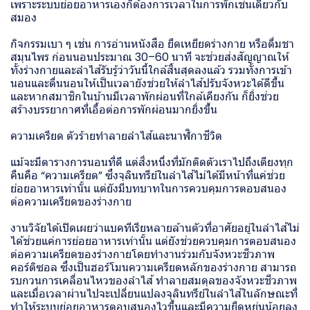
เพราะระบบย่อยอาหารเองก็ต้องการเวลาในการพักเช่นเดียวกับ
สมอง
กิจกรรมเบา ๆ เช่น การอ่านหนังสือ ยืดเหยียดร่างกาย หรือดื่มชา
สมุนไพร ก่อนนอนประมาณ 30–60 นาที จะช่วยส่งสัญญาณให้
ทั้งร่างกายและลำไส้รับรู้ว่าวันนี้ใกล้สิ้นสุดลงแล้ว รวมทั้งการเข้า
นอนและตื่นนอนให้เป็นเวลายังช่วยให้ลำไส้ปรับจังหวะได้ดีขึ้น
และหากสมาชิกในบ้านมีเวลาพักผ่อนที่ใกล้เคียงกัน ก็ยิ่งช่วย
สร้างบรรยากาศที่เอื้อต่อการพักผ่อนมากยิ่งขึ้น
ความเครียด ตัวร้ายทำลายลำไส้และนาฬิกาชีวิต
แม้จะมีตารางการนอนที่ดี แต่สิ่งหนึ่งที่มักติดตัวเราไปถึงเตียงทุก
คืนคือ “ความเครียด” ซึ่งจุลินทรีย์ในลำไส้ไม่ได้มีหน้าที่แค่ช่วย
ย่อยอาหารเท่านั้น แต่ยังมีบทบาทในการควบคุมการตอบสนอง
ต่อความเครียดของร่างกาย
งานวิจัยได้เปิดเผยว่าแบคทีเรียหลายล้านตัวที่อาศัยอยู่ในลำไส้ไม่
ได้ช่วยแค่การย่อยอาหารเท่านั้น แต่ยังช่วยควบคุมการตอบสนอง
ต่อความเครียดของร่างกายโดยทำงานร่วมกับจังหวะชีวภาพ
คอร์ติซอล ซึ่งเป็นฮอร์โมนความเครียดหลักของร่างกาย สามารถ
รบกวนการเคลื่อนไหวของลำไส้ ทำลายสมดุลของจังหวะชีวภาพ
และเมื่อเวลาผ่านไปจะเปลี่ยนแปลงจุลินทรีย์ในลำไส้ในลักษณะที่
ทำให้ระบบย่อยอาหารตอบสนองไวขึ้นและมีความยืดหยุ่นน้อยลง