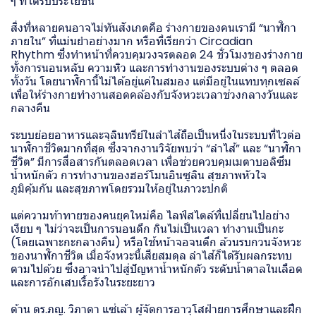
ๆ ที่ได้รับประโยชน์
สิ่งที่หลายคนอาจไม่ทันสังเกตคือ ร่างกายของคนเรามี “นาฬิกา
ภายใน” ที่แม่นยำอย่างมาก หรือที่เรียกว่า Circadian
Rhythm ซึ่งทำหน้าที่ควบคุมวงจรตลอด 24 ชั่วโมงของร่างกาย
ทั้งการนอนหลับ ความหิว และการทำงานของระบบต่าง ๆ ตลอด
ทั้งวัน โดยนาฬิกานี้ไม่ได้อยู่แค่ในสมอง แต่มีอยู่ในแทบทุกเซลล์
เพื่อให้ร่างกายทำงานสอดคล้องกับจังหวะเวลาช่วงกลางวันและ
กลางคืน
ระบบย่อยอาหารและจุลินทรีย์ในลำไส้ถือเป็นหนึ่งในระบบที่ไวต่อ
นาฬิกาชีวิตมากที่สุด ซึ่งจากงานวิจัยพบว่า “ลำไส้” และ “นาฬิกา
ชีวิต” มีการสื่อสารกันตลอดเวลา เพื่อช่วยควบคุมเมตาบอลิซึม
น้ำหนักตัว การทำงานของฮอร์โมนอินซูลิน สุขภาพหัวใจ
ภูมิคุ้มกัน และสุขภาพโดยรวมให้อยู่ในภาวะปกติ
แต่ความท้าทายของคนยุคใหม่คือ ไลฟ์สไตล์ที่เปลี่ยนไปอย่าง
เงียบ ๆ ไม่ว่าจะเป็นการนอนดึก กินไม่เป็นเวลา ทำงานเป็นกะ
(โดยเฉพาะกะกลางคืน) หรือใช้หน้าจอจนดึก ล้วนรบกวนจังหวะ
ของนาฬิกาชีวิต เมื่อจังหวะนี้เสียสมดุล ลำไส้ก็ได้รับผลกระทบ
ตามไปด้วย ซึ่งอาจนำไปสู่ปัญหาน้ำหนักตัว ระดับน้ำตาลในเลือด
และการอักเสบเรื้อรังในระยะยาว
ด้าน ดร.ภญ. วิภาดา แซ่เล้า ผู้จัดการอาวุโสฝ่ายการศึกษาและฝึก