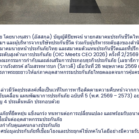
ย โดยนางนุสรา (อัสสกุล) บัญญัติปิยพจน์ นายกสมาคมประกันชีวิตไ
 และผู้บริหารจากบริษัทประกันชีวิต ร่วมกับผู้บริหารระดับสูงของส
สมาคมนายหน้าประกันภัยไทย และสมาคมตัวแทนประกันชีวิตและที่ปรึกษ
รระดับสูงด้านการประกันภัย (OIC Meets CEO 2026) ครั้งที่ 2/2569 
คณะกรรมการกำกับและส่งเสริมการประกอบธุรกิจประกันภัย (เลขาธิกา
วานรังสรรค์ สโมสรทหารบก (วิภาวดี) เมื่อวันที่ 28 พฤษภาคม 2569 
ยรภาพระยะยาวให้แก่ภาคอุตสาหกรรมประกันภัยไทยตลอดจนการคุ้มคร
ล่าวมีวัตถุประสงค์เพื่อเป็นเวทีในการหารือติดตามความคืบหน้าจากกา
บเคลื่อน แผนพัฒนาการประกันภัย ฉบับที่ 5 (พ.ศ. 2569 – 2573) อย่
ญ 4 ประเด็นหลัก ประกอบด้วย
ันภัยที่ยืดหยุ่น แข็งแกร่ง ทนทานต่อการเปลี่ยนแปลง และพร้อมรับอน
ื่อมั่นต่ออุตสาหกรรมประกันภัย
งกำกับดูแลคนกลางประกันภัย
ศข้อมูลประกันภัยที่เชื่อมโยงและประยุกต์ใช้เทคโนโลยีอย่างมีความร