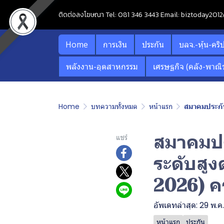
ติดต่อลงโฆษณา Tel: 081 346 3443 Email: biztoday20
Home
การเงิน
ประกัน
บลจ.-หุ้น-คริ
พลังงาน-อุตสาหกรรม
เศรษฐกิจ (คลัง-พาณิช
Home
บทความทั้งหมด
หน้าแรก
สมาคมประกัน
สมาคมปร
แชร์
ระดับสู
2026) คร
อัพเดทล่าสุด: 29 พ.ค
หน้าแรก
ประกัน