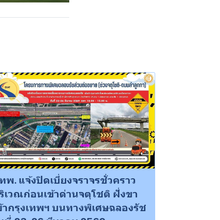
ทพ. แจ้งปิดเบี่ยงจราจรชั่วคราว
ริเวณก่อนเข้าด่านจตุโชติ ฝั่งขา
ข้ากรุงเทพฯ บนทางพิเศษฉลองรัช