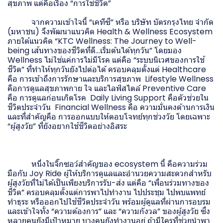
สุขภาพ แต่คือเรื่อง “การใช้ชีวิต”
จากความเข้าใจนี้ “เคทีซี” หรือ บริษัท บัตรกรุงไทย จำกัด
(มหาชน) จึงพัฒนาแนวคิด Health & Wellness Ecosystem
ภายใต้แนวคิด “KTC Wellness: The Journey to Well-
being เส้นทางของชีวิตที่ดี…เริ่มต้นได้ทุกวัน” โดยมอง
Wellness ไม่ใช่แค่การไม่มีโรค แต่คือ “ระบบนิเวศของการใช้
ชีวิต” ที่ทำให้ทุกวันยังไปต่อได้ ครอบคลุมตั้งแต่ Healthcare
คือ การเข้าถึงการรักษาและบริการสุขภาพ Lifestyle Wellness
คือการดูแลสุขภาพกาย ใจ และไลฟ์สไตล์ Preventive Care
คือ การดูแลก่อนเกิดโรค Daily Living Support คือตัวช่วยใน
ชีวิตประจำวัน Financial Wellness คือ ความมั่นคงด้านการเงิน
และที่สำคัญคือ การออกแบบให้ตอบโจทย์ทุกช่วงวัย โดยเฉพาะ
“ผู้สูงวัย” ที่ยังอยากใช้ชีวิตอย่างอิสระ
หนึ่งในจิ๊กซอว์สำคัญของ ecosystem นี้ คือความร่วม
มือกับ Joy Ride ผู้ให้บริการดูแลและอำนวยความสะดวกสำหรับ
ผู้สูงวัยที่ไม่ได้เป็นเพียงบริการรับ-ส่ง แต่คือ “เพื่อนร่วมทางของ
ชีวิต” ครอบคลุมตั้งแต่การพาไปทำงาน ไปประชุม ไปพบแพทย์
ทำธุระ หรือออกไปใช้ชีวิตประจำวัน พร้อมผู้ดูแลที่ผ่านการอบรม
และเข้าใจทั้ง “ความต้องการ” และ “ความกังวล” ของผู้สูงวัย ซึ่ง
หลายคนยังมีเป้าหมาย บางคนยังทำงานอยู่ ถ้ามีใครที่ช่วยนำพา