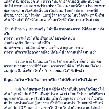
แต่สำหรับผู้สูงวัยยุคใหม่ คำว่า “หยุด” อาจไม่อยู่ในแผนชีวิตอีก
ต่อไป ภาพของ Ben Whittaker ในภาพยนตร์เรื่อง The Intern
สะท้อนความจริงที่เกิดขึ้นแล้วในสังคม โลกยังต้องการคนที่มี
ประสบการณ์ เข้าใจผู้คน และมีวิจารณญาณ ในชีวิตจริง เราจึงเริ่ม
เห็น “วัยเก๋า” ที่ยังมีไฟอยู่ ลุกขึ้นมาใช้ชีวิตในบทบาทใหม่ เช่น
เป็น ที่ปรึกษา / เมนเทอร์ / โค้ชชิ่ง ถ่ายทอดความรู้ที่สั่งสมมาทั้ง
ชีวิต
ทำงาน พาร์ทไทม์ หรือฟรีแลนซ์ อย่างยืดหยุ่น
เริ่มต้น ธุรกิจเล็กๆ จากสิ่งที่รัก
สอนทักษะ งานฝีมือ หรือความเชี่ยวชาญเฉพาะทาง
ทำงานบริการหรืออาสาสมัคร ที่ต้องใช้ “ความเข้าใจมนุษย์”
งานเหล่านี้ไม่ได้มีแค่ “รายได้” แต่ให้สิ่งที่ลึกกว่านั้น คือ
ความหมายของการมีชีวิตอยู่ เพราะการได้คิด ได้ทำ และได้พบ
เจอผู้คน คือสิ่งที่ทำให้ทั้ง “ร่างกายและใจ” ยังมีพลัง
ปัญหาไม่ใช่ “ไม่มีไฟ” หากเป็น “ไม่มีพื้นที่ให้ไฟได้ลุก”
แม้ผู้สูงวัยจะยังพร้อม แต่ชีวิตจริงกลับมีข้อจำกัดที่มองไม่
เห็น “สุชาติ” วัย 67 ปี อดีตผู้บริหาร เล่าว่า “ผมยังรับงานที่ปรึกษา
อยู่ แต่พอไม่มีคนพาไปประชุม หรือช่วยดูแลระหว่างทาง ก็เริ่มไม่
มั่นใจ สุดท้ายต้องปฏิเสธงาน ทั้งที่ยังอยากทำ” ในขณะที่ “จันทร์
เพ็ญ” วัย 70 ปี บอกว่า “อยากไปเรียน ไปทำกิจกรรม แต่ไม่กล้า