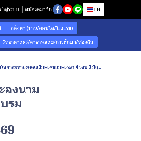
ข้าสู่ระบบ
สมัครสมาชิก
TH
์
อสังหา (บ้าน/คอนโด/โรงแรม)
วิทยาศาสตร์/สาธารณสุข/การศึกษา/ท้องถิน
สมหามงคลเฉลิมพระชนมพรรษา 4 รอบ 3 มิถุนายน 2569
ละลงนาม
ะบรม
569