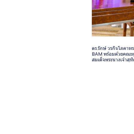
ดร.รักษ์ วรกิจโภคาทร
BAM พร้อมด้วยคณะผู
สมเด็จพระนางเจ้าสุท