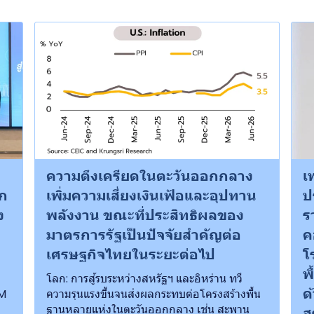
ความตึงเครียดในตะวันออกกลาง
เ
ึก
เพิ่มความเสี่ยงเงินเฟ้อและอุปทาน
ป
ง
พลังงาน ขณะที่ประสิทธิผลของ
ร
มาตรการรัฐเป็นปัจจัยสำคัญต่อ
ค
เศรษฐกิจไทยในระยะต่อไป
โ
พ
โลก: การสู้รบระหว่างสหรัฐฯ และอิหร่าน ทวี
ด
IM
ความรุนแรงขึ้นจนส่งผลกระทบต่อโครงสร้างพื้น
ฐานหลายแห่งในตะวันออกกลาง เช่น สะพาน
ส