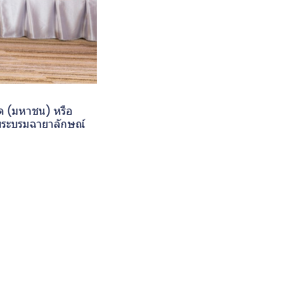
กัด (มหาชน) หรือ
าพระบรมฉายาลักษณ์