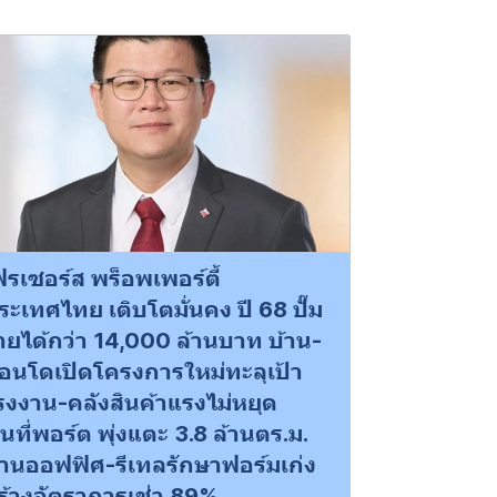
ฟรเซอร์ส พร็อพเพอร์ตี้
ระเทศไทย เติบโตมั่นคง ปี 68 ปั๊ม
ายได้กว่า 14,000 ล้านบาท บ้าน-
อนโดเปิดโครงการใหม่ทะลุเป้า
รงงาน-คลังสินค้าแรงไม่หยุด
ื้นที่พอร์ต พุ่งแตะ 3.8 ล้านตร.ม.
้านออฟฟิศ-รีเทลรักษาฟอร์มเก่ง
ร้างอัตราการเช่า 89%