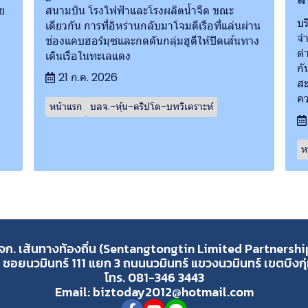
ย
สนามบิน โรงไฟฟ้าและโรงผลิตน้ำจืด ขณะ
บร
เดียวกัน การที่อิหร่านกลับมาโจมตีเรือที่แล่นผ่าน
จำ
ช่องแคบฮอร์มุซและกดดันกลุ่มฮูตีให้ปิดเส้นทาง
ดำ
เดินเรือในทะเลแดง
กั
21 ก.ค. 2026
สะ
ค
หน้าแรก
บลจ.-หุ้น-คริปโต-บทวิเคราะห์
ห
จก. เส้นทางท้องถิ่น (Sentangtongtin Limited Partnershi
 ซอยนวมินทร์ 111 แยก 3 ถนนนวมินทร์ แขวงนวมินทร์ เขตบึงก
โทร. 081-346 3443
Email: biztoday2012@hotmail.com