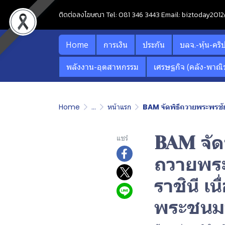
ติดต่อลงโฆษณา Tel: 081 346 3443 Email: biztoday20
Home
การเงิน
ประกัน
บลจ.-หุ้น-คริ
พลังงาน-อุตสาหกรรม
เศรษฐกิจ (คลัง-พาณิช
Home
...
หน้าแรก
BAM จัดพิธีถวายพระพรชัย
BAM จัด
แชร์
ถวายพระ
ราชินี 
พระชนมพ