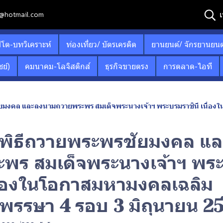
เ
12@hotmail.com
ปโต-บทวิเคราะห์
ท่องเที่ยว/ บัตรเครดิต
ยานยนต์/ จักรยานยนต
ย์)
คมนาคม-โลจิสติกส์
ธุรกิจขายตรง
การตลาด-ไอที
มงคล และลงนามถวายพระพร สมเด็จพระนางเจ้าฯ พระบรมราชินี เนื่องในโอกา
พิธีถวายพระพรชัยมงคล แ
พร สมเด็จพระนางเจ้าฯ พร
เนื่องในโอกาสมหามงคลเฉลิม
รรษา 4 รอบ 3 มิถุนายน 2