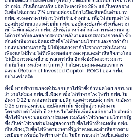
ฝ่ายผลิตแห่งประเทศไทย (กฟผ.) เปิดเผยถึงกรณีที่มีการกล่าวหา
ว่า กฟผ. เป็นเสือนอนกิน ผลิตไฟเองเพียง 29% แต่เป็นคนกลาง
รับซื้อไฟเอกชน 71% มาขายต่อจนมีกำไรปีละนับหมื่นล้านบาท
กฟผ. ควรลดราคาให้การไฟฟ้าฝ่ายจำหน่าย เพื่อให้ต้นทุนค่าไฟ
ของประชาชนลดลงด้วยนั้น กฟผ. ขอชี้แจงข้อเท็จจริงเพื่อความ
เข้าใจที่ถูกต้องว่า กฟผ. เป็นรัฐวิสาหกิจด้านกิจการพลังงานภาย
ใต้การกำกับดูแลของกระทรวงพลังงานและกระทรวงการคลัง ซึ่ง
ต้องดำเนินงานผลิตและรับซื้อไฟฟ้าตามนโยบายและการกำกับ
ของหน่วยงานภาครัฐ มิได้มุ่งแสวงหากำไรจากการดำเนินงาน
เพียงแค่ให้มีรายได้ที่เพียงพอต่อการลงทุนและดำเนินกิจการโดย
ไม่เป็นภาระต่อหนี้สาธารณะเท่านั้น อีกทั้งยังมีคณะกรรมการ
กำกับกิจการพลังงาน (กกพ.) กำกับควบคุมผลตอบแทนการ
ลงทุน (Return of Invested Capital : ROIC) ของ กฟผ.
อย่างเคร่งครัด
ทั้งนี้ หากพิจารณาองค์ประกอบค่าไฟฟ้าซึ่งกำหนดโดย กกพ. พบ
ว่า รายได้ของ กฟผ. มีเพียงค่าซื้อไฟฟ้าจากโรงไฟฟ้า กฟผ. ใน
อัตรา 0.22 บาทต่อหน่วยขายปลีก และค่าระบบส่ง กฟผ. ในอัตรา
0.25 บาทต่อหน่วยขายปลีกเท่านั้น ซึ่งเป็นอัตราเดิมตาม
โครงสร้างค่าไฟฟ้า ปี 2558 ไม่ได้ปรับเพิ่มขึ้นแต่อย่างใด ส่วนค่า
ซื้อไฟฟ้าเอกชนและต่างประเทศ รวมถึงค่าใช้จ่ายตามนโยบายรัฐ
ซึ่งเป็นค่าใช้จ่ายส่วนใหญ่ของการรับซื้อไฟฟ้าทั้งหมดนั้น กฟผ.
เป็นเพียงผู้รับซื้อไฟฟ้าตามราคาที่รัฐกำหนดและดำเนินการตาม
ระเบียบการรับซื้อไฟฟ้าฯ เท่านั้น ไม่มีการบวกกำไรเพิ่มแต่อย่าง