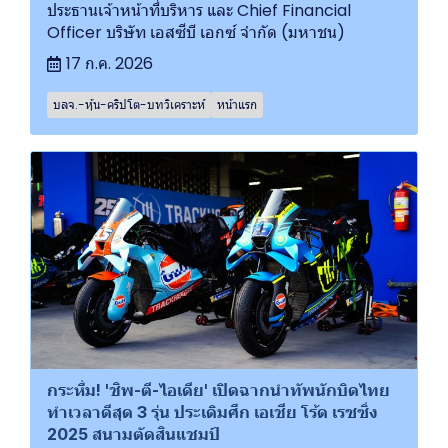
ประธานเจ้าหน้าที่บริหาร และ Chief Financial
Officer บริษัท เอสซีบี เอกซ์ จำกัด (มหาชน)
17 ก.ค. 2026
บลจ.-หุ้น-คริปโต-บทวิเคราะห์
หน้าแรก
กระหึ่ม! 'ชิพ-ตี-ไอเดีย' เปิดฉากนำทัพนักบิดไทย
ทำเวลาดีสุด 3 รุ่น ประเดิมศึก เอเชีย โร้ด เรซซิ่ง
2025 สนามตัดสินแชมป์