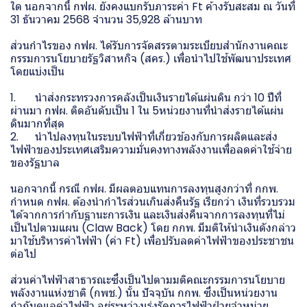
ใด นอกจากนี้ กฟผ. ยังคงแบกรับภาระค่า Ft ค้างรับสะสม ณ วันที่
31 ธันวาคม 2568 จำนวน 35,928 ล้านบาท
ส่วนกำไรของ กฟผ. ได้รับการจัดสรรตามระเบียบสำนักงานคณะ
กรรมการนโยบายรัฐวิสาหกิจ (สคร.) เพื่อนำไปใช้พัฒนาประเทศ
โดยแบ่งเป็น
1. นำส่งกระทรวงการคลังเป็นเงินรายได้แผ่นดิน กว่า 10 ปีที่
ผ่านมา กฟผ. ติดอันดับเป็น 1 ใน 5หน่วยงานที่นำส่งรายได้แผ่น
ดินมากที่สุด
2. นำไปลงทุนในระบบไฟฟ้าที่เกี่ยวข้องกับการผลิตและส่ง
ไฟฟ้าของประเทศเสริมความมั่นคงทางพลังงานเพื่อลดค่าใช้จ่าย
ของรัฐบาล
นอกจากนี้ กรณี กฟผ. มีผลตอบแทนการลงทุนสูงกว่าที่ กกพ.
กำหนด กฟผ. ต้องนำกำไรส่วนเกินส่งคืนรัฐ เรียกว่า เงินที่รวบรวม
ได้จากการกำกับฐานะการเงิน และเงินส่งคืนจากการลงทุนที่ไม่
เป็นไปตามแผน (Claw Back) โดย กกพ. มีมติให้นำเงินดังกล่าว
มาใช้บริหารค่าไฟฟ้า (ค่า Ft) เพื่อปรับลดค่าไฟฟ้าของประชาชน
ต่อไป
ส่วนค่าไฟฟ้าสาธารณะซึ่งเป็นไปตามมติคณะกรรมการนโยบาย
พลังงานแห่งชาติ (กพช.) นั้น ปัจจุบัน กกพ. ซึ่งเป็นหน่วยงาน
กำกับดูแลค่าไฟฟ้า อยู่ระหว่างเร่งรัดการไฟฟ้าฝ่ายจำหน่าย