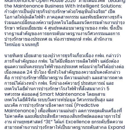
Maintenance Open House 2026” ภายใต้แนวคิด “Leading
the Maintenance Business With Intelligent Solutions:
ก้าวสู่การเป็นผู้นำธุรกิจบำรุงรักษาด้วยโซลูชันอัจฉริยะ” เปิด
โอกาสให้ผู้ผลิตไฟฟ้า ภาคอุตสาหกรรม และพันธมิตรทางธุรกิจ
ร่วมแลกเปลี่ยนองค์ความรู้เทคโนโลยีและนวัตกรรมด้านงานบำรุง
รักษา พร้อมเยี่ยมชม 4 ศูนย์ทดสอบมาตรฐานของ กฟผ. ซึ่งเป็น
รากฐานสำคัญของการยกระดับมาตรฐานงานวิศวกรรมและการ
บำรุงรักษาของประเทศ ณ ห้องราชพฤกษ์ กฟผ. สำนักงาน
ไทรน้อย จ.นนทบุรี
นายทิเดช เอี่ยมสาย รองผู้ว่าการธุรกิจเกี่ยวเนื่อง กฟผ. กล่าวว่า
ภารกิจสำคัญของ กฟผ. ไม่ได้มีเพียงการผลิตไฟฟ้า แต่ยังต้อง
ดูแลความมั่นคงระบบไฟฟ้าของประเทศ พร้อมจ่ายไฟได้อย่างต่อ
เนื่องตลอด 24 ชั่วโมง ซึ่งหัวใจสำคัญของความมั่นคงดังกล่าว
คือ การบำรุงรักษาที่มีมาตรฐาน มีความแม่นยำ และสามารถคาด
การณ์ได้ล่วงหน้า กฟผ. จึงนำองค์ความรู้ ประสบการณ์ และ
เทคโนโลยีด้านการบำรุงรักษาโรงไฟฟ้าที่สั่งสมมากว่า 5
ทศวรรษ ต่อยอดสู่ Smart Maintenance โดยผสาน
เทคโนโลยีดิจิทัล ระบบวิเคราะห์ข้อมูล วิศวกรรมขั้นสูง และ
แนวคิด การบำรุงรักษาเชิงคาดการณ์ (Predictive
Maintenance) เพื่อเพิ่มความแม่นยำ ลดการหยุดเดินเครื่องที่
ไม่คาดคิด และเพิ่มประสิทธิภาพของสินทรัพย์ตลอดอายุการใช้
งาน ผ่านยุทธศาสตร์ “3E” ได้แก่ Excellence ยกระดับขีดความ
สามารถด้านงานบำรุงรักษาให้เป็นมาตรฐานระดับสากล Expand