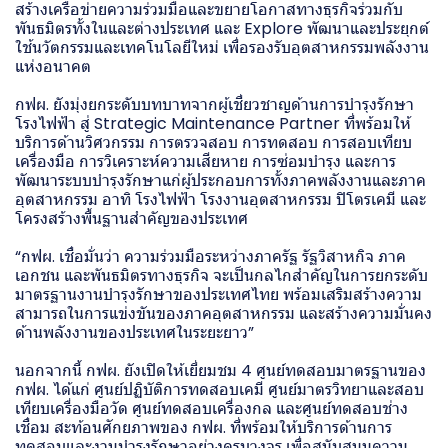
สร้างเครือข่ายความร่วมมือและขยายโอกาสทางธุรกิจร่วมกับ
พันธมิตรทั้งในและต่างประเทศ และ Explore พัฒนาและประยุกต์
ใช้นวัตกรรมและเทคโนโลยีใหม่ เพื่อรองรับอุตสาหกรรมพลังงาน
แห่งอนาคต
กฟผ. ยังมุ่งยกระดับบทบาทจากผู้เชี่ยวชาญด้านการบำรุงรักษา
โรงไฟฟ้า สู่ Strategic Maintenance Partner ที่พร้อมให้
บริการด้านวิศวกรรม การตรวจสอบ การทดสอบ การสอบเทียบ
เครื่องมือ การวิเคราะห์ความเสียหาย การซ่อมบำรุง และการ
พัฒนาระบบบำรุงรักษาแก่ผู้ประกอบการทั้งภาคพลังงานและภาค
อุตสาหกรรม อาทิ โรงไฟฟ้า โรงงานอุตสาหกรรม ปิโตรเคมี และ
โครงสร้างพื้นฐานสำคัญของประเทศ
“กฟผ. เชื่อมั่นว่า ความร่วมมือระหว่างภาครัฐ รัฐวิสาหกิจ ภาค
เอกชน และพันธมิตรทางธุรกิจ จะเป็นกลไกสำคัญในการยกระดับ
มาตรฐานงานบำรุงรักษาของประเทศไทย พร้อมเสริมสร้างความ
สามารถในการแข่งขันของภาคอุตสาหกรรม และสร้างความมั่นคง
ด้านพลังงานของประเทศในระยะยาว”
นอกจากนี้ กฟผ. ยังเปิดให้เยี่ยมชม 4 ศูนย์ทดสอบมาตรฐานของ
กฟผ. ได้แก่ ศูนย์ปฏิบัติการทดสอบเคมี ศูนย์มาตรวิทยาและสอบ
เทียบเครื่องมือวัด ศูนย์ทดสอบเครื่องกล และศูนย์ทดสอบช่าง
เชื่อม สะท้อนศักยภาพของ กฟผ. ที่พร้อมให้บริการด้านการ
ทดสอบและงานบำรุงรักษาอย่างครบวงจร เพื่อสนับสนุนความ