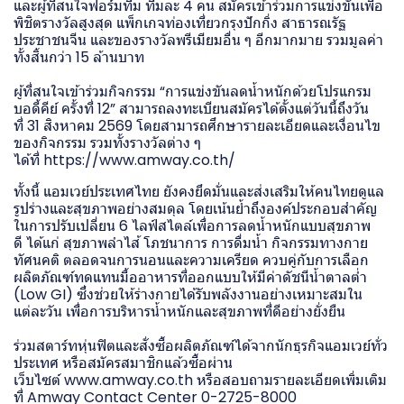
และผู้ที่สนใจฟอร์มทีม ทีมละ 4 คน สมัครเข้าร่วมการแข่งขันเพื่อ
พิชิตรางวัลสูงสุด แพ็กเกจท่องเที่ยวกรุงปักกิ่ง สาธารณรัฐ
ประชาชนจีน และของรางวัลพรีเมียมอื่น ๆ อีกมากมาย รวมมูลค่า
ทั้งสิ้นกว่า 15 ล้านบาท
ผู้ที่สนใจเข้าร่วมกิจกรรม “การแข่งขันลดน้ำหนักด้วยโปรแกรม
บอดี้คีย์ ครั้งที่ 12” สามารถลงทะเบียนสมัครได้ตั้งแต่วันนี้ถึงวัน
ที่ 31 สิงหาคม 2569 โดยสามารถศึกษารายละเอียดและเงื่อนไข
ของกิจกรรม รวมทั้งรางวัลต่าง ๆ
ได้ที่
https://www.amway.co.th/
ทั้งนี้ แอมเวย์ประเทศไทย ยังคงยึดมั่นและส่งเสริมให้คนไทยดูแล
รูปร่างและสุขภาพอย่างสมดุล โดยเน้นย้ำถึงองค์ประกอบสำคัญ
ในการปรับเปลี่ยน 6 ไลฟ์สไตล์เพื่อการลดน้ำหนักแบบสุขภาพ
ดี ได้แก่ สุขภาพลำไส้ โภชนาการ การดื่มน้ำ กิจกรรมทางกาย
ทัศนคติ ตลอดจนการนอนและความเครียด ควบคู่กับการเลือก
ผลิตภัณฑ์ทดแทนมื้ออาหารที่ออกแบบให้มีค่าดัชนีน้ำตาลต่ำ
(Low GI) ซึ่งช่วยให้ร่างกายได้รับพลังงานอย่างเหมาะสมใน
แต่ละวัน เพื่อการบริหารน้ำหนักและสุขภาพที่ดีอย่างยั่งยืน
ร่วมสตาร์ทหุ่นฟิตและสั่งซื้อผลิตภัณฑ์ได้จากนักธุรกิจแอมเวย์ทั่ว
ประเทศ หรือสมัครสมาชิกแล้วซื้อผ่าน
เว็บไซต์ www.amway.co.th หรือสอบถามรายละเอียดเพิ่มเติม
ที่ Amway Contact Center 0-2725-8000