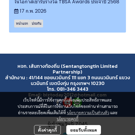
ในโอกาสเข้ารับรางวัล TBSA Awards ประจำปี 2568
17 ก.พ. 2026
หน้าแรก
ประกัน
หจก. เส้นทางท้องถิ่น (Sentangtongtin Limited
Partnership)
สำนักงาน : 41/144 ซอยนวมินทร์ 111 แยก 3 ถนนนวมินทร์ แขวง
นวมินทร์ เขตบึงกุ่ม กรุงเทพฯ 10230
โทร. 081-346 3443
Email: biztoday2012@hotmail.com
เว็บไซต์นี้มีการใช้งานคุกกี้ เพื่อเพิ่มประสิทธิภาพและ
ประสบการณ์ที่ดีในการใช้งานเว็บไซต์ของท่าน ท่านสามารถ
อ่านรายละเอียดเพิ่มเติมได้ที่
นโยบายความเป็นส่วนตัว
และ
นโยบายคุกกี้
ผู้เข้าชมวันนี้
7,045
ตั้งค่าคุกกี้
ยอมรับทั้งหมด
Powered By
MakeWebEasy