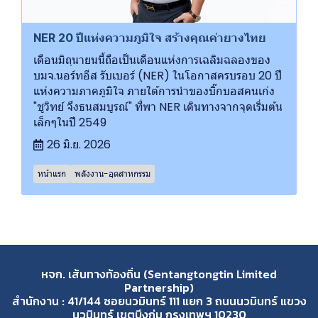
NER 20 ปีแห่งความภูมิใจ สร้างคุณค่ายางไทย
เดือนมิถุนายนนี้ถือเป็นเดือนแห่งการเฉลิมฉลองของ
บมจ.นอร์ทอีส รับเบอร์ (NER) ในโอกาสครบรอบ 20 ปี
แห่งความภาคภูมิใจ ภายใต้การนำของบิ๊กบอสคนเก่ง
"ชูวิทย์ จึงธนสมบูรณ์" ที่พา NER เดินทางจากจุดเริ่มต้น
เล็กๆในปี 2549
26 มิ.ย. 2026
หน้าแรก
พลังงาน-อุตสาหกรรม
หจก. เส้นทางท้องถิ่น (Sentangtongtin Limited
Partnership)
สำนักงาน : 41/144 ซอยนวมินทร์ 111 แยก 3 ถนนนวมินทร์ แขวง
นวมินทร์ เขตบึงกุ่ม กรุงเทพฯ 10230