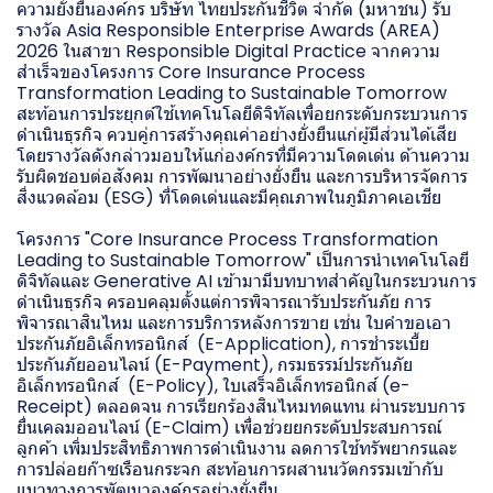
ความยั่งยืนองค์กร บริษัท ไทยประกันชีวิต จำกัด (มหาชน) รับ
รางวัล Asia Responsible Enterprise Awards (AREA)
2026 ในสาขา Responsible Digital Practice จากความ
สำเร็จของโครงการ Core Insurance Process
Transformation Leading to Sustainable Tomorrow
สะท้อนการประยุกต์ใช้เทคโนโลยีดิจิทัลเพื่อยกระดับกระบวนการ
ดำเนินธุรกิจ ควบคู่การสร้างคุณค่าอย่างยั่งยืนแก่ผู้มีส่วนได้เสีย
โดยรางวัลดังกล่าวมอบให้แก่องค์กรที่มีความโดดเด่น ด้านความ
รับผิดชอบต่อสังคม การพัฒนาอย่างยั่งยืน และการบริหารจัดการ
สิ่งแวดล้อม (ESG) ที่โดดเด่นและมีคุณภาพในภูมิภาคเอเชีย
โครงการ "Core Insurance Process Transformation
Leading to Sustainable Tomorrow" เป็นการนำเทคโนโลยี
ดิจิทัลและ Generative AI เข้ามามีบทบาทสำคัญในกระบวนการ
ดำเนินธุรกิจ ครอบคลุมตั้งแต่การพิจารณารับประกันภัย การ
พิจารณาสินไหม และการบริการหลังการขาย เช่น ใบคำขอเอา
ประกันภัยอิเล็กทรอนิกส์ (E-Application), การชำระเบี้ย
ประกันภัยออนไลน์ (E-Payment), กรมธรรม์ประกันภัย
อิเล็กทรอนิกส์ (E-Policy), ใบเสร็จอิเล็กทรอนิกส์ (e-
Receipt) ตลอดจน การเรียกร้องสินไหมทดแทน ผ่านระบบการ
ยื่นเคลมออนไลน์ (E-Claim) เพื่อช่วยยกระดับประสบการณ์
ลูกค้า เพิ่มประสิทธิภาพการดำเนินงาน ลดการใช้ทรัพยากรและ
การปล่อยก๊าซเรือนกระจก สะท้อนการผสานนวัตกรรมเข้ากับ
แนวทางการพัฒนาองค์กรอย่างยั่งยืน