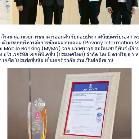
โรจน์ ผู้อำนวยการธนาคารออมสิน รับมอบประกาศนียบัตรรับรองการ
9 ด้านระบบบริหารจัดการข้อมูลส่วนบุคคล (Privacy Informatio
 Mobile Banking (MyMo) จาก นายศราวุธ ศุภรัตนชาติพันธ์ ผู้อำน
ท บูโร เวอริทัส เซอทิฟิเคชั่น (ประเทศไทย) จำกัด โดยมี ดร.ปริญญ
 เอซิส โปรเฟสชั่นนัล เซ็นเตอร์ จำกัด ร่วมเป็นสักขีพยาน