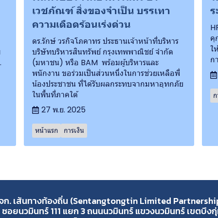
เวชภัณฑ์ สิ่งของจำเป็น บรรเทา
ร
ความเดือดร้อนเร่งด่วน
HP
คุ
ดร.รักษ์ วรกิจโภคาทร ประธานเจ้าหน้าที่บริหาร
ให
ม
บริษัทบริหารสินทรัพย์ กรุงเทพพาณิชย์ จำกัด
กา
.
(มหาชน) หรือ BAM พร้อมผู้บริหารและ
พนักงาน ขอร่วมเป็นส่วนหนึ่งในการช่วยเหลือพี่
น้องประชาชน ที่ได้รับผลกระทบจากมหาอุทกภัย
ในพื้นที่ภาคใต้
ก
27 พ.ย. 2025
หน้าแรก
การเงิน
จก. เส้นทางท้องถิ่น (Sentangtongtin Limited Partnershi
 ซอยนวมินทร์ 111 แยก 3 ถนนนวมินทร์ แขวงนวมินทร์ เขตบึงก