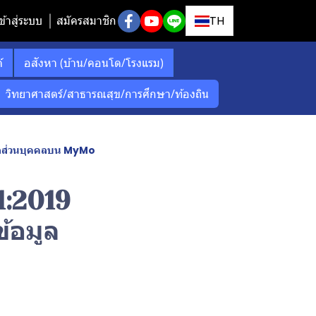
ข้าสู่ระบบ
สมัครสมาชิก
TH
์
อสังหา (บ้าน/คอนโด/โรงแรม)
วิทยาศาสตร์/สาธารณสุข/การศึกษา/ท้องถิน
มูลส่วนบุคคลบน MyMo
1:2019
้อมูล