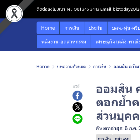
ติดต่อลงโฆษณา Tel: 081 346 3443 Email: biztoday20
Home
การเงิน
ประกัน
บลจ.-หุ้น-คริ
พลังงาน-อุตสาหกรรม
เศรษฐกิจ (คลัง-พาณิช
Home
บทความทั้งหมด
การเงิน
ออมสิน คว้า
ออมสิน 
แชร์
ตอกย้ำคว
ส่วนบุ
อัพเดทล่าสุด: 8 ก.ค.
การเงิน
หน้าแรก