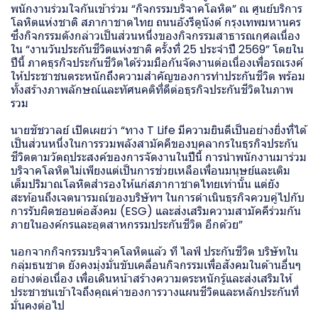
พนักงานร่วมใจกันเข้าร่วม “กิจกรรมบริจาคโลหิต” ณ ศูนย์บริการ
โลหิตแห่งชาติ สภากาชาดไทย ถนนอังรีดูนังต์ กรุงเทพมหานคร
ซึ่งกิจกรรมดังกล่าวเป็นส่วนหนึ่งของกิจกรรมสาธารณกุศลเนื่อง
ใน “งานวันประกันชีวิตแห่งชาติ ครั้งที่ 25 ประจำปี 2569” โดยใน
ปีนี้ ภาคธุรกิจประกันชีวิตได้ร่วมมือกันจัดงานต่อเนื่องเพื่อรณรงค์
ให้ประชาชนตระหนักถึงความสำคัญของการทำประกันชีวิต พร้อม
ทั้งสร้างภาพลักษณ์และทัศนคติที่ดีต่อธุรกิจประกันชีวิตในภาพ
รวม
นายชัชวาลย์ เปิดเผยว่า “ทาง T Life มีความยินดีเป็นอย่างยิ่งที่ได้
เป็นส่วนหนึ่งในการรวมพลังสามัคคีของบุคลากรในธุรกิจประกัน
ชีวิตตามวัตถุประสงค์ของการจัดงานในปีนี้ การนำพนักงานมาร่วม
บริจาคโลหิตไม่เพียงแต่เป็นการช่วยเหลือเพื่อนมนุษย์และเติม
เต็มปริมาณโลหิตสำรองให้แก่สภากาชาดไทยเท่านั้น แต่ยัง
สะท้อนถึงเจตนารมณ์ของบริษัทฯ ในการดำเนินธุรกิจควบคู่ไปกับ
การรับผิดชอบต่อสังคม (ESG) และส่งเสริมความสามัคคีร่วมกัน
ภายในองค์กรและอุตสาหกรรมประกันชีวิต อีกด้วย”
นอกจากกิจกรรมบริจาคโลหิตแล้ว ที ไลฟ์ ประกันชีวิต บริษัทใน
กลุ่มธนชาต ยังคงมุ่งมั่นขับเคลื่อนกิจกรรมเพื่อสังคมในด้านอื่นๆ
อย่างต่อเนื่อง เพื่อเดินหน้าสร้างความตระหนักรู้และส่งเสริมให้
ประชาชนเข้าใจถึงคุณค่าของการวางแผนชีวิตและหลักประกันที่
มั่นคงต่อไป