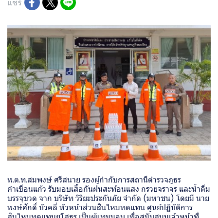
แชร์
พ.ต.ท.สมพงษ์ ศรีสนาย รองผู้กำกับการสถานีตำรวจภูธร
คำเขื่อนแก้ว รับมอบเสื้อกันฝนสะท้อนแสง กรวยจราจร และน้ำดื่ม
บรรจุขวด จาก บริษัท วิริยะประกันภัย จำกัด (มหาชน) โดยมี นาย
พงษ์ศักดิ์ บัวคลี่ หัวหน้าส่วนสินไหมทดแทน ศูนย์ปฏิบัติการ
สินไหมทดแทนยโสธร เป็นผู้แทนมอบ เพื่อสนับสนุนเจ้าหน้าที่