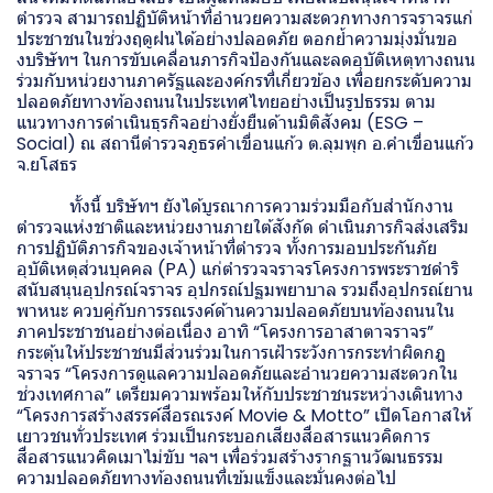
ตำรวจ สามารถปฏิบัติหน้าที่อำนวยความสะดวกทางการจราจรแก่
ประชาชนในช่วงฤดูฝนได้อย่างปลอดภัย ตอกย้ำความมุ่งมั่นขอ
งบริษัทฯ ในการขับเคลื่อนภารกิจป้องกันและลดอุบัติเหตุทางถนน
ร่วมกับหน่วยงานภาครัฐและองค์กรที่เกี่ยวข้อง เพื่อยกระดับความ
ปลอดภัยทางท้องถนนในประเทศไทยอย่างเป็นรูปธรรม ตาม
แนวทางการดำเนินธุรกิจอย่างยั่งยืนด้านมิติสังคม (ESG –
Social) ณ สถานีตำรวจภูธรคำเขื่อนแก้ว ต.ลุมพุก อ.คำเขื่อนแก้ว
จ.ยโสธร
ทั้งนี้ บริษัทฯ ยังได้บูรณาการความร่วมมือกับสำนักงาน
ตำรวจแห่งชาติและหน่วยงานภายใต้สังกัด ดำเนินภารกิจส่งเสริม
การปฏิบัติภารกิจของเจ้าหน้าที่ตำรวจ ทั้งการมอบประกันภัย
อุบัติเหตุส่วนบุคคล (PA) แก่ตำรวจจราจรโครงการพระราชดำริ
สนับสนุนอุปกรณ์จราจร อุปกรณ์ปฐมพยาบาล รวมถึงอุปกรณ์ยาน
พาหนะ ควบคู่กับการรณรงค์ด้านความปลอดภัยบนท้องถนนใน
ภาคประชาชนอย่างต่อเนื่อง อาทิ “โครงการอาสาตาจราจร”
กระตุ้นให้ประชาชนมีส่วนร่วมในการเฝ้าระวังการกระทำผิดกฎ
จราจร “โครงการดูแลความปลอดภัยและอำนวยความสะดวกใน
ช่วงเทศกาล” เตรียมความพร้อมให้กับประชาชนระหว่างเดินทาง
“โครงการสร้างสรรค์สื่อรณรงค์ Movie & Motto” เปิดโอกาสให้
เยาวชนทั่วประเทศ ร่วมเป็นกระบอกเสียงสื่อสารแนวคิดการ
สื่อสารแนวคิดเมาไม่ขับ ฯลฯ เพื่อร่วมสร้างรากฐานวัฒนธรรม
ความปลอดภัยทางท้องถนนที่เข้มแข็งและมั่นคงต่อไป