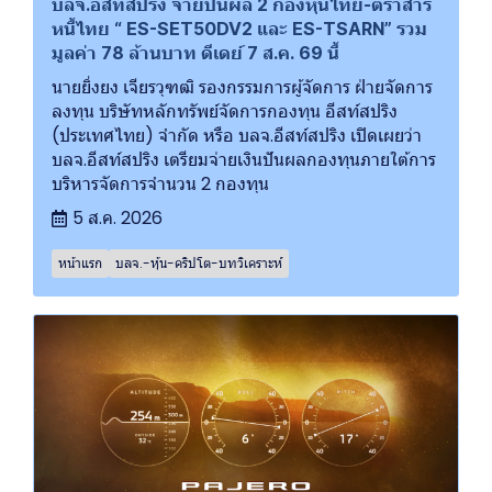
บลจ.อีสท์สปริง จ่ายปันผล 2 กองหุ้นไทย-ตราสาร
หนี้ไทย “ ES-SET50DV2 และ ES-TSARN” รวม
มูลค่า 78 ล้านบาท ดีเดย์ 7 ส.ค. 69 นี้
นายยิ่งยง เจียรวุฑฒิ รองกรรมการผู้จัดการ ฝ่ายจัดการ
ลงทุน บริษัทหลักทรัพย์จัดการกองทุน อีสท์สปริง
(ประเทศไทย) จำกัด หรือ บลจ.อีสท์สปริง เปิดเผยว่า
บลจ.อีสท์สปริง เตรียมจ่ายเงินปันผลกองทุนภายใต้การ
บริหารจัดการจำนวน 2 กองทุน
5 ส.ค. 2026
หน้าแรก
บลจ.-หุ้น-คริปโต-บทวิเคราะห์