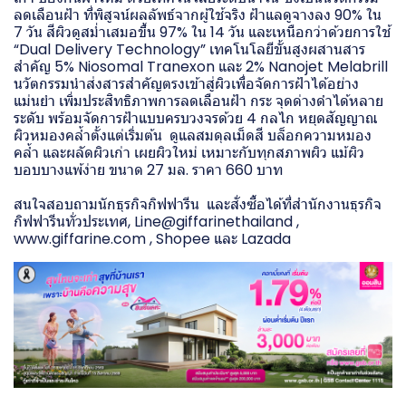
ลดเลือนฝ้า ที่พิสูจน์ผลลัพธ์จากผู้ใช้จริง ฝ้าแลดูจางลง 90% ใน
7 วัน สีผิวดูสม่ำเสมอขึ้น 97% ใน 14 วัน และเหนือกว่าด้วยการใช้
“Dual Delivery Technology” เทคโนโลยีขั้นสูงผสานสาร
สำคัญ 5% Niosomal Tranexon และ 2% Nanojet Melabrill
นวัตกรรมนำส่งสารสำคัญตรงเข้าสู่ผิวเพื่อจัดการฝ้าได้อย่าง
แม่นยำ เพิ่มประสิทธิภาพการลดเลือนฝ้า กระ จุดด่างดำได้หลาย
ระดับ พร้อมจัดการฝ้าแบบครบวงจรด้วย 4 กลไก หยุดสัญญาณ
ผิวหมองคล้ำตั้งแต่เริ่มต้น ดูแลสมดุลเม็ดสี บล็อกความหมอง
คล้ำ และผลัดผิวเก่า เผยผิวใหม่ เหมาะกับทุกสภาพผิว แม้ผิว
บอบบางแพ้ง่าย ขนาด 27 มล. ราคา 660 บาท
สนใจสอบถามนักธุรกิจกิฟฟารีน และสั่งซื้อได้ที่สำนักงานธุรกิจ
กิฟฟารีนทั่วประเทศ, Line@giffarinethailand ,
www.giffarine.com , Shopee และ Lazada