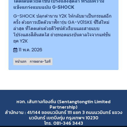
โดดเด่นด้วยดีไซน์โปร่งแสงสุดล้ำ พร้อมความ
แข็งแกร่งแบบฉบับ G-SHOCK
G-SHOCK ปลุกตำนาน Y2K ให้กลับมาเป็นกระแสอีก
ครั้ง ด้วยการเปิดตัวนาฬิการุ่น GA-V01SKE ซีรีส์ใหม่
ล่าสุด ที่โดดเด่นด้วยดีไซน์ตัวเรือนและสายแบบ
โปร่งแสงสีสันสดใส ถ่ายทอดแรงบันดาลใจจากแฟชั่น
ยุค Y2K
11 พ.ค. 2026
หน้าแรก
การตลาด-ไอที
หจก. เส้นทางท้องถิ่น (Sentangtongtin Limited
Partnership)
สำนักงาน : 41/144 ซอยนวมินทร์ 111 แยก 3 ถนนนวมินทร์ แขวง
นวมินทร์ เขตบึงกุ่ม กรุงเทพฯ 10230
โทร. 081-346 3443