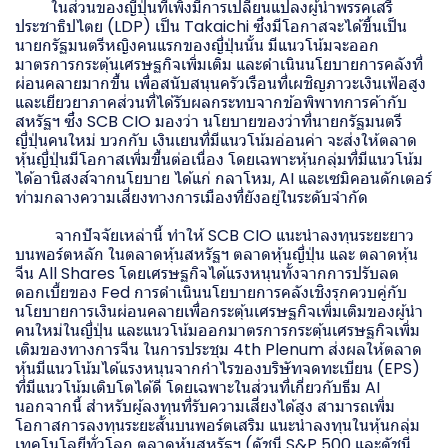
ในส่วนของญี่ปุ่นที่เพิ่งมีการเปลี่ยนแปลงผู้นำพรรคเสรี
ประชาธิปไตย (LDP) เป็น Takaichi ซึ่งมีโอกาสจะได้ขื้นเป็น
นายกรัฐมนตรีหญิงคนแรกของญี่ปุ่นนั้น มีแนวโน้มจะออก
มาตรการกระตุ้นเศรษฐกิจเพิ่มเติม และดำเนินนโยบายการคลังที่
ผ่อนคลายมากขึ้น เพื่อสนับสนุนครัวเรือนที่เผชิญภาวะเงินเฟ้อสูง
และเยียวยาภาคส่วนที่ได้รับผลกระทบจากข้อพิพาทการค้ากับ
สหรัฐฯ ซึ่ง SCB CIO มองว่า นโยบายของว่าที่นายกรัฐมนตรี
ญี่ปุ่นคนใหม่ บวกกับ เงินเยนที่มีแนวโน้มอ่อนค่า จะส่งให้ตลาด
หุ้นญี่ปุ่นมีโอกาสเพิ่มขึ้นต่อเนื่อง โดยเฉพาะหุ้นกลุ่มที่มีแนวโน้ม
ได้อานิสงส์จากนโยบาย ได้แก่ กลาโหม, AI และเซมิคอนดักเตอร์
ท่ามกลางความเสี่ยงทางการเมืองที่ยังอยู่ในระดับจำกัด
จากปัจจัยเหล่านี้ ทำให้ SCB CIO แนะนำลงทุนระยะยาว
บนพอร์ตหลัก ในตลาดหุ้นสหรัฐฯ ตลาดหุ้นญี่ปุ่น และ ตลาดหุ้น
จีน All Shares โดยเศรษฐกิจได้แรงหนุนทั้งจากการปรับลด
ดอกเบี้ยของ Fed การดำเนินนโยบายการคลังเชิงรุกควบคู่กับ
นโยบายการเงินผ่อนคลายเพื่อกระตุ้นเศรษฐกิจเพิ่มเติมของผู้นำ
คนใหม่ในญี่ปุ่น และแนวโน้มออกมาตรการกระตุ้นเศรษฐกิจเพิ่ม
เติมของทางการจีน ในการประชุม 4th Plenum ส่งผลให้ตลาด
หุ้นมีแนวโน้มได้แรงหนุนจากกำไรของบริษัทจดทะเบียน (EPS)
ที่มีแนวโน้มเติบโตได้ดี โดยเฉพาะในส่วนที่เกี่ยวกับธีม AI
นอกจากนี้ สำหรับผู้ลงทุนที่รับความเสี่ยงได้สูง สามารถเพิ่ม
โอกาสการลงทุนระยะสั้นบนพอร์ตเสริม แนะนำลงทุนในหุ้นกลุ่ม
เทคโนโลยีทั่วโลก ตลาดหุ้นสหรัฐฯ (ดัชนี S&P 500 และดัชนี