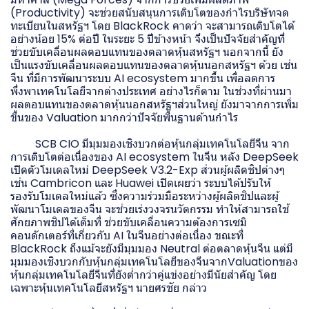
(Productivity) จะช่วยสนับสนุนการเติบโตของกำไรบริษัทจด
ทะเบียนในสหรัฐฯ โดย BlackRock คาดว่า จะสามารถเติบโตได้
อย่างน้อย 15% ต่อปี ในระยะ 5 ปีข้างหน้า จึงเป็นปัจจัยสำคัญที่
ช่วยขับเคลื่อนผลตอบแทนของตลาดหุ้นสหรัฐฯ นอกจากนี้ ยัง
เป็นแรงขับเคลื่อนผลตอบแทนของตลาดหุ้นนอกสหรัฐฯ ด้วย เช่น
จีน ที่มีการพัฒนาระบบ AI ecosystem มากขึ้น เพื่อลดการ
พึ่งพาเทคโนโลยีจากต่างประเทศ อย่างไรก็ตาม ในช่วงที่ผ่านมา
ผลตอบแทนของตลาดหุ้นนอกสหรัฐฯส่วนใหญ่ ยังมาจากการเพิ่ม
ขึ้นของ Valuation มากกว่าปัจจัยพื้นฐานด้านกำไร
SCB CIO มีมุมมองเชิงบวกต่อหุ้นกลุ่มเทคโนโลยีจีน จาก
การเติบโตต่อเนื่องของ AI ecosystem ในจีน หลัง DeepSeek
เปิดตัวโมเดลใหม่ DeepSeek V3.2-Exp ส่วนผู้ผลิตชิปต่างๆ
เช่น Cambricon และ Huawei เปิดเผยว่า ระบบได้ปรับให้
รองรับโมเดลใหม่แล้ว ซึ่งความร่วมมือระหว่างผู้ผลิตชิปและผู้
พัฒนาโมเดลของจีน จะช่วยเร่งวงจรนวัตกรรม ทำให้สามารถใช้
ศักยภาพชิปได้เต็มที่ ช่วยขับเคลื่อนความต้องการเซมิ
คอนดักเตอร์ที่เกี่ยวกับ AI ในจีนอย่างต่อเนื่อง ขณะที่
BlackRock ถึงแม้จะยังมีมุมมอง Neutral ต่อตลาดหุ้นจีน แต่มี
มุมมองเชิงบวกกับหุ้นกลุ่มเทคโนโลยีของจีนจากValuationของ
หุ้นกลุ่มเทคโนโลยีจีนที่ยังต่ำกว่าคู่แข่งอย่างมีนัยสำคัญ โดย
เฉพาะหุ้นเทคโนโลยีสหรัฐฯ นายศรชัย กล่าว