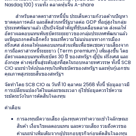
Nasdaq 100) รวมทั้ง ตลาดหุ้นจีน A-share
สำหรับตลาดตราสารหนี้นั้น ประเด็นความกังวลด้านปัญหา
ขาดดุลการคลัง และสัดส่วนหนี้รัฐบาลต่อ GDP ที่อยู่สูงในกลุ่ม
ประเทศพัฒนาแล้ว เป็นปัจจัยสำคัญที่ขับเคลื่อนตลาด ส่งผลให้
อัตราผลตอบแทนพันธบัตรระยะยาวของกลุ่มประเทศพัฒนาแล้ว
เผชิญแรงกดดันอีกครั้ง ขณะที่ความไม่แน่นอนทางการเมือง
ฝรั่งเศส ส่งผลให้ผลตอบแทนส่วนเพิ่มเพื่อชดเชยความเสี่ยงจาก
การถือตราสารหนี้ระยะยาว (Term premium) เพิ่มสูงขึ้น โดย
อัตราผลตอบแทนพันธบัตร 30 ปี ของสหรัฐฯ ญี่ปุ่น ฝรั่งเศส และ
อังกฤษ ต่างพุ่งขึ้นสู่ระดับสูงที่สุดในรอบหลายทศวรรษ ทั้งนี้ SCB
CIO แนะนำให้เน้นลงทุนในพันธบัตรของสหรัฐฯ และหุ้นกู้เอกชน
คุณภาพสูงระยะสั้นของสหรัฐฯ
จัดทำโดย SCB CIO ณ วันที่ 10 ตุลาคม 2568 ทั้งนี้ ข้อมูลอาจมี
การเปลี่ยนแปลงได้ในแต่ละขณะเวลา ผู้ใช้ข้อมูลควรใช้ความ
ระมัดระวังในการตัดสินใจลงทุน
คำเตือน
การลงทุนมีความเสี่ยง ผู้ลงทุนควรทำความเข้าใจลักษณะ
สินค้า เงื่อนไขผลตอบแทน และความเสี่ยง รวมถึงควรขอ
คำแนะนำเพิ่มเติมจากผู้ประกอบธุรกิจก่อนตัดสินใจลงทุน