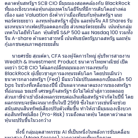
ตลาดหุ้นสหรัฐฯ SCB CIO มีมุมมองสอดคล้องกับ BlackRock
ที่มองเชิงบวกต่อหุ้นกลุ่มเทคโนโลยีจีนที่มีการเติบโตอย่างต่อ
เนื่อง และ Valuation ยังต่ำกว่าเมื่อเทียบกับหุ้นสหรัฐฯ แนะ
พอร์ตระยะยาว ลงทุนหุ้นสหรัฐฯ ญี่ปุ่น และหุ้นจีน All Shares รับ
แรงหนุนจากเฟดปรับลดดอกเบี้ย ส่วนพอร์ตระยะสั้น เน้นหุ้นกลุ่ม
เทคโนโลยีทั่วโลก หุ้นดัชนี S&P 500 และ Nasdaq 100 รวมทั้ง
จีน A-share ด้านตราสารหนี้ เน้นพันธบัตรรัฐบาลสหรัฐ และหุ้น
กู้เอกชนคุณภาพสูงระยะสั้น
นายศรชัย สุเนต์ตา, CFA รองผู้จัดการใหญ่ ผู้บริหารสายงาน
Wealth & Investment Product ธนาคารไทยพาณิชย์ เปิด
เผยว่า SCB CIO ได้แลกเปลี่ยนมุมมองการลงทุนกับ
BlackRock ผู้เชี่ยวชาญการลงทุนระดับโลก โดยประเมินว่า
ธนาคารกลางสหรัฐฯ (Fed) มีแนวโน้มปรับลดดอกเบี้ยลงอีก 50
bps ในช่วงที่เหลือของปีนี้ เป็นผลจากตลาดแรงงานของสหรัฐฯ
ที่อ่อนแอ ขณะที่ เศรษฐกิจสหรัฐฯ ยังไม่ได้เข้าสู่ภาวะถดถอย
ส่วนภาษีนำเข้ายังส่งผลกระทบต่อเงินเฟ้อสหรัฐฯจำกัดในปีนี้ โดย
ผลกระทบจะชัดเจนมากขึ้นในปี 2569 ซึ่งในภาวะเช่นนี้จะช่วย
สนับสนุนสินทรัพย์เสี่ยงปรับตัวเพิ่มขึ้น ทำให้เรามีมุมมองเชิงบวก
ต่อสินทรัพย์เสี่ยง (Pro-Risk) รวมถึงตลาดหุ้น โดยคาดว่าตลาด
หุ้นจะปรับขึ้นในวงกว้าง
ทั้งนี้ กลุ่มอุตสาหกรรม AI ที่เป็นหนึ่งในพลังการขับเคลื่อน
มหาศาล (Mega Forces) จากการช่วยเพิ่มผลิตภาพ