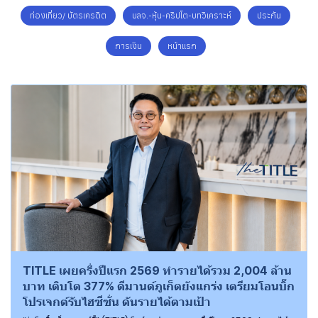
ท่องเที่ยว/ บัตรเครดิต
บลจ.-หุ้น-คริปโต-บทวิเคราะห์
ประกัน
การเงิน
หน้าแรก
TITLE เผยครึ่งปีแรก 2569 ทำรายได้รวม 2,004 ล้าน
บาท เติบโต 377% ดีมานด์ภูเก็ตยังแกร่ง เตรียมโอนบิ๊ก
โปรเจกต์รับไฮซีซั่น ดันรายได้ตามเป้า