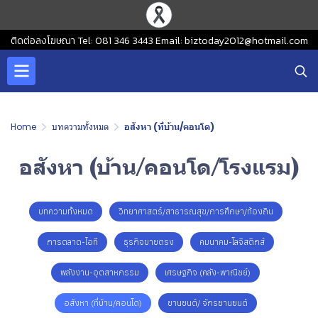
ติดต่อลงโฆษณา Tel: 081 346 3443 Email: biztoday2012@hotmail.com
Home
บทความทั้งหมด
อสังหา (ที่บ้าน/คอนโด)
อสังหา (บ้าน/คอนโด/โรงแรม)
บทความทั้งหมด
วิทยาศาสตร์/สาธารณสุข/การศึกษา/ท้องถิน
การตลาด-ไอที
ธุรกิจขายตรง
คมนาคม-โลจิสติกส์
พลังงาน-อุตสาหกรรม
เศรษฐกิจ (คลัง-พาณิชย์)
อสังหา (ที่บ้าน/คอนโด)
ยานยนต์/ จักรยานยนต์