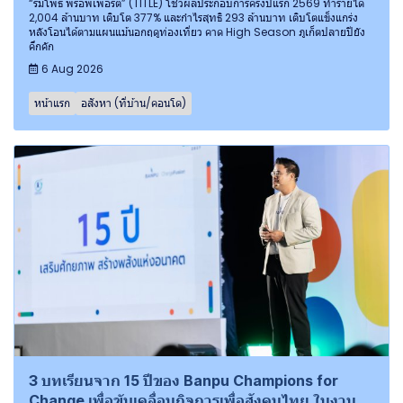
“ร่มโพธิ์ พร็อพเพอร์ตี้” (TITLE) โชว์ผลประกอบการครึ่งปีแรก 2569 ทำรายได้
2,004 ล้านบาท เติบโต 377% และกำไรสุทธิ 293 ล้านบาท เติบโตแข็งแกร่ง
หลังโอนได้ตามแผนแม้นอกฤดูท่องเที่ยว คาด High Season ภูเก็ตปลายปียัง
คึกคัก
6 Aug 2026
หน้าแรก
อสังหา (ที่บ้าน/คอนโด)
3 บทเรียนจาก 15 ปีของ Banpu Champions for
Change เพื่อขับเคลื่อนกิจการเพื่อสังคมไทย ในงาน