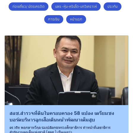
ท่องเที่ยว/ บัตรเครดิต
บลจ.-หุ้น-คริปโต-บทวิเคราะห์
ประกัน
การเงิน
หน้าแรก
สลช.สำรวจที่ดินในครอบครอง 58 แปลง เตรียมชง
บอร์ดบริหารลูกเสือเดินหน้าพัฒนาเต็มสูบ
ดร.วรัท พฤกษาทวีกุล รองปลัดกระทรวงศึกษาธิการ ทำหน้าที่เลขาธิการ
สำนักงานลูกเสือแห่งชาติ (สลช.) เปิดเผยว่า