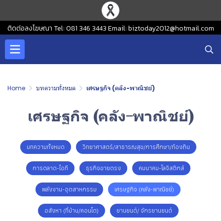
ติดต่อลงโฆษณา Tel: 081 346 3443 Email: biztoday2012@hotmail.com
Home
บทความทั้งหมด
เศรษฐกิจ (คลัง-พาณิชย์)
เศรษฐกิจ (คลัง-พาณิชย์)
บทความทั้งหมด
วิทยาศาสตร์/สาธารณสุข/การศึกษา/ท้องถิน
การตลาด-ไอที
ธุรกิจขายตรง
คมนาคม-โลจิสติกส์
พลังงาน-อุตสาหกรรม
เศรษฐกิจ (คลัง-พาณิชย์)
อสังหา (ที่บ้าน/คอนโด)
ยานยนต์/ จักรยานยนต์