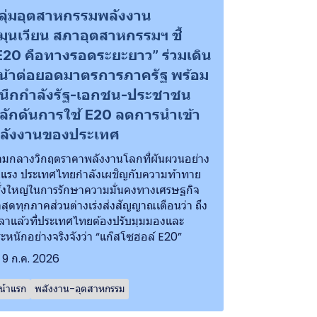
ลุ่มอุตสาหกรรมพลังงาน
มุนเวียน สภาอุตสาหกรรมฯ ชี้
E20 คือทางรอดระยะยาว” ร่วมเดิน
น้าต่อยอดมาตรการภาครัฐ พร้อม
นึกกำลังรัฐ-เอกชน-ประชาชน
ลักดันการใช้ E20 ลดการนำเข้า
ลังงานของประเทศ
ามกลางวิกฤตราคาพลังงานโลกที่ผันผวนอย่าง
นแรง ประเทศไทยกำลังเผชิญกับความท้าทาย
ั้งใหญ่ในการรักษาความมั่นคงทางเศรษฐกิจ
าสุดทุกภาคส่วนต่างเร่งส่งสัญญาณเตือนว่า ถึง
ลาแล้วที่ประเทศไทยต้องปรับมุมมองและ
ะหนักอย่างจริงจังว่า “แก๊สโซฮอล์ E20”
9 ก.ค. 2026
น้าแรก
พลังงาน-อุตสาหกรรม