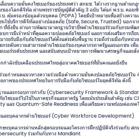
ลื่อนความมั่นคงไซเบอร์ของประเทศว่า สกมช. ได้วางรากฐานด้านก
ของโลกดิจิทัล ผ่านพระราชบัญญัติสำคัญ 3 ฉบับ ได้แก่ พ.ร.บ. คอมพิว
.ร.บ. คุ้มครองข้อมูลส่วนบุคคล (PDPA) โดยมีเป้าหมายเพื่อสร้างคว
ชนใช้บริการดิจิทัลอย่างปลอดภัย (Safe, Secure, Trusted) นอกจากนี้
ที่ยั่งยืน ผ่านการพัฒนามาตรฐานวิชาชีพด้านไซเบอร์ร่วมกับกรมพัฒ
การมีเจ้าหน้าที่ดูแลความปลอดภัยไซเบอร์ และการส่งเสริมการเรียนรู้
ามารถรับมือกับภัยไซเบอร์ได้ตั้งแต่ระดับพื้นฐาน รวมถึงร่วมมือกับห
วยยกระดับความสามารถด้านไซเบอร์ของบุคลากรภาครัฐและเอกชน เพื่อเ
ซเบอร์ระดับประเทศ และสนับสนุนเป้าหมายการพัฒนาเศรษฐกิจและสังค
กำลังขับเคลื่อนประเทศไทยสู่อนาคตไซเบอร์ที่มั่นคงและยั่งยืน
ร่วมกำหนดแนวทางความร่วมมือด้านความมั่นคงปลอดภัยไซเบอร์ใน 4 
ภาพของประเทศไทยในการรับมือกับภัยไซเบอร์ในยุคดิจิทัล ดังนี้
านและกรอบการกำกับ (Cybersecurity Framework & Standards
ไซเบอร์ไปใช้ในภาคธุรกิจและภาครัฐ โดยเน้นประเด็นสำคัญ เช่น 
ity และ Quantum-Safe Readiness เพื่อเตรียมความพร้อมต่อเทค
และบุคลากรด้านไซเบอร์ (Cyber Workforce Development)
กษะบุคลากรผ่านหลักสูตรอบรมและโครงการฝึกปฏิบัติจริงร่วมกับ สก
bersecurity ร่วมกันกับทาง Mandiant