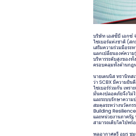
บริษัท เอสซีบี เอก
ไซเบอร์แห่งชาติ (ส
เสริมความร่วมมือระ
แลกเปลี่ยนองค์ความร
บริหารระดับสูงของทั
ครอบคลุมทั้งด้านกฎ
นายเดนนิส ทรานิทสเ
ว่า SCBX มีความยินด
ไซเบอร์ร่วมกัน เพราะเ
มั่นคงปลอดภัยจึงไม่ใช
และระบบรักษาความปลอ
สมดุลระหว่างนวัตกร
Building Resilience 
และหน่วยงานภาครัฐ ท
สามารถเติบโตไปพร้อม
พลอากาศตรี อมร ชมเ