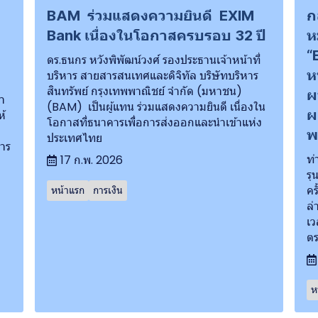
BAM ร่วมแสดงความยินดี EXIM
ก
Bank เนื่องในโอกาสครบรอบ 32 ปี
ห
ถ
“
ดร.ธนกร หวังพิพัฒน์วงศ์ รองประธานเจ้าหน้าที่
ห
บริหาร สายสารสนเทศและดิจิทัล บริษัทบริหาร
สินทรัพย์ กรุงเทพพาณิชย์ จำกัด (มหาชน)
ผ
ำ
(BAM) เป็นผู้แทน ร่วมแสดงความยินดี เนื่องใน
ผ
ห้
โอกาสที่ธนาคารเพื่อการส่งออกและนำเข้าแห่ง
พ
ประเทศไทย
าร
ท่
17 ก.พ. 2026
รุ
คร
หน้าแรก
การเงิน
ล่
เว
ตร
ห