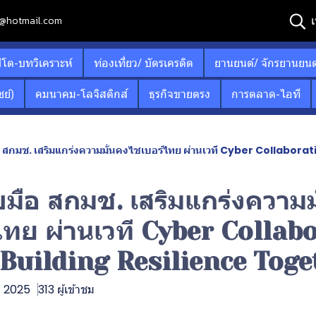
เ
12@hotmail.com
ปโต-บทวิเคราะห์
ท่องเที่ยว/ บัตรเครดิต
ยานยนต์/ จักรยานยนต
ย์)
คมนาคม-โลจิสติกส์
ธุรกิจขายตรง
การตลาด-ไอที
อ สกมช. เสริมแกร่งความมั่นคงไซเบอร์ไทย ผ่านเวที Cyber Collabo
มือ สกมช. เสริมแกร่งความม
ไทย ผ่านเวที Cyber Collab
Building Resilience Toge
ค. 2025
313 ผู้เข้าชม