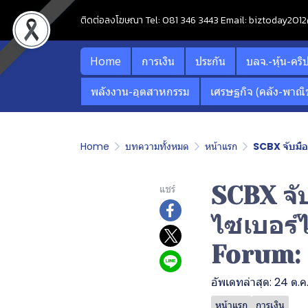
ติดต่อลงโฆษณา Tel: 081 346 3443 Email: biztoday20
Home
การเงิน
ประกัน
บลจ.-หุ้น-คริ
พลังงาน-อุตสาหกรรม
เศรษฐกิจ (คลัง-พาณิช
Home
บทความทั้งหมด
หน้าแรก
SCBX จับมื
SCBX จับ
แชร์
ไซเบอร์
Forum: 
อัพเดทล่าสุด: 24 ต.
หน้าแรก
การเงิน