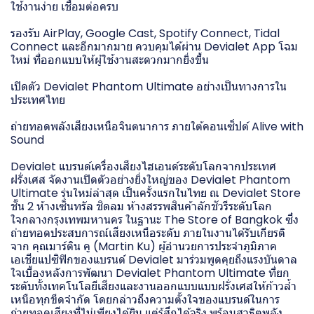
ใช้งานง่าย เชื่อมต่อครบ
รองรับ AirPlay, Google Cast, Spotify Connect, Tidal
Connect และอีกมากมาย ควบคุมได้ผ่าน Devialet App โฉม
ใหม่ ที่ออกแบบให้ผู้ใช้งานสะดวกมากยิ่งขึ้น
เปิดตัว Devialet Phantom Ultimate อย่างเป็นทางการใน
ประเทศไทย
ถ่ายทอดพลังเสียงเหนือจินตนาการ ภายใต้คอนเซ็ปต์ Alive with
Sound
Devialet แบรนด์เครื่องเสียงไฮเอนด์ระดับโลกจากประเทศ
ฝรั่งเศส จัดงานเปิดตัวอย่างยิ่งใหญ่ของ Devialet Phantom
Ultimate รุ่นใหม่ล่าสุด เป็นครั้งแรกในไทย ณ Devialet Store
ชั้น 2 ห้างเซ็นทรัล ชิดลม ห้างสรรพสินค้าลักชัวรีระดับโลก
ใจกลางกรุงเทพมหานคร ในฐานะ The Store of Bangkok ซึ่ง
ถ่ายทอดประสบการณ์เสียงเหนือระดับ ภายในงานได้รับเกียรติ
จาก คุณมาร์ติน คู (Martin Ku) ผู้อำนวยการประจำภูมิภาค
เอเชียแปซิฟิกของแบรนด์ Devialet มาร่วมพูดคุยถึงแรงบันดาล
ใจเบื้องหลังการพัฒนา Devialet Phantom Ultimate ที่ยก
ระดับทั้งเทคโนโลยีเสียงและงานออกแบบแบบฝรั่งเศสให้ก้าวล้ำ
เหนือทุกขีดจำกัด โดยกล่าวถึงความตั้งใจของแบรนด์ในการ
ถ่ายทอดเสียงที่ไม่เพียงได้ยิน แต่รู้สึกได้จริง พร้อมสาธิตพลัง