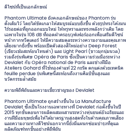
ดีไซน์ที่เป็นเอกลักษณ์
Phantom Ultimate ยังคงเอกลักษณ์ของ Phantom รุ่น
ดั้งเดิมไว้ โดยได้ขัดเกลาให้สมบูรณ์แบบยิ่งขึ้น ด้วยรูปทรงโค้งมน
ไร้รอยต่อที่ถูกออกแบบใหม่ ให้หรูหราและทรงพลังกว่าเดิม โดย
เฉพาะในรุ่น 108 dB ที่ถอดฝาครอบวูฟเฟอร์ออกเพื่อเสริมดีไซน์
หน้ากากทวีตเตอร์ ให้มีความสมดุลระหว่างความงามและคุณภาพ
เสียงมากยิ่งขึ้น พร้อมเปิดตัวสองสีใหม่อย่าง Deep Forest
(เขียวเข้มสะท้อนโทนดำ) และ Light Pearl (ขาวมุกนุ่มนวล)
รวมถึงรุ่นพิเศษ Opéra de Paris ซึ่งเป็นความร่วมมือระหว่าง
Devialet กับ Opéra national de Paris และช่างฝีมือ
Ateliers Gohard ที่ใช้ทองคำแท้ 22 กะรัต ตกแต่งด้วยเทคนิค
feuille perdue รุ่นพิเศษนี้สะท้อนถึงงานศิลป์ชั้นสูงและ
นวัตกรรมล้ำสมัย
ความพิถีพิถันและความเชี่ยวชาญของ Devialet
Phantom Ultimate ถูกสร้างขึ้นใน La Manufacture
Devialet ซึ่งเป็นโรงงานเฉพาะทางที่ Devialet ก่อตั้งขึ้นในปี
2015 ทุกขั้นตอนการผลิตผสมผสานระหว่างหุ่นยนต์อัจฉริยะและ
งานฝีมือมนุษย์เพื่อให้ได้มาตรฐานสูงสุดทั้งในด้านคุณภาพเสียง
และความงามทางดีไซน์นอกจากนี้ยังมีแผนกซ่อมบำรุงที่ดูแล
ผลิตภัณฑ์ทุกชิ้นอย่างพิถีพิถัน