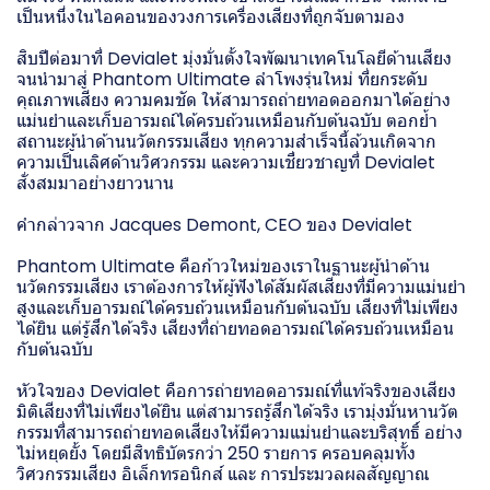
เป็นหนึ่งในไอคอนของวงการเครื่องเสียงที่ถูกจับตามอง
สิบปีต่อมาที่ Devialet มุ่งมั่นตั้งใจพัฒนาเทคโนโลยีด้านเสียง
จนนำมาสู่ Phantom Ultimate ลำโพงรุ่นใหม่ ที่ยกระดับ
คุณภาพเสียง ความคมชัด ให้สามารถถ่ายทอดออกมาได้อย่าง
แม่นยำและเก็บอารมณ์ได้ครบถ้วนเหมือนกับต้นฉบับ ตอกย้ำ
สถานะผู้นำด้านนวัตกรรมเสียง ทุกความสำเร็จนี้ล้วนเกิดจาก
ความเป็นเลิศด้านวิศวกรรม และความเชี่ยวชาญที่ Devialet
สั่งสมมาอย่างยาวนาน
คำกล่าวจาก Jacques Demont, CEO ของ Devialet
Phantom Ultimate คือก้าวใหม่ของเราในฐานะผู้นำด้าน
นวัตกรรมเสียง เราต้องการให้ผู้ฟังได้สัมผัสเสียงที่มีความแม่นยำ
สูงและเก็บอารมณ์ได้ครบถ้วนเหมือนกับต้นฉบับ เสียงที่ไม่เพียง
ได้ยิน แต่รู้สึกได้จริง เสียงที่ถ่ายทอดอารมณ์ได้ครบถ้วนเหมือน
กับต้นฉบับ
หัวใจของ Devialet คือการถ่ายทอดอารมณ์ที่แท้จริงของเสียง
มิติเสียงที่ไม่เพียงได้ยิน แต่สามารถรู้สึกได้จริง เรามุ่งมั่นหานวัต
กรรมที่สามารถถ่ายทอดเสียงให้มีความแม่นยำและบริสุทธิ์ อย่าง
ไม่หยุดยั้ง โดยมีสิทธิบัตรกว่า 250 รายการ ครอบคลุมทั้ง
วิศวกรรมเสียง อิเล็กทรอนิกส์ และ การประมวลผลสัญญาณ