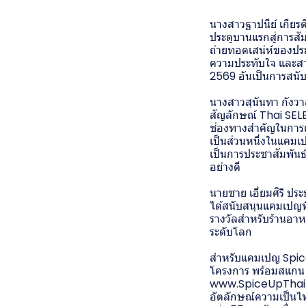
นางสาวฐาปนีย์ เกียร
ประตูบานแรกสู่การส
ถ่ายทอดเสน่ห์ของประ
ความประทับใจ และสาม
2569 อันเป็นการสน
นางสาวสุนันทา กังวาล
สัญลักษณ์ Thai SE
ช่องทางสำคัญในการเ
เป็นส่วนหนึ่งในแคม
เป็นการประชาสัมพันธ์
อย่างดี
นายชาย เอี่ยมศิริ ปร
ได้สนับสนุนแคมเปญท
รางวัลสำหรับร้านอา
ระดับโลก
สำหรับแคมเปญ Spice 
โครงการ พร้อมสแกน Q
www.SpiceUpThaiFe
อัตลักษณ์ความเป็นไท