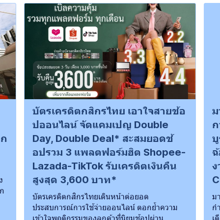
บัตรเครดิตกสิกรไทย เอาใจสายช้อ
ม
ปออนไลน์ จัดแคมเปญ Double
ก
ุก
Day, Double Deal* สะสมยอดช้
บ
อปรวม 3 แพลตฟอร์มฮิต Shopee-
ฉ
Lazada-TikTok รับเครดิตเงินคืน
ง
สูงสุด 3,600 บาท*
C
ง
ุก
บัตรเครดิตกสิกรไทยเดินหน้าต่อยอด
มา
ประสบการณ์การใช้จ่ายออนไลน์ ตอกย้ำความ
ก
เข้าใจพฤติกรรมของลูกค้าที่นิยมช้อปผ่าน
เด