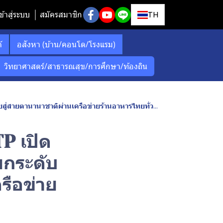
ข้าสู่ระบบ
สมัครสมาชิก
TH
์
อสังหา (บ้าน/คอนโด/โรงแรม)
วิทยาศาสตร์/สาธารณสุข/การศึกษา/ท้องถิน
สายตานานาชาติผ่านเครือข่ายร้านอาหารไทยทั่วโลก
P เปิด
กระดับ
รือข่าย