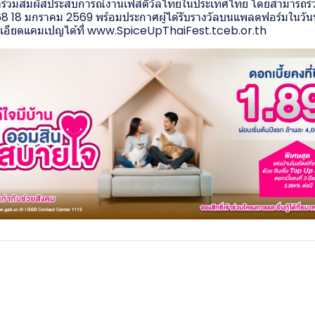
อมาร่วมสัมผัสประสบการณ์งานเฟสติวัลไทยในประเทศไทย โดยสามารถร่วม
568 18 มกราคม 2569 พร้อมประกาศผู้ได้รับรางวัลบนแพลตฟอร์มในวัน
อียดแคมเปญได้ที่
www.SpiceUpThaiFest.tceb.or.th