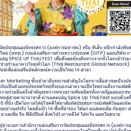
จัดประชุมและนิทรรศการ (องค์การมหาชน) หรือ ทีเส็บ ผนึกกำลังพันธ
ศไทย (ททท.) กรมส่งเสริมการค้าระหว่างประเทศ (DITP) และบริษัท ก
ปญ SPICE UP THAI FEST เพื่อดึงดูดนักเดินทางจากทั่วโลกเข้าร่วม
อข่ายร้านอาหารไทยทั่วโลก (Thai Restaurant Global Network) แ
ันธ์เพื่อส่งเสริมอัตลักษณ์ความเป็นไทย 14 สาขา
cer Marketing ซึ่งเข้ามามีบทบาทสำคัญในโลกการสื่อสารยุคปัจจุบัน 
นับเป็นตัวแทนประเทศไทยที่จะบอกเล่าความเป็นไทยรวมถึงงานเฟสติวัลไ
ความร่วมมือครั้งสำคัญระหว่างหน่วยงานพันธมิตรทั้งภาครัฐและเอกชนท
ไทยสู่สายตานานาชาติ ผ่านแคมเปญ Spice Up Thai Fest มอบตั๋วเคร
 ที่นั่ง เปิดโอกาสให้ผู้โชคดีได้มาสัมผัสประสบการณ์เฟสติวัลและอ
่างแท้จริง โดยตั้งเป้า 14 พื้นที่นำร่อง ได้แก่ ออสเตรเลีย กัมพูชา ฮ
าว มาเลเซีย จีน ฟิลิปปินส์ สิงคโปร์ เกาหลีใต้ ไต้หวัน และเวียดนาม
น์ ผู้อำนวยการสำนักงานส่งเสริมการจัดประชุมและนิทรรศการ (องค์การ
 คือการเดินทางครั้งใหม่ของอุตสาหกรรมไมซ์ไทยที่แสดงให้เห็นถึง