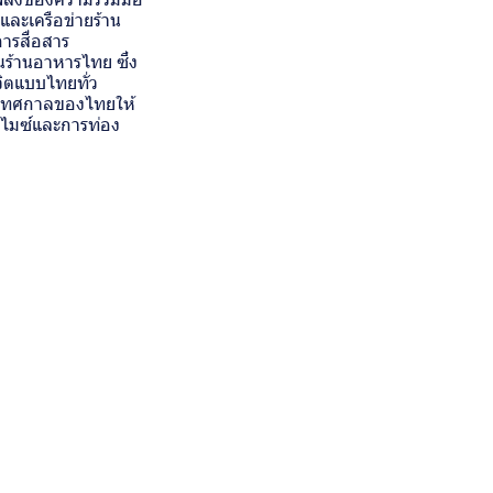
ละเครือข่ายร้าน
การสื่อสาร
านร้านอาหารไทย ซึ่ง
ิตแบบไทยทั่ว
นเทศกาลของไทยให้
มไมซ์และการท่อง