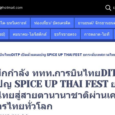
เ
12@hotmail.com
ปโต-บทวิเคราะห์
ท่องเที่ยว/ บัตรเครดิต
ยานยนต์/ จักรยานยนต
ย์)
คมนาคม-โลจิสติกส์
ธุรกิจขายตรง
การตลาด-ไอที
รบินไทยDITP เปิดตัวแคมเปญ SPICE UP THAI FEST ยกระดับเทศกาลไทยสู่
ผนึกกำลัง ททท.การบินไทยDIT
ปญ SPICE UP THAI FEST ย
ทยสู่สายตานานาชาติผ่านเค
ารไทยทั่วโลก