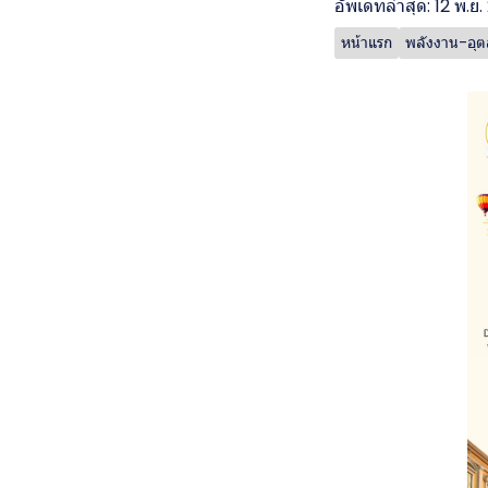
อัพเดทล่าสุด: 12 พ.ย
หน้าแรก
พลังงาน-อุ