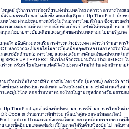
ติไพบูลย์ ผู้ว่าการการท่องเที่ยวแห่งประเทศไทย กล่าวว่า อาหารไทย
ัมผัสวัฒนธรรมไทยอย่างลึกซึ้ง แคมเปญ Spice Up Thai Fest มีบ
เทศไทย ผ่านประสบการณ์จริงในร้านอาหารไทยทั่วโลก ซึ่งจะช่วยสร้าง
ารถกระตุ้นการเดินทางของนักท่องเที่ยวต่างชาติให้บรรลุเป้าหมาย 
ับสนุนนโยบายการขับเคลื่อนเศรษฐกิจของประเทศตามนโยบายรัฐบาล
กุลกิจ อธิบดีกรมส่งเสริมการค้าระหว่างประเทศ กล่าวว่า ร้านอาหารไท
LECT นอกจากจะเป็นกลไกในการขับเคลื่อนอุตสาหกรรมอาหารไทยในต
ผยแพร่อัตลักษณ์อาหารไทย และส่งเสริมภาพลักษณ์ของประเทศในด้าน
เปญ SPICE UP THAI FEST ที่นำร่องกิจกรรมผ่านร้าน Thai SELECT ใ
สร้างการรับรู้เกี่ยวกับงานเฟสติวัลในประเทศไทยให้กับกลุ่มเป้าหมาย
ะธานเจ้าหน้าที่บริหาร บริษัท การบินไทย จำกัด (มหาชน) กล่าวว่า การบ
ี่จะช่วยสร้างประสบการณ์เทศกาลไทยในระดับนานาชาติ ผ่านเครือข่าย
หารและผู้บริโภค ตอกย้ำบทบาทของไทยในฐานะศูนย์กลางวัฒนธรรมแ
Up Thai Fest ลูกค้าเพียงรับประทานอาหารที่ร้านอาหารไทยในต่างป
R Code ณ ร้านอาหารที่เข้าร่วม เพื่อเข้าสู่แพลตฟอร์มออนไลน์
st.tceb.or.th และร่วมกิจกรรมโดยถ่ายภาพพร้อมบรรยายความรู้ส
ย และเช็คอินบนแพลตฟอร์ม ก็มีโอกาสได้รับตั๋วเครื่องบินไป-กลับ