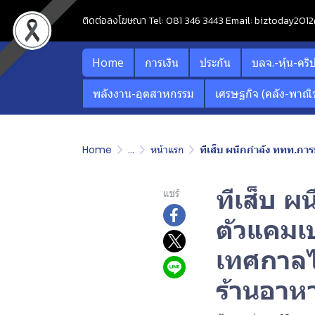
ติดต่อลงโฆษณา Tel: 081 346 3443 Email: biztoday20
Home
การเงิน
ประกัน
บลจ.-หุ้น-คริ
พลังงาน-อุตสาหกรรม
เศรษฐกิจ (คลัง-พาณิช
Home
...
หน้าแรก
ทีเส็บ ผนึกกำลัง ททท.กา
ทีเส็บ 
แชร์
ตัวแคมเ
เทศกาลไ
ร้านอาห