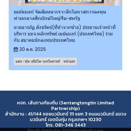
เมย์แบงก์ จัดสัมมนาเจาะลึกโอกาสการลงทุน
ท่ามกลางศึกยักษ์ใหญ่จีน-สหรัฐ
นายอารภัฏ สังขรัตน์(ที่ห้าจากซ้าย) ประธานเจ้าหน้าที่
บริหาร บมจ.หลักทรัพย์ เมย์แบงก์ (ประเทศไทย) ร่วม
กับ สมาคมนักลงทุนประเทศไทย
20 ต.ค. 2025
บลจ.-หุ้น-คริปโต-บทวิเคราะห์
หน้าแรก
หจก. เส้นทางท้องถิ่น (Sentangtongtin Limited
Partnership)
สำนักงาน : 41/144 ซอยนวมินทร์ 111 แยก 3 ถนนนวมินทร์ แขวง
นวมินทร์ เขตบึงกุ่ม กรุงเทพฯ 10230
โทร. 081-346 3443
Email: biztoday2012@hotmail.com