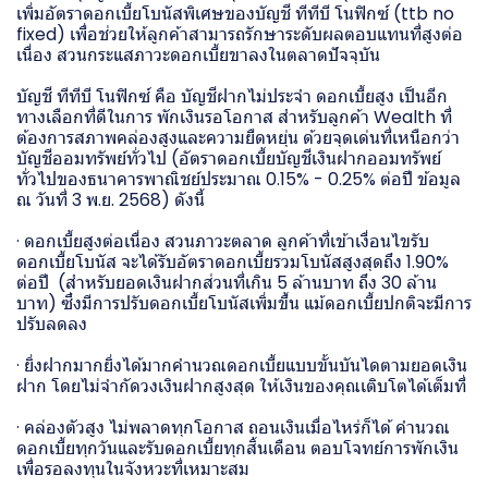
เพิ่มอัตราดอกเบี้ยโบนัสพิเศษของบัญชี ทีทีบี โนฟิกซ์ (ttb no
fixed) เพื่อช่วยให้ลูกค้าสามารถรักษาระดับผลตอบแทนที่สูงต่อ
เนื่อง สวนกระแสภาวะดอกเบี้ยขาลงในตลาดปัจจุบัน
บัญชี ทีทีบี โนฟิกซ์ คือ บัญชีฝากไม่ประจำ ดอกเบี้ยสูง เป็นอีก
ทางเลือกที่ดีในการ พักเงินรอโอกาส สำหรับลูกค้า Wealth ที่
ต้องการสภาพคล่องสูงและความยืดหยุ่น ด้วยจุดเด่นที่เหนือกว่า
บัญชีออมทรัพย์ทั่วไป (อัตราดอกเบี้ยบัญชีเงินฝากออมทรัพย์
ทั่วไปของธนาคารพาณิชย์ประมาณ 0.15% - 0.25% ต่อปี ข้อมูล
ณ วันที่ 3 พ.ย. 2568) ดังนี้
· ดอกเบี้ยสูงต่อเนื่อง สวนภาวะตลาด ลูกค้าที่เข้าเงื่อนไขรับ
ดอกเบี้ยโบนัส จะได้รับอัตราดอกเบี้ยรวมโบนัสสูงสุดถึง 1.90%
ต่อปี (สำหรับยอดเงินฝากส่วนที่เกิน 5 ล้านบาท ถึง 30 ล้าน
บาท) ซึ่งมีการปรับดอกเบี้ยโบนัสเพิ่มขึ้น แม้ดอกเบี้ยปกติจะมีการ
ปรับลดลง
· ยิ่งฝากมากยิ่งได้มากคำนวณดอกเบี้ยแบบขั้นบันไดตามยอดเงิน
ฝาก โดยไม่จำกัดวงเงินฝากสูงสุด ให้เงินของคุณเติบโตได้เต็มที่
· คล่องตัวสูง ไม่พลาดทุกโอกาส ถอนเงินเมื่อไหร่ก็ได้ คำนวณ
ดอกเบี้ยทุกวันและรับดอกเบี้ยทุกสิ้นเดือน ตอบโจทย์การพักเงิน
เพื่อรอลงทุนในจังหวะที่เหมาะสม