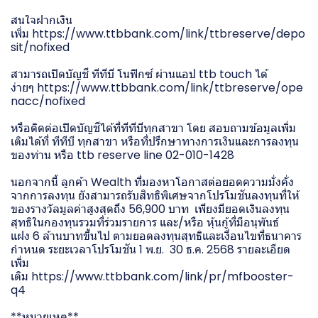
สนใจฝากเงิน
เพิ่ม
https://www.ttbbank.com/link/ttbreserve/depo
sit/nofixed
สามารถเปิดบัญชี ทีทีบี โนฟิกซ์ ผ่านแอป ttb touch ได้
ง่ายๆ
https://www.ttbbank.com/link/ttbreserve/ope
nacc/nofixed
หรือติดต่อเปิดบัญชีได้ที่ทีทีบีทุกสาขา โดย สอบถามข้อมูลเพิ่ม
เติมได้ที่ ทีทีบี ทุกสาขา หรือที่ปรึกษาทางการเงินและการลงทุน
ของท่าน หรือ ttb reserve line 02-010-1428
นอกจากนี้ ลูกค้า Wealth ที่มองหาโอกาสต่อยอดความมั่งคั่ง
จากการลงทุน ยังสามารถรับสิทธิพิเศษจากโปรโมชันลงทุนที่ให้
ของรางวัลมูลค่าสูงสุดถึง 56,900 บาท เพียงมียอดเงินลงทุน
สุทธิในกองทุนรวมที่ร่วมรายการ และ/หรือ หุ้นกู้ที่มีอนุพันธ์
แฝง 6 ล้านบาทขึ้นไป ตามยอดลงทุนสุทธิและเงื่อนไขที่ธนาคาร
กำหนด ระยะเวลาโปรโมชัน 1 พ.ย. 30 ธ.ค. 2568 รายละเอียด
เพิ่ม
เติม
https://www.ttbbank.com/link/pr/mfbooster-
q4
**หมายเหตุ**