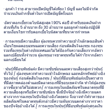
· ลูกค้า 1 ราย สามารถเปิดบัญชีได้เพียง 1 บัญชี และไม่มีจำกัด
จำนวนเงินฝากขั้นต่ำในการเปิดบัญชีครั้งแรก
·อัตราดอกเบี้ยรวมโบนัสสูงสุด 1.90% ต่อปี สำหรับยอดเงินฝาก
ส่วนที่เกิน 5 ล้านบาท ถึง 30 ล้านบาท และลูกค้าจะต้องปฏิบัติ
ตามเงื่อนไขการรับดอกเบี้ยโบนัสตามที่ธนาคารกำหนด
· การลงทุนมีความเสี่ยง ผู้ลงทุนควรทำความเข้าใจลักษณะสินค้า
เงื่อนไขผลตอบแทนและความเสี่ยง ก่อนตัดสินใจลงทุน กองทุน
รวมที่ลงทุนในต่างประเทศและไม่ได้ป้องกันความเสี่ยงจากอัตรา
แลกเปลี่ยนทั้งจำนวน ผู้ลงทุนอาจขาดทุนหรือได้กำไรจากอัตรา
แลกเปลี่ยนได้
· หุ้นกู้ที่มีอนุพันธ์แฝง มีความซับซ้อนและความเสี่ยงสูงกว่าหุ้นกู้
ทั่วไป / ผู้ลงทุนควรทำความเข้าใจลักษณะ และหลักทรัพย์อ้างอิง
ของหุ้นกู้ ก่อนตัดสินใจลงทุน / หุ้นกู้ที่มีอนุพันธ์แฝงเป็นตราสาร
ที่มีสภาพคล่องต่ำและมีตลาดรองที่มีขอบเขตจำกัด ทำให้ผู้ลงทุน
อาจซื้อขายได้ไม่สะดวก/ การลงทุนในผลิตภัณฑ์ในตลาดทุนที่มี
ความเสี่ยงสูงหรือมีความซับซ้อน ซึ่งมีปัจจัยอ้างอิงมีความแตก
ต่างจากการลงทุนในปัจจัยอ้างอิงโดยตรง จึงอาจทำให้ราคาของ
ผลิตภัณฑ์ในตลาดทุนดังกล่าวมีความผันผวนแตกต่างจากราคา
ของปัจจัยอ้างอิงได้ / การลงทุนในหุ้นกู้ที่มีอนุพันธ์แฝงสกุลเงิน