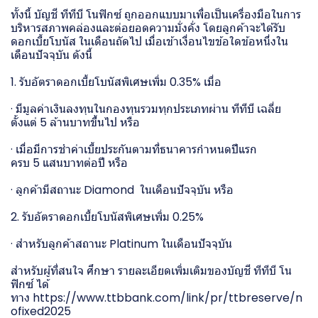
ทั้งนี้ บัญชี ทีทีบี โนฟิกซ์ ถูกออกแบบมาเพื่อเป็นเครื่องมือในการ
บริหารสภาพคล่องและต่อยอดความมั่งคั่ง โดยลูกค้าจะได้รับ
ดอกเบี้ยโบนัส ในเดือนถัดไป เมื่อเข้าเงื่อนไขข้อใดข้อหนึ่งใน
เดือนปัจจุบัน ดังนี้
1. รับอัตราดอกเบี้ยโบนัสพิเศษเพิ่ม 0.35% เมื่อ
· มีมูลค่าเงินลงทุนในกองทุนรวมทุกประเภทผ่าน ทีทีบี เฉลี่ย
ตั้งแต่ 5 ล้านบาทขึ้นไป หรือ
· เมื่อมีการชำค่าเบี้ยประกันตามที่ธนาคารกำหนดปีแรก
ครบ 5 แสนบาทต่อปี หรือ
· ลูกค้ามีสถานะ Diamond ในเดือนปัจจุบัน หรือ
2. รับอัตราดอกเบี้ยโบนัสพิเศษเพิ่ม 0.25%
· สำหรับลูกค้าสถานะ Platinum ในเดือนปัจจุบัน
สำหรับผู้ที่สนใจ ศึกษา รายละเอียดเพิ่มเติมของบัญชี ทีทีบี โน
ฟิกซ์ ได้
ทาง
https://www.ttbbank.com/link/pr/ttbreserve/n
ofixed2025