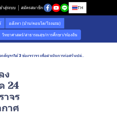
ข้าสู่ระบบ
สมัครสมาชิก
TH
์
อสังหา (บ้าน/คอนโด/โรงแรม)
วิทยาศาสตร์/สาธารณสุข/การศึกษา/ท้องถิน
างปล่องระบายอากาศ ของโครงการรถไฟฟ้าสายสีส้ม ช่วงบางขุนนนท์-มีนบุรี
งลง
ด 24
จราจร
อากาศ