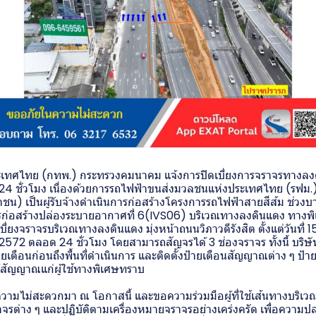
เทศไทย (กทพ.) กระทรวงคมนาคม แจ้งการปิดเบี่ยงการจราจรทางลง
 ชั่วโมง เนื่องด้วยการรถไฟฟ้าขนส่งมวลชนแห่งประเทศไทย (รฟม.) ไ
ชน) เป็นผู้รับจ้างดำเนินการก่อสร้างโครงการรถไฟฟ้าสายสีส้ม ช่วงบาง
รก่อสร้างปล่องระบายอากาศที่ 6(IVS06) บริเวณทางลงดินแดง ทางพ
บี่ยงจราจรบริเวณทางลงดินแดง มุ่งหน้าถนนวิภาวดีรังสิต ตั้งแต่วันที
น 2572 ตลอด 24 ชั่วโมง โดยสามารถสัญจรได้ 3 ช่องจราจร ทั้งนี้ บริษั
ายเตือนก่อนถึงพื้นที่ดำเนินการ และติดตั้งป้ายเตือนสัญญาณต่าง ๆ ป้
ให้สัญญาณแก่ผู้ใช้ทางพิเศษทราบ
ามไม่สะดวกมา ณ โอกาสนี้ และขอความร่วมมือผู้ที่ใช้เส้นทางบริเว
รต่าง ๆ และปฏิบัติตามเครื่องหมายจราจรอย่างเคร่งครัด เพื่อความป