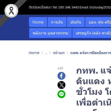
ติดต่อลงโฆษณา Tel: 081 346 3443 Email: biztoday20
Home
การเงิน
ประกัน
บลจ.-หุ้น-คริ
พลังงาน-อุตสาหกรรม
เศรษฐกิจ (คลัง-พาณิช
Home
...
หน้าแรก
กทพ. แจ้งการปิดเบี่ยงการจราจรทางลง
กทพ. แจ
แชร์
ดินแดง 
ชั่วโมง
เพื่อดำ