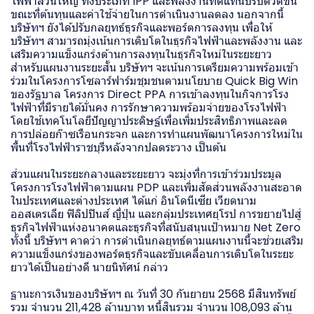
ไฟฟ้าส่วนใหญ่ ทั้งประเภท IPP และพลังงานทดแทนปรับตัวดีขึ้น
ขณะที่ต้นทุนและค่าใช้จ่ายในการดำเนินงานลดลง นอกจากนี้
บริษัทฯ ยังได้ปรับกลยุทธ์ธุรกิจและพอร์ตการลงทุน เพื่อให้
บริษัทฯ สามารถมุ่งเน้นการเติบโตในธุรกิจไฟฟ้าและพลังงาน และ
เสริมความแข็งแกร่งด้านการลงทุนในธุรกิจใหม่ในระยะยาว
สำหรับแผนงานระยะสั้น บริษัทฯ จะเน้นการเตรียมความพร้อมเข้า
ร่วมในโครงการโซลาร์ฟาร์มชุมชนตามนโยบาย Quick Big Win
ของรัฐบาล โครงการ Direct PPA การเข้าลงทุนในกิจการโรง
ไฟฟ้าที่มีรายได้มั่นคง การรักษาความพร้อมจ่ายของโรงไฟฟ้า
โดยใช้เทคโนโลยีปัญญาประดิษฐ์เพื่อเพิ่มประสิทธิภาพและลด
การปล่อยก๊าซเรือนกระจก และการทำแผนพัฒนาโครงการใหม่ใน
พื้นที่โรงไฟฟ้าราชบุรีหลังจากปลดระวาง เป็นต้น
ส่วนแผนในระยะกลางและระยะยาว จะมุ่งที่การเข้าร่วมประมูล
โครงการโรงไฟฟ้าตามแผน PDP และเพิ่มสัดส่วนพลังงานสะอาด
ในประเทศและต่างประเทศ ได้แก่ อินโดนีเซีย เวียดนาม
ออสเตรเลีย ฟิลิปปินส์ ญี่ปุ่น และกลุ่มประเทศยุโรป การขยายไปสู่
ธุรกิจไฟฟ้าแห่งอนาคตและธุรกิจที่สนับสนุนเป้าหมาย Net Zero
ทั้งนี้ บริษัทฯ คาดว่า การดำเนินกลยุทธ์ตามแผนงานนี้จะช่วยเสริม
ความแข็งแกร่งของพอร์ตธุรกิจและขับเคลื่อนการเติบโตในระยะ
ยาวได้เป็นอย่างดี นายนิทัศน์ กล่าว
ฐานะการเงินของบริษัทฯ ณ วันที่ 30 กันยายน 2568 มีสินทรัพย์
รวม จำนวน 211,428 ล้านบาท หนี้สินรวม จำนวน 108,093 ล้าน