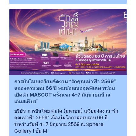
การบินไทยเตรียมจัดงาน “รักคุณเท่าฟ้า 2569”
ฉลองครบรอบ 66 ปี พบข้อเสนอสุดพิเศษ พร้อม
เปิดตัว MASCOT ครั้งแรก 4–7 มิถุนายนนี้ ณ
เอ็มสเฟียร์
บริษัท การบินไทย จำกัด (มหาชน) เตรียมจัดงาน “รัก
คุณเท่าฟ้า 2569” เนื่องในโอกาสครบรอบ 66 ปี
ระหว่างวันที่ 4–7 มิถุนายน 2569 ณ Sphere
Gallery 1 ชั้น M