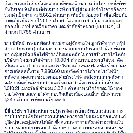
กิจการร่วมค้าเป็นปัจจัยสำคัญที่ขับเคลื่อนการเติบโตของบริษัทฯ
ซึ่งในรอบ 9 เดือนที่ผ่านมา บริษัทฯ รับรู้ส่วนแบ่งกำไรจากกิจการ
ร่วมค้าเป็นจำนวน 5,882 ล้านบาท เพิ่มขึ้น ร้อยละ 11 เมื่อเทียบกับ
งวดเดียวกันของปี 2567 ส่วนกำไรจากการดำเนินงานก่อนหัก
ดอกเบี้ย ภาษี ค่าเสื่อมราคา และค่าตัดจำหน่าย (EBITDA) มี
จำนวน 11,766 ล้านบาท
นายนิทัศน์ วรพนพิพัฒน์ กรรมการผู้จัดการใหญ่ บริษัท ราช กรุ๊ป
จำกัด (มหาชน) เปิดเผยว่า การดำเนินงานในรอบ 9 เดือนที่ผ่าน
มา กลุ่มธุรกิจผลิตไฟฟ้ายังเป็นแกนหลักในการสร้างรายได้ให้กับ
บริษัทฯ โดยรายได้จำนวน 18,804 ล้านบาทของรายได้รวม คิด
เป็นร้อยละ 79 มาจากกลุ่มโรงไฟฟ้าเชื้อเพลิงฟอสซิล ซึ่งมีกำลัง
การผลิตติดตั้งรวม 7,830.60 เมกะวัตต์ รายได้จากโรงไฟฟ้า
พลังงานทดแทน ซึ่งประกอบด้วยโรงไฟฟ้าพลังงานลม พลังงาน
แสงอาทิตย์ พลังงานน้ำ และชีวมวล กำลังการผลิตติดตั้งรวม
1,618.21 เมกะวัตต์ จำนวน 3,874 ล้านบาท หรือร้อยละ 16 ของ
รายได้รวม และรายได้จากธุรกิจเกี่ยวเนื่องและอื่นๆ เป็นจำนวน
1,247 ล้านบาท คิดเป็นร้อยละ 5
ปีนี้ บริษัทฯ ได้มุ่งเน้นการบริหารจัดการสินทรัพย์และต้นทุนการ
ดำเนินการ เพื่อรักษาความมั่นคงทางการเงินและผลตอบแทนแก่
ผู้ถือหุ้นและผู้มีส่วนได้เสีย ซึ่งความพยายามดังกล่าวสะท้อนใน
ผลการดำเนินงานรอบ 9 เดือนแรก โดยความพร้อมจ่ายของโรง