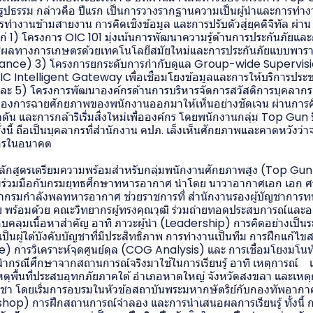
นรูปธรรม กล่าวคือ ปีแรก เป็นการวางรากฐานความเป็นผู้นำและการทำงา
ทำงานข้ามสายงาน การคิดเชิงข้อมูล และการปรับตัวสู่ยุคดิจิทัล ผ่า
่ 1) โครงการ OIC 101 มุ่งเน้นการพัฒนาความรู้ด้านการประกันภัยและก
ชผลทางการเกษตรด้วยเทคโนโลยีสมัยใหม่และการประกันภัยแบบพารา
ance) 3) โครงการยกระดับการกำกับดูแล Group-wide Supervisio
C Intelligent Gateway เพื่อเชื่อมโยงข้อมูลและการให้บริการประ
ละ 5) โครงการพัฒนาองค์กรด้านการบริหารจัดการสวัสดิการบุคลากร แล
่วงของการฉายศักยภาพของพนักงานออกมาให้เห็นอย่างชัดเจน ผ่านการค
น และการกล้าริเริ่มสิ่งใหม่เพื่อองค์กร โดยพนักงานกลุ่ม Top Gun ปีที
้งนี้ ถือเป็นบุคลากรที่สำนักงาน คปภ. เล็งเห็นศักยภาพและคาดหวังว่าจ
กรในอนาคต
กสูตรเตรียมความพร้อมสำหรับกลุ่มพนักงานศักยภาพสูง (Top Gun) ปี
ร่วมมือกับกรมยุทธศึกษาทหารอากาศ นำโดย นาวาอากาศเอก เอก ศร
จำกรมกำลังพลทหารอากาศ ช่วยราชการที่ สำนักงานรองผู้บัญชาการท
 พร้อมด้วย คณะวิทยากรผู้ทรงคุณวุฒิ ร่วมถ่ายทอดประสบการณ์แล
ครอบคลุมเนื้อหาสำคัญ อาทิ ภาวะผู้นำ (Leadership) การคิดอย่างเป็
นผู้ใต้บังคับบัญชาที่มีประสิทธิภาพ การทำงานเป็นทีม การฝึกแก้
) การวิเคราะห์จุดศูนย์ดุล (COG Analysis) และ การเชื่อมโยงมโน
กรณีศึกษาจากสถานการณ์จริงมาใช้ในการเรียนรู้ อาทิ เหตุการณ์
หตุพื้นที่ประสบอุทกภัยภาคใต้ อำเภอหาดใหญ่ จังหวัดสงขลา และเหต
า โดยเริ่มการอบรมในหัวข้อสถาบันพระมหากษัตริย์กับกองทัพอากาศ
shop) การฝึกสถานการณ์จำลอง และการนำเสนอผลการเรียนรู้ ทั้งนี้