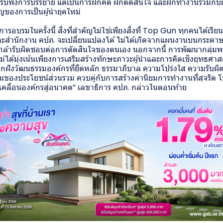
ารรับฟังการบรรยาย แต่เป็นการฝึกคิด ฝึกตัดสินใจ และฝึกทำงานร่วมกับผ
ญของการเป็นผู้นำยุคใหม่
อบรมในครั้งนี้ สิ่งที่สำคัญไม่ใช่เพียงสิ่งที่ Top Gun ทุกคนได้เรียนรู
าะสำนักงาน คปภ. จะเปลี่ยนแปลงได้ ไม่ได้เกิดจากแผนงานบนกระดาษ
 กล้ารับผิดชอบต่อการตัดสินใจของตนเอง นอกจากนี้ การพัฒนากลุ่ม
ได้มุ่งเน้นเพียงการเสริมสร้างทักษะภาวะผู้นำและการคิดเชิงยุทธศาสตร์
กฝังวัฒนธรรมองค์กรที่ยึดหลัก ธรรมาภิบาล ความโปร่งใส ความรับผ
นของประโยชน์ส่วนรวม ควบคู่กับการสร้างค่านิยมการทำงานที่สุจริต โ
คลื่อนองค์กรสู่อนาคต” เลขาธิการ คปภ. กล่าวในตอนท้าย