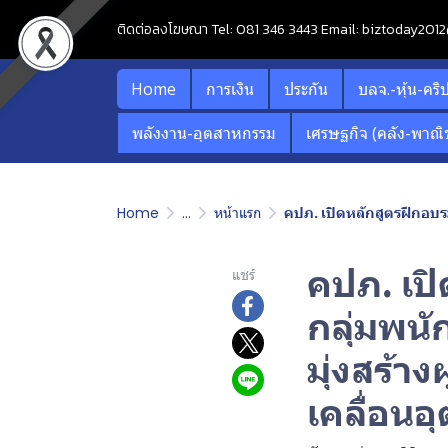
ติดต่อลงโฆษณา Tel: 081 346 3443 Email: biztoday20
Home
การเงิน
ประกัน
บลจ.-หุ้น-คริ
พลังงาน-อุตสาหกรรม
เศรษฐกิจ (คลัง-พาณิช
Home
...
หน้าแรก
คปภ. เปิดหลักสูตรฝึกอบรมเตรี
คปภ. เป
แชร์
กลุ่มพนั
มุ่งสร้าง
เคลื่อน