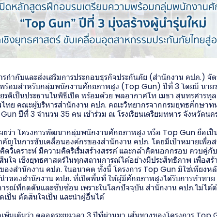
ำกับและส่งเสริมการประกอบธุรกิจประกันภัย (สำนักงาน คปภ.) จัดพิ
พร้อมสำหรับกลุ่มพนักงานศักยภาพสูง (Top Gun) ปีที่ 3 โดยมี นายช
ียรติเป็นประธานในพิธีเปิด พร้อมด้วย พลอากาศโท เมธา สุนทรศารทูล 
ไทย คณะผู้บริหารสำนักงาน คปภ. คณะวิทยากรจากกรมยุทธศึกษาท
Gun ปีที่ 3 จำนวน 35 คน เข้าร่วม ณ โรงเรียนเตรียมทหาร จังหวัดน
ดเผยว่า โครงการพัฒนากลุ่มพนักงานศักยภาพสูง หรือ Top Gun ถือเป
ญในการขับเคลื่อนองค์กรของสำนักงาน คปภ. โดยมีเป้าหมายเพื่อสร้างผ
ิดวิเคราะห์ มีความคิดริเริ่มสร้างสรรค์ และกล้าคิดนอกกรอบ ควบคู่ก
ัดสินใจ เชิงยุทธศาสตร์ในทุกสถานการณ์ได้อย่างมีประสิทธิภาพ เพื่อสร้างผ
ญของสำนักงาน คปภ. ในอนาคต ทั้งนี้ โครงการ Top Gun มิใช่เพียงห
ำของสำนักงาน คปภ. ที่เปิดพื้นที่ ให้ผู้มีศักยภาพสูงได้รับการท้าทาย ได
การณ์ที่กดดันและซับซ้อน เพราะในโลกปัจจุบัน สำนักงาน คปภ.ไม่ได
ดเป็น ตัดสินใจเป็น และนำผู้อื่นได้
วเพิ่มเติมว่า ตลอดระยะเวลา 3 ปีที่ผ่านมา เส้นทางของโครงการ Top