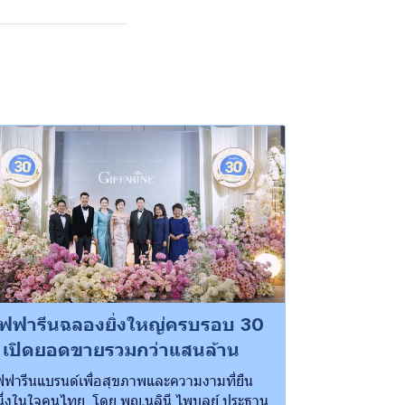
ิฟฟารีนฉลองยิ่งใหญ่ครบรอบ 30
ี เปิดยอดขายรวมกว่าแสนล้าน
ฟฟารีนแบรนด์เพื่อสุขภาพและความงามที่ยืน
ึ่งในใจคนไทย โดย พญ.นลินี ไพบูลย์ ประธาน