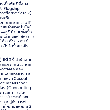
นเป็นทีม ปีที่สอง
น 5 Flagship
ารสื่อสารเชิงรุก 2)
เมตริก
n ด้วยระบบงาน IT
ชาชนด้วยเทคโนโลยี
ะ ปีที่สาม ซึ่งเป็น
ิดเชิงยุทธศาสตร์ การ
่ 3 ทั้ง 35 คน ที่
ะเติบโตขึ้นมาเป็น
ที่ 3 นี้ สำนักงาน
ลัมภ์ ตำแหน่ง นาย
หารสูงสุด กอง
ะออกแบบกระบวนการ
นระบบด้วย Casual
ไขสถานการณ์จำลอง
ทัศน์ (Connecting
 เครนตกทับรถไฟ
ุการณ์ปะทะบริเวณ
 ควบคู่กับการทำ
 การฝึกอบรมตลอด 3