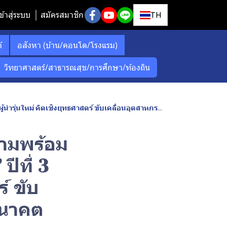
ข้าสู่ระบบ
สมัครสมาชิก
TH
์
อสังหา (บ้าน/คอนโด/โรงแรม)
วิทยาศาสตร์/สาธารณสุข/การศึกษา/ท้องถิน
เชิงยุทธศาสตร์ ขับเคลื่อนอุตสาหกรรมประกันภัยไทยสู่อนาคต
วามพร้อม
ีที่ 3
ร์ ขับ
อนาคต