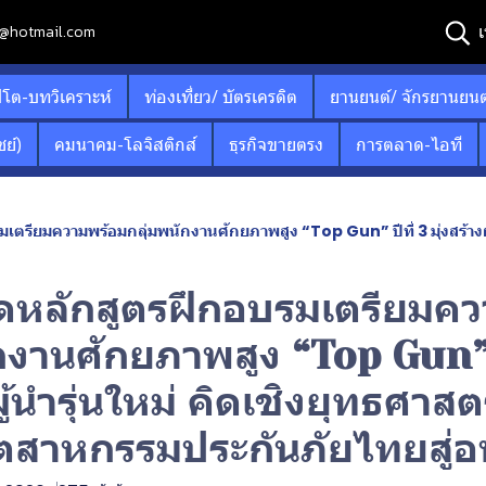
เ
12@hotmail.com
ปโต-บทวิเคราะห์
ท่องเที่ยว/ บัตรเครดิต
ยานยนต์/ จักรยานยนต
ย์)
คมนาคม-โลจิสติกส์
ธุรกิจขายตรง
การตลาด-ไอที
ยมความพร้อมกลุ่มพนักงานศักยภาพสูง “Top Gun” ปีที่ 3 มุ่งสร้างผู้นำรุ่นใหม่ คิด
ิดหลักสูตรฝึกอบรมเตรียมค
กงานศักยภาพสูง “Top Gun” ป
ผู้นำรุ่นใหม่ คิดเชิงยุทธศาสต
อุตสาหกรรมประกันภัยไทยสู่