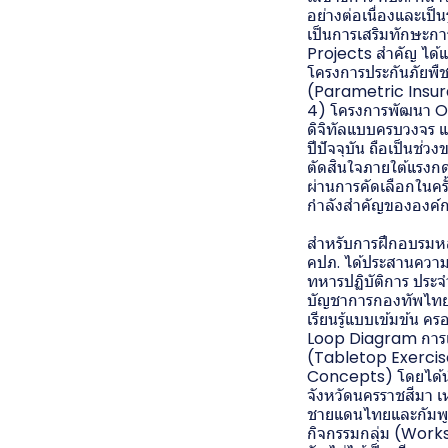
อย่างต่อเนื่องและเป็
เป็นการเสริมทักษะการ
Projects สำคัญ ได้แก
โครงการประกันภัยพื
(Parametric Insur
4) โครงการพัฒนา OI
ดิจิทัลแบบครบวงจร แ
ปีปัจจุบัน ถือเป็นช
ตัดสินใจภายใต้แรงกดดั
ผ่านการคัดเลือกในครั
กำลังสำคัญขององค์
สำหรับการฝึกอบรมหลั
คปภ. ได้ประสานความ
ทหารปฏิบัติการ ประ
บัญชาการกองทัพไทย
เรียนรู้แบบเข้มข้น 
Loop Diagram การเป็
(Tabletop Exercise
Concepts) โดยได้นำ
จังหวัดนครราชสีมา เ
ชายแดนไทยและกัมพูช
กิจกรรมกลุ่ม (Work