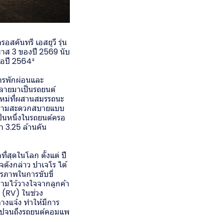
สคันทรี เอสยูวี รุ่น
มาส 3 ของปี 2569 นับ
่อปี 2564²
การพักผ่อนและ
กลายมาเป็นรถยนต์
ใหม่ที่ผสานสมรรถนะ
บความสะดวกสบายแบบ
เป็นหนึ่งในรถยนต์ครอ
า 3.25 ล้านคัน
ี่สุดในโลก ตั้งแต่ ปี
จดังกล่าว ปาเจโร ได้
ยรภาพในการขับขี่
วามไว้วางใจจากลูกค้า
ร (RV) ในช่วง
งแจ้ง ทำให้มีการ
3) ไปจนถึงรถยนต์คอมแพ