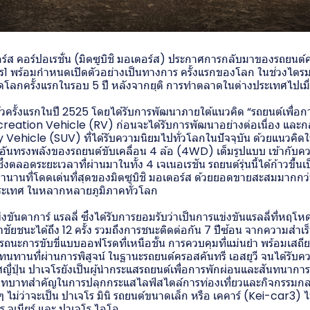
ตอร์ส คอร์ปอเรชั่น (มิตซูบิชิ มอเตอร์ส) ประกาศการกลับมาของรถยนต์ครอ
จโร1 พร้อมกำหนดเปิดตัวอย่างเป็นทางการ ครั้งแรกของโลก ในช่วงไตร
ดโลกครั้งแรกในรอบ 5 ปี หลังจากยุติ การทำตลาดในต่างประเทศไปเมื
ดตัวครั้งแรกในปี 2525 โดยได้รับการพัฒนาภายใต้แนวคิด “รถยนต์เพื่อ
creation Vehicle (RV) ก่อนจะได้รับการพัฒนาอย่างต่อเนื่อง และ
y Vehicle (SUV) ที่ได้รับความนิยมไปทั่วโลกในปัจจุบัน ด้วยแนวคิด
อันทรงพลังของรถยนต์ขับเคลื่อน 4 ล้อ (4WD) เต็มรูปแบบ เข้ากั
ึ่งตลอดระยะเวลาที่ผ่านมาในทั้ง 4 เจเนอเรชัน รถยนต์รุ่นนี้ได้ก้าวขึ้น
บตำนานที่โดดเด่นที่สุดของมิตซูบิชิ มอเตอร์ส ด้วยยอดขายสะสมมากกว่
ระเทศ ในหลากหลายภูมิภาคทั่วโลก
งขันดาการ์ แรลลี่ ซึ่งได้รับการยอมรับว่าเป็นการแข่งขันแรลลี่ที่หฤโหดท
ยชนะได้ถึง 12 ครั้ง รวมถึงการชนะติดต่อกัน 7 ปีซ้อน จากความสำเร็
รรถนะการขับขี่แบบออฟโรดที่เหนือชั้น การควบคุมที่แม่นยำ พร้อมเสถี
มทนทานที่ผ่านการพิสูจน์ ในฐานะรถยนต์ครอสคันทรี เอสยูวี จนได้รับค
ญี่ปุ่น ปาเจโรยังเป็นผู้นำกระแสรถยนต์เพื่อการพักผ่อนและสันทนากา
ทบาทสำคัญในการปลุกกระแสไลฟ์สไตล์การท่องเที่ยวและกิจกรรมกลา
่าง ๆ ไม่ว่าจะเป็น ปาเจโร มินิ รถยนต์ขนาดเล็ก หรือ เคคาร์ (Kei-car
ร จูเนียร์ และ ปาเจโร ไอโอ