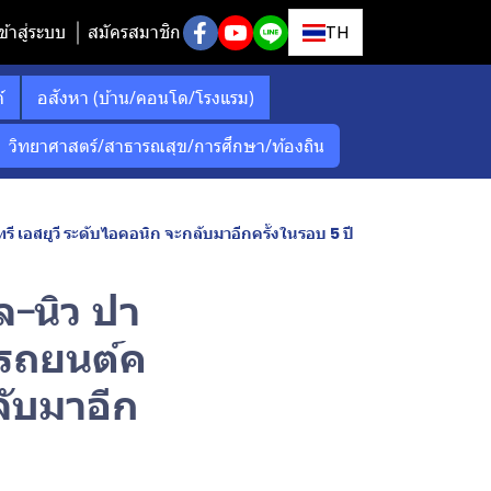
ข้าสู่ระบบ
สมัครสมาชิก
TH
์
อสังหา (บ้าน/คอนโด/โรงแรม)
วิทยาศาสตร์/สาธารณสุข/การศึกษา/ท้องถิน
รี เอสยูวี ระดับไอคอนิก จะกลับมาอีกครั้งในรอบ 5 ปี
ล-นิว ปา
นรถยนต์ค
ลับมาอีก