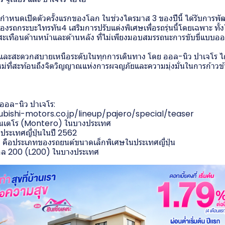
มีกำหนดเปิดตัวครั้งแรกของโลก ในช่วงไตรมาส 3 ของปีนี้ ได้รับการพ
องรถกระบะไทรทัน4 เสริมการปรับแต่งพิเศษเพื่อรถรุ่นนี้โดยเฉพาะ ทั
เทือนด้านหน้าและด้านหลัง ที่ไม่เพียงมอบสมรรถนะการขับขี่แบบออฟ
ลและสะดวกสบายเหนือระดับในทุกการเดินทาง โดย ออล-นิว ปาเจโร ได
นใหม่ที่สะท้อนถึงจิตวิญญาณแห่งการผจญภัยและความมุ่งมั่นในการก้าว
 ออล-นิว ปาเจโร:
bishi-motors.co.jp/lineup/pajero/special/teaser
อนเตโร (Montero) ในบางประเทศ
ระเทศญี่ปุ่นในปี 2562
) คือประเภทของรถยนต์ขนาดเล็กพิเศษในประเทศญี่ปุ่น
อล 200 (L200) ในบางประเทศ