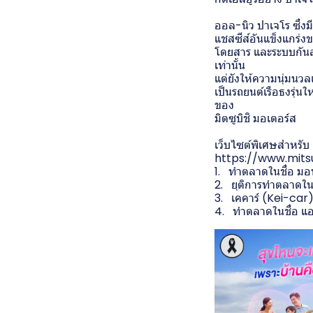
ออล-นิว ปาเจโร ซึ่ง
แชสซีส์อันแข็งแกร่งข
โดยสาร และระบบกันสะ
เท่านั้น
แต่ยังให้ความนุ่มนว
เป็นรถยนต์เรือธงรุ่
ของ
มิตซูบิชิ มอเตอร์ส
เว็บไซต์พิเศษสำหรับ
https://www.mitsu
1. ทำตลาดในชื่อ ม
2. ยุติการทำตลาดในป
3. เคคาร์ (Kei-car
4. ทำตลาดในชื่อ แ