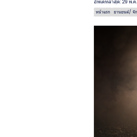
อัพเดทล่าสุด: 29 พ.ค
หน้าแรก
ยานยนต์/ จั