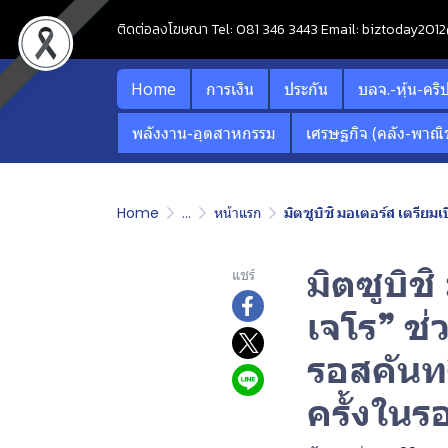
ติดต่อลงโฆษณา Tel: 081 346 3443 Email: biztoday20
Home
การเงิน
ประกัน
บลจ.-หุ้น-คริ
พลังงาน-อุตสาหกรรม
เศรษฐกิจ (คลัง-พาณิช
Home
...
หน้าแรก
มิตซูบิชิ มอเตอร์ส เตรีย
มิตซูบิช
แชร์
เจโร” ช
รอสคันทร
ครั้งในร