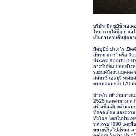
บริษัท มิตซูบิชิ มอเ
ใหม่ ภายใต้ชื่อ ปาเ
เป็นการหวนคืนสู่ตลา
มิตซูบิชิ ปาเจโร เปิ
สันทนาการ” หรือ Re
ประเภท Sport Utilit
การขับขี่แบบออฟโรด
รถยนต์นั่งส่วนบุคคล ซ
สคันทรี เอสยูวี ระดั
ครอบคลุมกว่า 170 ป
ปาเจโร เข้าร่วมการแข่
2526 และสามารถคว้าชั
สร้างชื่อเสียงด้านสม
ที่ยอดเยี่ยม และควา
ทั่วโลก โดยในประเทศ
ทศวรรษ 1990 และมีบ
ขยายซีรีส์ไปสู่รุ่นต
กต์เอสยูวีอย่าง ปาเจโ