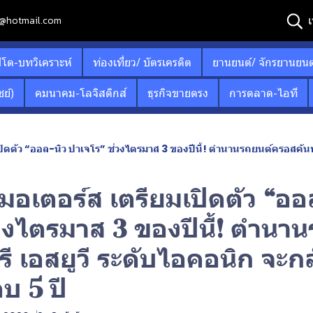
เ
12@hotmail.com
ปโต-บทวิเคราะห์
ท่องเที่ยว/ บัตรเครดิต
ยานยนต์/ จักรยานยนต
ย์)
คมนาคม-โลจิสติกส์
ธุรกิจขายตรง
การตลาด-ไอที
มเปิดตัว “ออล-นิว ปาเจโร” ช่วงไตรมาส 3 ของปีนี้! ตำนานรถยนต์ครอสคันท
ิ มอเตอร์ส เตรียมเปิดตัว “ออ
่วงไตรมาส 3 ของปีนี้! ตำนา
ี เอสยูวี ระดับไอคอนิก จะก
อบ 5 ปี