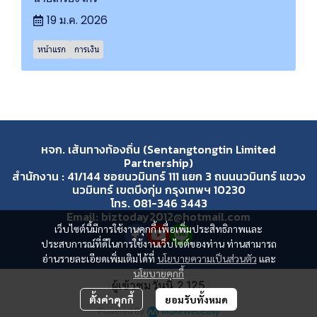
19 ม.ค. 2026
หน้าแรก
การเงิน
หจก. เส้นทางท้องถิ่น (Sentangtongtin Limited
Partnership)
สำนักงาน : 41/144 ซอยนวมินทร์ 111 แยก 3 ถนนนวมินทร์ แขวง
นวมินทร์ เขตบึงกุ่ม กรุงเทพฯ 10230
โทร. 081-346 3443
Email: biztoday2012@hotmail.com
เว็บไซต์นี้มีการใช้งานคุกกี้ เพื่อเพิ่มประสิทธิภาพและ
ประสบการณ์ที่ดีในการใช้งานเว็บไซต์ของท่าน ท่านสามารถ
อ่านรายละเอียดเพิ่มเติมได้ที่
นโยบายความเป็นส่วนตัว
และ
นโยบายคุกกี้
ผู้เข้าชมวันนี้
2,125
ตั้งค่าคุกกี้
ยอมรับทั้งหมด
Powered By
MakeWebEasy