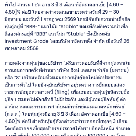
ทั่วไป จำนวน 1 ชุด อายุ 3 ปี 3 เดือน ที่อัตราดอกเบี้ย [4.60 –
4.80]% ต่อปี โดยคาดว่าจะเสนอขายระหว่างวันที่ 29 – 30
มิถุนายน และวันที่ 1 กรกฎาคม 2569 โดยมีอันดับความน่าเชื่อถือ
หุ้นกู้อยู่ที่ “BBB-” แนวโน้ม “Stable” ขณะที่อันดับความน่าเชื่อ
ถือองค์กรอยู่ที่ “BBB” แนวโน้ม “Stable” ซึ่งเป็นระดับ
Investment Grade โดยบริษัท ทริสเรทติ้ง จำกัด เมื่อวันที่ 26
พฤษภาคม 2569
ภายหลังจากหุ้นกู้ของบริษัทฯ ได้รับการตอบรับที่ดีจากผู้ลงทุนใน
การเสนอขายครั้งที่ผ่านมา บริษัท สิงห์ เอสเตท จำกัด (มหาชน)
หรือ “S” เตรียมพร้อมที่จะเสนอขายหุ้นกู้ชุดใหม่ต่อประชาชน
เป็นการทั่วไป โดยปัจจุบันบริษัทฯ อยู่ระหว่างการยื่นแบบแสดง
รายการข้อมูลตราสารหนี้ (filing) เพื่อเสนอขายหุ้นกู้ชนิดระบุชื่อ
ผู้ถือ ประเภทไม่ด้อยสิทธิ ไม่มีประกัน และมีผู้แทนผู้ถือหุ้นกู้ ต่อ
สำนักงานคณะกรรมการกำกับหลักทรัพย์และตลาดหลักทรัพย์
(ก.ล.ต.) โดยหุ้นกู้จะมีอายุ 3 ปี 3 เดือน อัตราดอกเบี้ย [4.60 –
4.80]% ต่อปี สำหรับหุ้นกู้ดังกล่าวจะชำระดอกเบี้ยทุกๆ 3 เดือน
โดยอัตราดอกเบี้ยสุดท้ายรอประกาศให้ทราบอีกครั้งหนึ่ง กำหนด
จองซื้อขั้นต่ำ 100,000 บาท ทวีคูณครั้งละ 100,000 บาท โดย