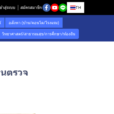
ข้าสู่ระบบ
สมัครสมาชิก
TH
์
อสังหา (บ้าน/คอนโด/โรงแรม)
วิทยาศาสตร์/สาธารณสุข/การศึกษา/ท้องถิน
านตรวจ