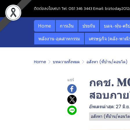
ติดต่อลงโฆษณา Tel: 081 346 3443 Email: biztoday20
Home
การเงิน
ประกัน
บลจ.-หุ้น-คริ
พลังงาน-อุตสาหกรรม
เศรษฐกิจ (คลัง-พาณิช
Home
บทความทั้งหมด
อสังหา (ที่บ้าน/คอนโด)
กคช. MO
แชร์
สอบภาย
อัพเดทล่าสุด: 27 มิ.
อสังหา (ที่บ้าน/คอนโ