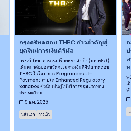
กรุงศรีทดสอบ THBC ก้าวสำคัญสู่
อ
ยุคใหม่การเงินดิจิทัล
ป
ต
กรุงศรี (ธนาคารกรุงศรีอยุธยา จำกัด (มหาชน))
ท
เดินหน้าต่อยอดนวัตกรรมการเงินดิจิทัล ทดสอบ
THBC ในโครงการ Programmable
พร
Payment ภายใต้ Enhanced Regulatory
เส
Sandbox ซึ่งนับเป็นผู้ให้บริการกลุ่มแรกของ
อ
พั
ประเทศไทย
9 ธ.ค. 2025
ห
หน้าแรก
การเงิน