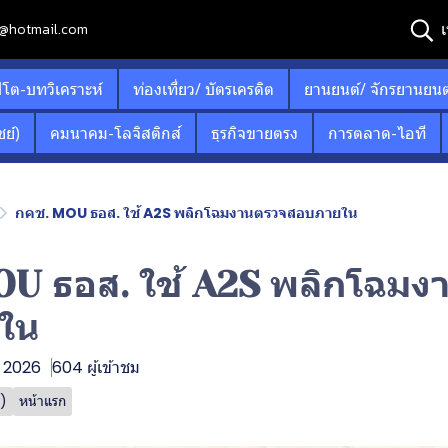
เ
12@hotmail.com
ปโต-บทวิเคราะห์
ท่องเที่ยว/ บัตรเครดิต
ยานยนต์/ จักรยานยนต
ย์)
คมนาคม-โลจิสติกส์
ธุรกิจขายตรง
การตลาด-ไอที
กคช. MOU ธอส. ใช้ A2S พลิกโฉมงานตรวจสอบภายใน
U ธอส. ใช้ A2S พลิกโฉมง
ใน
ย. 2026
604 ผู้เข้าชม
ด)
หน้าแรก