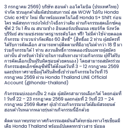
3 กรกฎาคม 2569) บริษัท ฮอนด้า ออโตโมบิล (ประเทศไทย)
จำกัด ชวนลูกค้าสัมผัสประสบการณ์ สุด WOW ไปกับ Honda
Civic e:HEV ใหม่ ที่มาพร้อมเทคโนโลยี Honda S+ Shift ก่อน
ใคร พลัสทุกการเร่งให้เร้าใจยิ่งกว่าเดิม ผ่านกิจกรรมสุดเอ็กซ์คลู
ซีฟ 2 วัน 1 คืน ณ สนามช้าง อินเตอร์เนชั่นแนล เซอร์กิต จังหวัด
บุรีรัมย์ สนามแข่งรถมาตรฐานระดับโลก ฟรี! ไม่มีค่าใช้จ่ายตลอด
กิจกรรม จำนวนจำกัดเพียง 60 สิทธิ์* (สิทธิ์ละ 2 ท่าน ผู้สมัครที่
ได้รับการคัดเลือก สามารถพาผู้ติดตามที่มีอายุไม่ต่ำกว่า 18 ปี มา
ร่วมกิจกรรมได้ 1 ท่าน สงวนสิทธิ์การทดลองขับเฉพาะผู้สมัคร
เท่านั้น สำหรับค่าใช้จ่ายในการเดินทางมาร่วมกิจกรรม ผู้ที่ได้รับ
การคัดเลือกเป็นผู้รับผิดชอบด้วยตนเอง) โดยสามารถสมัครร่วม
กิจกรรมสุดเอ็กซ์คลูซีฟนี้ได้ตั้งแต่วันที่ 3 – 12 กรกฎาคม 2569
และประกาศรายชื่อผู้ได้รับสิทธิ์เข้าร่วมกิจกรรมในวันที่ 15
กรกฎาคม 2569 ผ่าน Honda Thailand LINE Official
Account (@honda-thailand)
กิจกรรมแบ่งออกเป็น 2 กลุ่ม ผู้สมัครสามารถเลือกได้ โดยกลุ่มที่
1 วันที่ 22 – 23 กรกฎาคม 2569 และกลุ่มที่ 2 วันที่ 23 – 24
กรกฎาคม 2569 พิเศษ! ผู้เข้าร่วมกิจกรรมจะได้สัมผัสรถยนต์
ฮอนด้าในหลากหลายรุ่นผ่านกิจกรรมนี้อีกด้วย
ติดตามภาพบรรยากาศกิจกรรมสุดมันส์ได้ทุกช่องทางโซเชียลมี
เดีย Honda Thailand พร้อมอัปเดตทุกข่าวสาร ข้อมูล